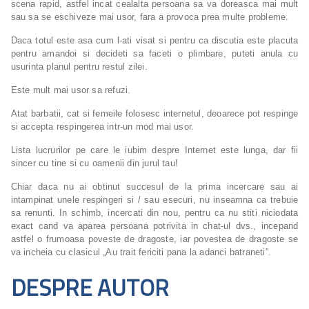
scena rapid, astfel incat cealalta persoana sa va doreasca mai mult
sau sa se eschiveze mai usor, fara a provoca prea multe probleme.
Daca totul este asa cum l-ati visat si pentru ca discutia este placuta
pentru amandoi si decideti sa faceti o plimbare, puteti anula cu
usurinta planul pentru restul zilei.
Este mult mai usor sa refuzi.
Atat barbatii, cat si femeile folosesc internetul, deoarece pot respinge
si accepta respingerea intr-un mod mai usor.
Lista lucrurilor pe care le iubim despre Internet este lunga, dar fii
sincer cu tine si cu oamenii din jurul tau!
Chiar daca nu ai obtinut succesul de la prima incercare sau ai
intampinat unele respingeri si / sau esecuri, nu inseamna ca trebuie
sa renunti. In schimb, incercati din nou, pentru ca nu stiti niciodata
exact cand va aparea persoana potrivita in chat-ul dvs., incepand
astfel o frumoasa poveste de dragoste, iar povestea de dragoste se
va incheia cu clasicul „Au trait fericiti pana la adanci batraneti”.
DESPRE AUTOR