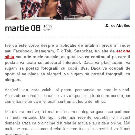
martie 08
de AbcSeo
👤
10:35
2021
Fie ca este vorba despre o aplicatie de intalniri precum Tinder
sau Facebook, Instagram, Tik Tok, Snapchat, un site de
escorte
sibiu
sau alte retele sociale, asigurati-va ca continutul pe care il
postati va arata cu adevarat interesul. Daca va plac copiii, va
rugam sa postati fotografii cu copiii dvs. Daca va ocupati de
sport si va place sa alergati, va rugam sa postati fotografii cu
alergare.
Acelasi lucru este valabil si pentru persoanele pe care le vizati.
Analizati continutul, deoarece va va spune multe despre acesta, iar
comentariile pe care le lasati sunt un alt lucru de retinut.
Din diverse motive, tot mai multi oameni aleg sa gaseasca parteneri
in medii virtuale. De fapt, cele mai recente cercetari din acest
domeniu arata ca o cincime din relatiile actuale sunt deja online. Mai
mult, se pare ca numarul relatiilor care incep in acest fel va fi mai
mare in viitor.