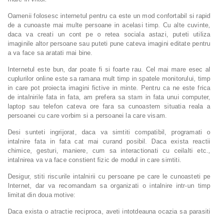
Oamenii folosesc internetul pentru ca este un mod confortabil si rapid
de a cunoaste mai multe persoane in acelasi timp. Cu alte cuvinte,
daca va creati un cont pe o retea sociala astazi, puteti utiliza
imaginile altor persoane sau puteti pune cateva imagini editate pentru
a va face sa aratati mai bine.
Internetul este bun, dar poate fi si foarte rau. Cel mai mare esec al
cuplurilor online este sa ramana mult timp in spatele monitorului, timp
in care pot proiecta imagini fictive in minte. Pentru ca ne este frica
de intalnirile fata in fata, am prefera sa stam in fata unui computer,
laptop sau telefon cateva ore fara sa cunoastem situatia reala a
persoanei cu care vorbim si a persoanei la care visam.
Desi sunteti ingrijorat, daca va simtiti compatibil, programati o
intalnire fata in fata cat mai curand posibil. Daca exista reactii
chimice, gesturi, maniere, cum sa interactionati cu ceilalti etc.,
intalnirea va va face constient fizic de modul in care simtiti.
Desigur, stiti riscurile intalnirii cu persoane pe care le cunoasteti pe
Internet, dar va recomandam sa organizati o intalnire intr-un timp
limitat din doua motive:
Daca exista o atractie reciproca, aveti intotdeauna ocazia sa parasiti