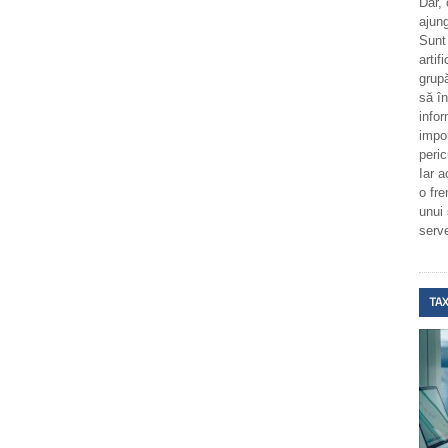
Dar,
ajung
Sunt
artif
grupă
să î
infor
impo
peric
Iar a
o fr
unui
serv
TAX