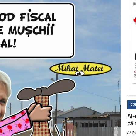
CO
AI-
câi

Re