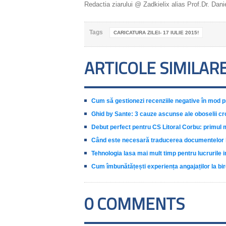
Redactia ziarului @ Zadkielix alias Prof.Dr. Daniel
Tags
CARICATURA ZILEI- 17 IULIE 2015!
ARTICOLE SIMILAR
Cum să gestionezi recenziile negative în mod p
Ghid by Sante: 3 cauze ascunse ale oboselii cr
Debut perfect pentru CS Litoral Corbu: primul 
Când este necesară traducerea documentelor b
Tehnologia lasa mai mult timp pentru lucrurile 
Cum îmbunătățești experiența angajaților la bir
0 COMMENTS