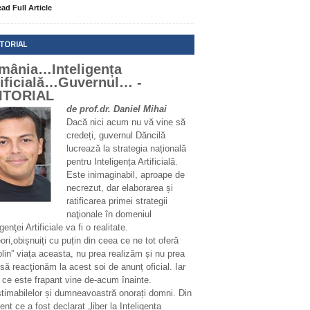
ad Full Article
ITORIAL
mânia…Inteligența
tificială…Guvernul… -
ITORIAL
de prof.dr. Daniel Mihai
Dacă nici acum nu vă vine să
credeți, guvernul Dăncilă
lucrează la strategia națională
pentru Inteligența Artificială.
Este inimaginabil, aproape de
necrezut, dar elaborarea și
ratificarea primei strategii
naţionale în domeniul
igenţei Artificiale va fi o realitate.
ri,obișnuiți cu puțin din ceea ce ne tot oferă
plin” viața aceasta, nu prea realizăm și nu prea
să reacţionăm la acest soi de anunț oficial. Iar
 ce este frapant vine de-acum înainte.
stimabilelor și dumneavoastră onorați domni. Din
t ce a fost declarat „liber la Inteligența