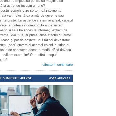
 ce anume împiedică pentru ca maşinile să
ă la astfel de însuşiri umane?
 destui semeni care se tem că inteligenţa
icială va fi folosită ca armă, de guverne sau
ri teroriste. Un astfel de sistem avansat, capabil
nveţe, ar putea să compromită orice sistem
matic şi să aibă acces la informaţii extrem de
rtante. Mai mult, ar putea lansa atacuri cu arme
uloase şi pot da naştere unui război devastator.
cum, „onor” guvern al acestei colonii susţine cu
enezie de nedescris această modă, dând dovada
 servilism exemplar! Oare cărui scopuri
ește?
citeste in continuare
E SI IMPOZITE ABUZIVE
MORE ARTICLES