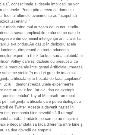
icială”, consecințele și desele implicații ne vor
ta destinele. Poate părea ceva de domeniul
ar tocmai ultimele evenimente au început să
azică „scenariul.”
ecut moda când mai auzeam de un nou studiu
descria savant implicațiile profunde pe care le
ogresele din domeniul inteligenței artificiale. Iar,
tabilul s-a pridus.Au căzut în derizoriu acele
i luminate, dimpreună cu toata adunarea
oșilor experți, a think tankuri sau a celebritățilir
ilicon Valley care își dădeau cu presupsul că
ațiile practice ale Inteligenței Artificiale urmează
e schimbe viețile în moduri greu de imaginat.
igenţa artificială este trecută de faza „copilăriei”.
t lucru îl demonstrează unele experimente
te care au avut loc. Iar aici dau ca exemplu
 „adolescentului” Tay al Microsoft, un robot
 pe inteligenţă artificială care putea dialoga cu
zatorii de Twitter. Acesta a devenit nazist în
a ore, compania fiind nevoită să îl retragă.
entul a arătat limitările pe care le au maşinile,
abile deocamdată să facă diferenţa între bine şi
sau să dea dovadă de empatie.