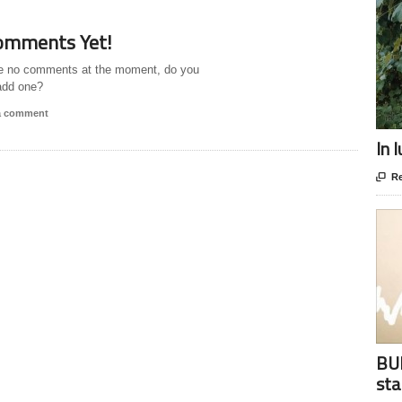
omments Yet!
e no comments at the moment, do you
add one?
 a comment
In 

Re
BUR
sta