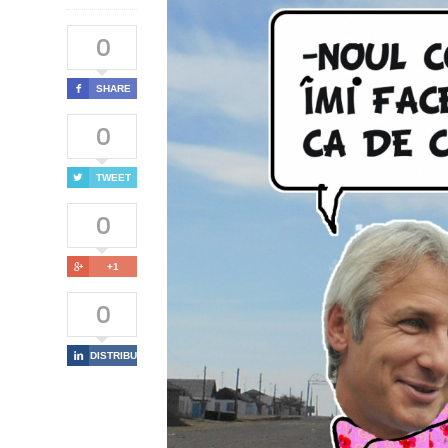
0

SHARE
0

TWEET
0

+1
0

DISTRIBUIE