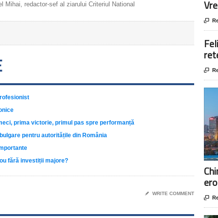
Vre
 Mihai, redactor-sef al ziarului Criteriul National

Re
Fel
ret
E

Re
rofesionist
onice
meci, prima victorie, primul pas spre performanță
ulgare pentru autoritățile din România
importante
ou fără investiții majore?
Chi
ero
✎
WRITE COMMENT

Re