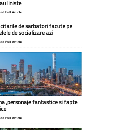
au liniste
ad Full Article
icitarile de sarbatori facute pe
elele de socializare azi
ad Full Article
na ,personaje fantastice si fapte
ice
ad Full Article