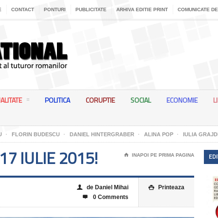
E
CONTACT
PONTURI
PUBLICITATE
ARHIVA EDITIE PRINT
COMUNICATE DE
ALITATE
POLITICA
CORUPTIE
SOCIAL
ECONOMIE
L
U
FLORIN BUDESCU
DANIEL HINTERGRABER
ALINA POP
IULIA GRAJD
17 IULIE 2015!
EDI
⌂
INAPOI PE PRIMA PAGINA
de Daniel Mihai
Printeaza
👤

0 Comments
