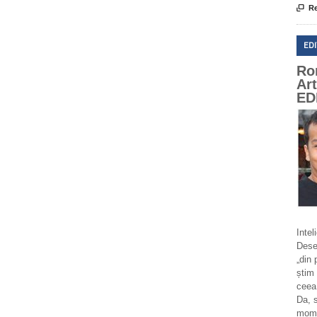

Re
ED
Ro
Ar
ED
Intel
Deseo
„din 
știm 
ceea
Da, 
momen