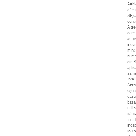
Artif
afec
SF,d
contr
A tr
care 
au pr
inevi
minț
numer
din S
aplic
să n
Intel
Aces
eşua
cazul
bazat
utili
câtev
Incid
incap
rău 