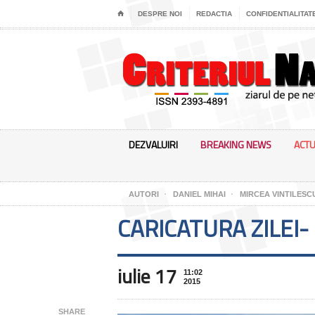
⌂
DESPRE NOI
REDACTIA
CONFIDENTIALITAT
DEZVALUIRI
BREAKING NEWS
ACTU
AUTORI
DANIEL MIHAI
MIRCEA VINTILESC
CARICATURA ZILEI- 
iulie 17
11:02
2015
SHARE