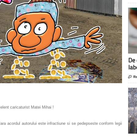
De 
lab

Re
elent caricaturist Matei Mihai !
 fara acordul autorului este infractiune si se pedepseste conform legii