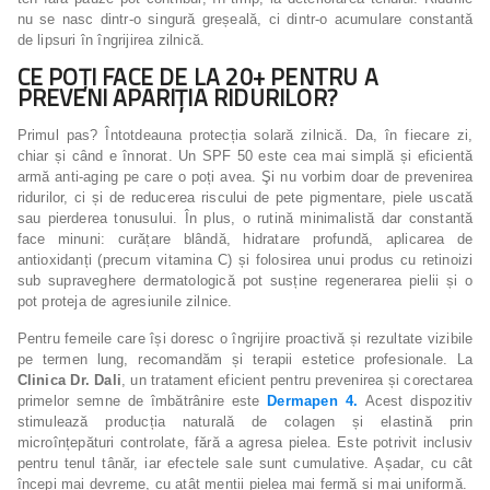
nu se nasc dintr-o singură greșeală, ci dintr-o acumulare constantă
de lipsuri în îngrijirea zilnică.
CE POȚI FACE DE LA 20+ PENTRU A
PREVENI APARIȚIA RIDURILOR?
Primul pas? Întotdeauna protecția solară zilnică. Da, în fiecare zi,
chiar și când e înnorat. Un SPF 50 este cea mai simplă și eficientă
armă anti-aging pe care o poți avea. Şi nu vorbim doar de prevenirea
ridurilor, ci și de reducerea riscului de pete pigmentare, piele uscată
sau pierderea tonusului. În plus, o rutină minimalistă dar constantă
face minuni: curățare blândă, hidratare profundă, aplicarea de
antioxidanți (precum vitamina C) și folosirea unui produs cu retinoizi
sub supraveghere dermatologică pot susține regenerarea pielii și o
pot proteja de agresiunile zilnice.
Pentru femeile care își doresc o îngrijire proactivă și rezultate vizibile
pe termen lung, recomandăm și terapii estetice profesionale. La
Clinica Dr. Dali
, un tratament eficient pentru prevenirea și corectarea
primelor semne de îmbătrânire este
Dermapen 4.
Acest dispozitiv
stimulează producția naturală de colagen și elastină prin
microînțepături controlate, fără a agresa pielea. Este potrivit inclusiv
pentru tenul tânăr, iar efectele sale sunt cumulative. Așadar, cu cât
începi mai devreme, cu atât menții pielea mai fermă și mai uniformă.