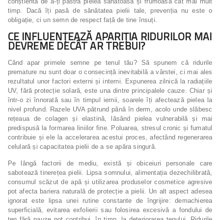
conștientă de a-ți păstra pielea sănătoasă și frumoasă cât mai mult
timp. Dacă îți pasă de sănătatea pielii tale, prevenția nu este o
obligație, ci un semn de respect față de tine însuți.
CE INFLUENȚEAZĂ APARIȚIA RIDURILOR MAI
DEVREME DECÂT AR TREBUI?
Când apar primele semne pe tenul tău? Să spunem că ridurile
premature nu sunt doar o consecință inevitabilă a vârstei, ci mai ales
rezultatul unor factori externi și interni. Expunerea zilnică la radiațiile
UV, fără protecție solară, este una dintre principalele cauze. Chiar și
într-o zi înnorată sau în timpul iernii, soarele îți afectează pielea la
nivel profund. Razele UVA pătrund până în derm, acolo unde slăbesc
rețeaua de colagen și elastină, lăsând pielea vulnerabilă și mai
predispusă la formarea liniilor fine. Poluarea, stresul cronic și fumatul
contribuie și ele la accelerarea acestui proces, afectând regenerarea
celulară și capacitatea pielii de a se apăra singură.
Pe lângă factorii de mediu, există și obiceiuri personale care
sabotează tinerețea pielii. Lipsa somnului, alimentația dezechilibrată,
consumul scăzut de apă și utilizarea produselor cosmetice agresive
pot afecta bariera naturală de protecție a pielii. Un alt aspect adesea
ignorat este lipsa unei rutine constante de îngrijire: demachierea
superficială, evitarea exfolierii sau folosirea excesivă a fondului de
ten fără pauze pot contribui, în timp, la deteriorarea tenului. Ridurile