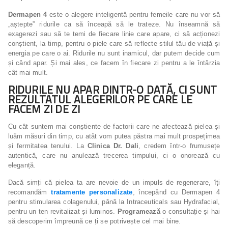
Dermapen 4
este o alegere inteligentă pentru femeile care nu vor să
„aștepte” ridurile ca să înceapă să le trateze. Nu înseamnă să
exagerezi sau să te temi de fiecare linie care apare, ci să acționezi
conștient, la timp, pentru o piele care să reflecte stilul tău de viață și
energia pe care o ai. Ridurile nu sunt inamicul, dar putem decide cum
și când apar. Și mai ales, ce facem în fiecare zi pentru a le întârzia
cât mai mult.
RIDURILE NU APAR DINTR-O DATĂ, CI SUNT
REZULTATUL ALEGERILOR PE CARE LE
FACEM ZI DE ZI
Cu cât suntem mai conștiente de factorii care ne afectează pielea și
luăm măsuri din timp, cu atât vom putea păstra mai mult prospețimea
și fermitatea tenului. La
Clinica Dr. Dali
, credem într-o frumusețe
autentică, care nu anulează trecerea timpului, ci o onorează cu
eleganță.
Dacă simți că pielea ta are nevoie de un impuls de regenerare, îți
recomandăm
tratamente personalizate
, începând cu Dermapen 4
pentru stimularea colagenului, până la Intraceuticals sau Hydrafacial,
pentru un ten revitalizat și luminos.
Programează
o consultație și hai
să descoperim împreună ce ți se potrivește cel mai bine.