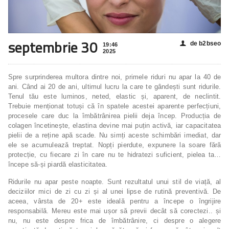
septembrie 30
de b2bseo
👤
19:46
2025
Spre surprinderea multora dintre noi, primele riduri nu apar la 40 de
ani. Când ai 20 de ani, ultimul lucru la care te gândești sunt ridurile.
Tenul tău este luminos, neted, elastic și, aparent, de neclintit.
Trebuie menționat totuși că în spatele acestei aparente perfecțiuni,
procesele care duc la îmbătrânirea pielii deja încep. Producția de
colagen încetinește, elastina devine mai puțin activă, iar capacitatea
pielii de a reține apă scade. Nu simți aceste schimbări imediat, dar
ele se acumulează treptat. Nopți pierdute, expunere la soare fără
protecție, cu fiecare zi în care nu te hidratezi suficient, pielea ta…
începe să-și piardă elasticitatea.
Ridurile nu apar peste noapte. Sunt rezultatul unui stil de viață, al
deciziilor mici de zi cu zi și al unei lipse de rutină preventivă. De
aceea, vârsta de 20+ este ideală pentru a începe o îngrijire
responsabilă. Mereu este mai ușor să previi decât să corectezi.. și
nu, nu este despre frica de îmbătrânire, ci despre o alegere