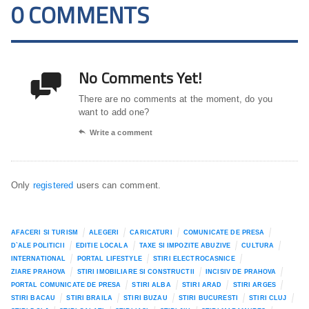
0 COMMENTS
No Comments Yet!

There are no comments at the moment, do you
want to add one?

Write a comment
Only
registered
users can comment.
AFACERI SI TURISM
ALEGERI
CARICATURI
COMUNICATE DE PRESA
D`ALE POLITICII
EDITIE LOCALA
TAXE SI IMPOZITE ABUZIVE
CULTURA
INTERNATIONAL
PORTAL LIFESTYLE
STIRI ELECTROCASNICE
ZIARE PRAHOVA
STIRI IMOBILIARE SI CONSTRUCTII
INCISIV DE PRAHOVA
PORTAL COMUNICATE DE PRESA
STIRI ALBA
STIRI ARAD
STIRI ARGES
STIRI BACAU
STIRI BRAILA
STIRI BUZAU
STIRI BUCURESTI
STIRI CLUJ