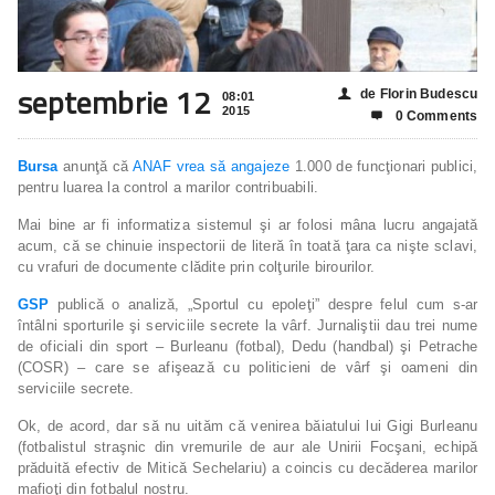
septembrie 12
de Florin Budescu
👤
08:01
2015
0 Comments

Bursa
anunţă că
ANAF
vrea să angajeze
1.000 de funcţionari publici,
pentru luarea la control a marilor contribuabili.
Mai bine ar fi informatiza sistemul şi ar folosi mâna lucru angajată
acum, că se chinuie inspectorii de literă în toată ţara ca nişte sclavi,
cu vrafuri de documente clădite prin colţurile birourilor.
GSP
publică o analiză, „Sportul cu epoleţi” despre felul cum s-ar
întâlni sporturile şi serviciile secrete la vârf. Jurnaliştii dau trei nume
de oficiali din sport – Burleanu (fotbal), Dedu (handbal) şi Petrache
(COSR) – care se afişează cu politicieni de vârf şi oameni din
serviciile secrete.
Ok, de acord, dar să nu uităm că venirea băiatului lui Gigi Burleanu
(fotbalistul straşnic din vremurile de aur ale Unirii Focşani, echipă
prăduită efectiv de Mitică Sechelariu) a coincis cu decăderea marilor
mafioţi din fotbalul nostru.