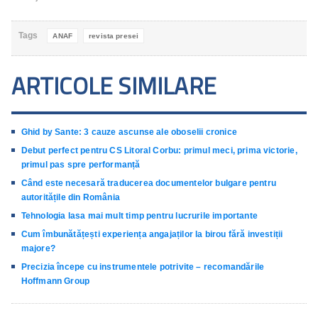
Tags
ANAF
revista presei
ARTICOLE SIMILARE
Ghid by Sante: 3 cauze ascunse ale oboselii cronice
Debut perfect pentru CS Litoral Corbu: primul meci, prima victorie,
primul pas spre performanță
Când este necesară traducerea documentelor bulgare pentru
autoritățile din România
Tehnologia lasa mai mult timp pentru lucrurile importante
Cum îmbunătățești experiența angajaților la birou fără investiții
majore?
Precizia începe cu instrumentele potrivite – recomandările
Hoffmann Group