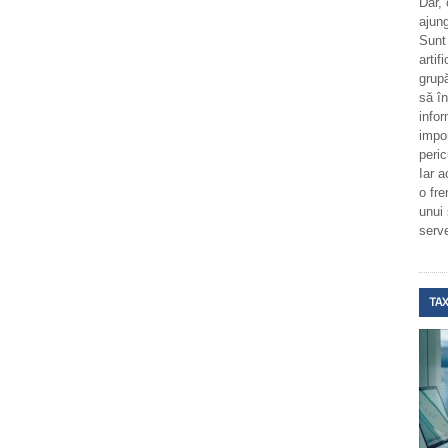
Dar,
ajung
Sunt
artif
grupă
să î
infor
impo
peric
Iar a
o fr
unui
serv
TAX