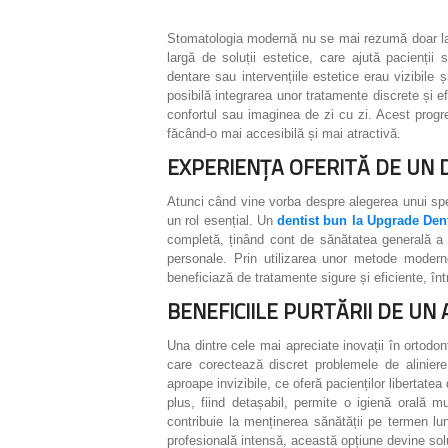
Stomatologia modernă nu se mai rezumă doar la t
largă de soluții estetice, care ajută pacienți
dentare sau intervențiile estetice erau vizibile 
posibilă integrarea unor tratamente discrete și e
confortul sau imaginea de zi cu zi. Acest progr
făcând-o mai accesibilă și mai atractivă.
EXPERIENȚA OFERITĂ DE UN
Atunci când vine vorba despre alegerea unui spec
un rol esențial. Un
dentist bun la Upgrade Den
completă, ținând cont de sănătatea generală a din
personale. Prin utilizarea unor metode modern
beneficiază de tratamente sigure și eficiente, înt
BENEFICIILE PURTĂRII DE U
Una dintre cele mai apreciate inovații în ortodo
care corectează discret problemele de aliniere
aproape invizibile, ce oferă pacienților libertate
plus, fiind detașabil, permite o igienă orală 
contribuie la menținerea sănătății pe termen lu
profesională intensă, această opțiune devine solu