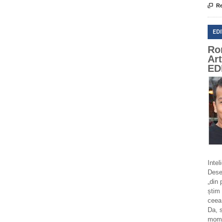

Re
ED
Ro
Ar
ED
Intel
Deseo
„din 
știm 
ceea
Da, 
momen