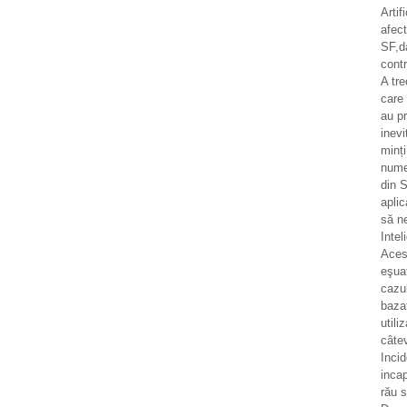
Artif
afec
SF,d
contr
A tr
care 
au pr
inevi
minț
numer
din S
aplic
să n
Intel
Aces
eşua
cazul
bazat
utili
câtev
Incid
incap
rău 