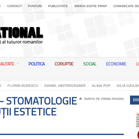
E
CONTACT
PONTURI
PUBLICITATE
ARHIVA EDITIE PRINT
COMUNICATE DE
ALITATE
POLITICA
CORUPTIE
SOCIAL
ECONOMIE
L
U
FLORIN BUDESCU
DANIEL HINTERGRABER
ALINA POP
IULIA GRAJD
– STOMATOLOGIE
EDI
⌂
INAPOI PE PRIMA PAGINA
II ESTETICE