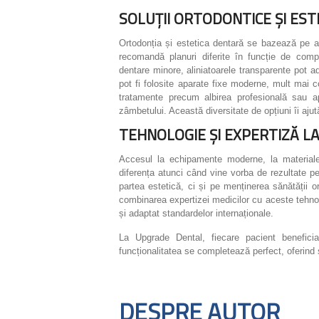
SOLUȚII ORTODONTICE ȘI ES
Ortodonția și estetica dentară se bazează pe adap
recomandă planuri diferite în funcție de compl
dentare minore, aliniatoarele transparente pot a
pot fi folosite aparate fixe moderne, mult mai co
tratamente precum albirea profesională sau ap
zâmbetului. Această diversitate de opțiuni îi aju
TEHNOLOGIE ȘI EXPERTIZĂ LA
Accesul la echipamente moderne, la materiale 
diferența atunci când vine vorba de rezultate p
partea estetică, ci și pe menținerea sănătății or
combinarea expertizei medicilor cu aceste tehnolog
și adaptat standardelor internaționale.
La Upgrade Dental, fiecare pacient beneficia
funcționalitatea se completează perfect, oferind 
DESPRE AUTOR