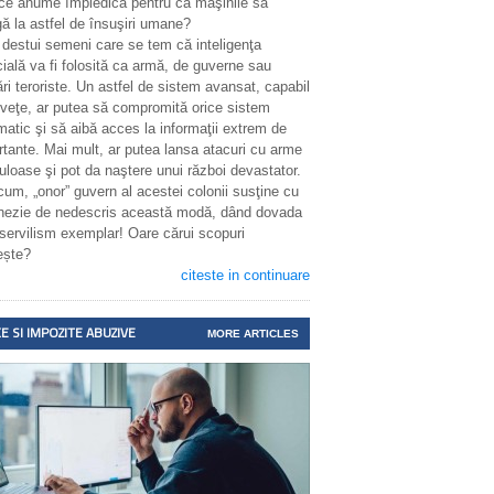
 ce anume împiedică pentru ca maşinile să
ă la astfel de însuşiri umane?
 destui semeni care se tem că inteligenţa
icială va fi folosită ca armă, de guverne sau
ri teroriste. Un astfel de sistem avansat, capabil
nveţe, ar putea să compromită orice sistem
matic şi să aibă acces la informaţii extrem de
rtante. Mai mult, ar putea lansa atacuri cu arme
uloase şi pot da naştere unui război devastator.
cum, „onor” guvern al acestei colonii susţine cu
enezie de nedescris această modă, dând dovada
 servilism exemplar! Oare cărui scopuri
ește?
citeste in continuare
E SI IMPOZITE ABUZIVE
MORE ARTICLES