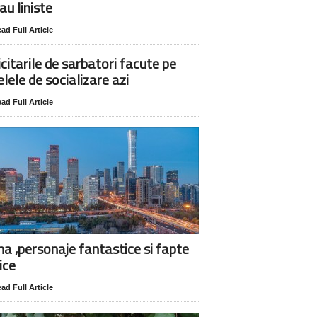
au liniste
ad Full Article
icitarile de sarbatori facute pe
elele de socializare azi
ad Full Article
na ,personaje fantastice si fapte
ice
ad Full Article