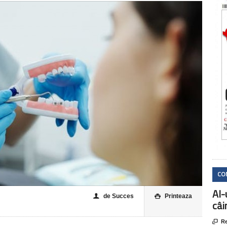
CO
AI-
de Succes
Printeaza
👤

câi

Re