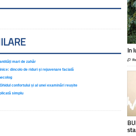
MILARE
In 

Re
antități mari de zahăr
inice: dincolo de riduri și rejuvenare facială
inecolog
hidul confortului și al unei examinări reușite
plicată simplu
BUR
sta