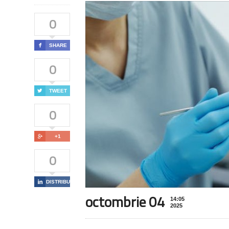
0

SHARE
0

TWEET
0

+1
0

DISTRIBUIE
octombrie 04
14:05
2025