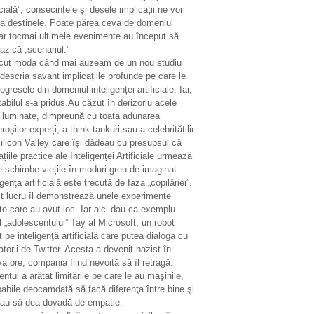
icială”, consecințele și desele implicații ne vor
ta destinele. Poate părea ceva de domeniul
ar tocmai ultimele evenimente au început să
azică „scenariul.”
ecut moda când mai auzeam de un nou studiu
descria savant implicațiile profunde pe care le
ogresele din domeniul inteligenței artificiale. Iar,
tabilul s-a pridus.Au căzut în derizoriu acele
i luminate, dimpreună cu toata adunarea
oșilor experți, a think tankuri sau a celebritățilir
ilicon Valley care își dădeau cu presupsul că
ațiile practice ale Inteligenței Artificiale urmează
e schimbe viețile în moduri greu de imaginat.
igenţa artificială este trecută de faza „copilăriei”.
t lucru îl demonstrează unele experimente
te care au avut loc. Iar aici dau ca exemplu
 „adolescentului” Tay al Microsoft, un robot
 pe inteligenţă artificială care putea dialoga cu
zatorii de Twitter. Acesta a devenit nazist în
a ore, compania fiind nevoită să îl retragă.
entul a arătat limitările pe care le au maşinile,
abile deocamdată să facă diferenţa între bine şi
sau să dea dovadă de empatie.