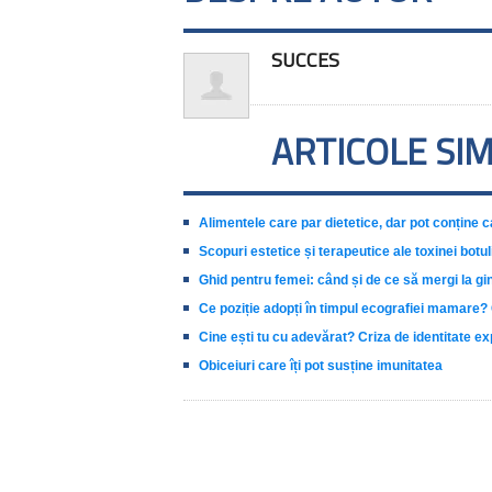
SUCCES
ARTICOLE SI
Alimentele care par dietetice, dar pot conține c
Scopuri estetice și terapeutice ale toxinei botul
Ghid pentru femei: când și de ce să mergi la g
Ce poziție adopți în timpul ecografiei mamare? G
Cine ești tu cu adevărat? Criza de identitate ex
Obiceiuri care îți pot susține imunitatea