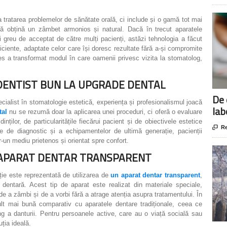
ratarea problemelor de sănătate orală, ci include și o gamă tot mai
i să obțină un zâmbet armonios și natural. Dacă în trecut aparatele
și greu de acceptat de către mulți pacienți, astăzi tehnologia a făcut
ficiente, adaptate celor care își doresc rezultate fără a-și compromite
es a transformat modul în care oamenii privesc vizita la stomatolog,
 DENTIST BUN LA UPGRADE DENTAL
De 
ialist în stomatologie estetică, experiența și profesionalismul joacă
lab
tal
nu se rezumă doar la aplicarea unei proceduri, ci oferă o evaluare
ților, de particularitățile fiecărui pacient și de obiectivele estetice

Re
e de diagnostic și a echipamentelor de ultimă generație, pacienții
r-un mediu prietenos și orientat spre confort.
N APARAT DENTAR TRANSPARENT
nție este reprezentată de utilizarea de
un aparat dentar transparent
,
 dentară. Acest tip de aparat este realizat din materiale speciale,
a de a zâmbi și de a vorbi fără a atrage atenția asupra tratamentului. În
mult mai bună comparativ cu aparatele dentare tradiționale, ceea ce
ng a danturii. Pentru persoanele active, care au o viață socială sau
ția ideală.