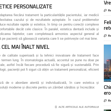
Vre
TETICE PERSONALIZATE

Re
tarea fiecărui tratament la particularitățile pacientului, iar medicii
exitatea cazului și de rezultatele așteptate. În cazul problemelor
Fel
duce rezultate rapide și estetice, în timp ce pentru corecții complexe
ret
nfortabile decât cele clasice. În paralel, estetica dentară include și
licarea fațetelor, care completează armonios aspectul general al

Re
tă pe pacienți să găsească varianta care li se potrivește cel mai bine.
 CEL MAI ÎNALT NIVEL
de calitate superioară și la tehnici inovatoare de tratament face
e termen lung. În stomatologia actuală, accentul se pune nu doar pe
ale, astfel încât fiecare procedură să fie sigură și sustenabilă. Prin
ii, pacienții pot fi siguri că obțin un tratament personalizat, eficient
ză de o abordare atentă și individualizată, în care estetica și
Chi
soluții moderne și discrete pentru un zâmbet sănătos și încrezător.
ero

Re
📄
ALTE ARTICOLE ALE AUTORULUI