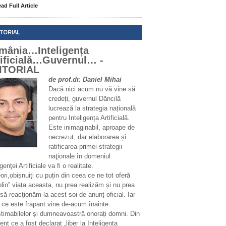
ad Full Article
ITORIAL
mânia…Inteligența
tificială…Guvernul… -
ITORIAL
de prof.dr. Daniel Mihai
Dacă nici acum nu vă vine să
credeți, guvernul Dăncilă
lucrează la strategia națională
pentru Inteligența Artificială.
Este inimaginabil, aproape de
necrezut, dar elaborarea și
ratificarea primei strategii
naţionale în domeniul
igenţei Artificiale va fi o realitate.
ri,obișnuiți cu puțin din ceea ce ne tot oferă
plin” viața aceasta, nu prea realizăm și nu prea
să reacţionăm la acest soi de anunț oficial. Iar
 ce este frapant vine de-acum înainte.
stimabilelor și dumneavoastră onorați domni. Din
t ce a fost declarat „liber la Inteligența