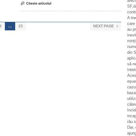
afec

Citeste articolul
SF,d
contr
A tr
care 
3
…
23
NEXT PAGE

au pr
inevi
minț
numer
din S
aplic
să n
Intel
Aces
eşua
cazul
bazat
utili
câtev
Incid
incap
rău 
Dar,
ajung