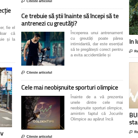

Citeste articolul
ecție
Ce trebuie să știi înainte să începi să te
antrenezi cu greutăți?
r, fie el
Începerea unui antrenament
doar că
cu greutăți poate părea
In 
uie și la
intimidantă, dar este esențial
să te pregătești corect pentru

Re
a evita accidentările și

Citeste articolul
Cele mai neobişnuite sporturi olimpice
Înainte de a vă prezenta
unele dintre cele mai
neobişnuite sporturi olimpice,
BUR
amintim faptul că Jocurile
Olimpice au apărut încă
sta
iv

Re

Citeste articolul