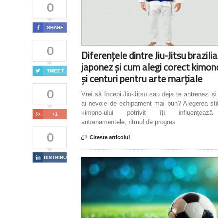
0

SHARE
0
Diferențele dintre Jiu-Jitsu brazilia
japonez și cum alegi corect kimon

TWEET
și centuri pentru arte marțiale
0
Vrei să începi Jiu-Jitsu sau deja te antrenezi și
ai nevoie de echipament mai bun? Alegerea stil
kimono-ului potrivit îți influențează

+1
antrenamentele, ritmul de progres
0

Citeste articolul

DISTRIBUIE