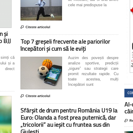
cele mai predispuse la

Citeste articolul
n și
o BJJ
Top 7 greșeli frecvente ale pariorilor
începători și cum să le eviți
 simți că
Auzim des povești despre
ului și a
analize sportive, predicții
„sigure” sau strategii care
 direct
promit rezultate rapide. Cu
toate acestea, mulți
începători sunt
CO

Citeste articolul
AI-
Sfârșit de drum pentru România U19 la
câi
Euro: Olanda a fost prea puternică, dar

Re
„tricolorii” au ieșit cu fruntea sus din
Giulești