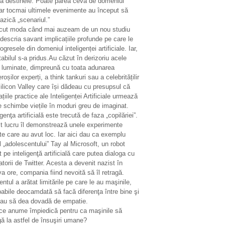
ta destinele. Poate părea ceva de domeniul
ar tocmai ultimele evenimente au început să
azică „scenariul.”
ecut moda când mai auzeam de un nou studiu
descria savant implicațiile profunde pe care le
ogresele din domeniul inteligenței artificiale. Iar,
tabilul s-a pridus.Au căzut în derizoriu acele
i luminate, dimpreună cu toata adunarea
oșilor experți, a think tankuri sau a celebritățilir
ilicon Valley care își dădeau cu presupsul că
ațiile practice ale Inteligenței Artificiale urmează
e schimbe viețile în moduri greu de imaginat.
igenţa artificială este trecută de faza „copilăriei”.
t lucru îl demonstrează unele experimente
te care au avut loc. Iar aici dau ca exemplu
 „adolescentului” Tay al Microsoft, un robot
 pe inteligenţă artificială care putea dialoga cu
zatorii de Twitter. Acesta a devenit nazist în
a ore, compania fiind nevoită să îl retragă.
entul a arătat limitările pe care le au maşinile,
abile deocamdată să facă diferenţa între bine şi
sau să dea dovadă de empatie.
 ce anume împiedică pentru ca maşinile să
ă la astfel de însuşiri umane?