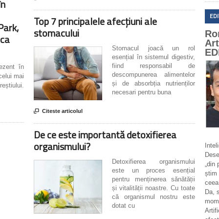
în
ED
Top 7 principalele afecțiuni ale
Park,
stomacului
Ro
rca
Ar
Stomacul joacă un rol
ED
esențial în sistemul digestiv,
fiind responsabil de
rezent în
descompunerea alimentelor
celui mai
și de absorbția nutrienților
eștiului.
necesari pentru buna

Citeste articolul
De ce este importantă detoxifierea
organismului?
Intel
Deseo
Detoxifierea organismului
„din 
este un proces esențial
știm 
pentru menținerea sănătății
ceea
și vitalității noastre. Cu toate
Da, 
că organismul nostru este
momen
dotat cu
Artif