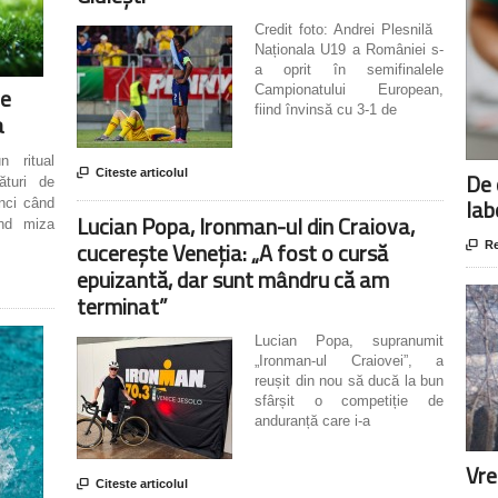
Credit foto: Andrei Plesnilă
Naționala U19 a României s-
a oprit în semifinalele
le
Campionatului European,
fiind învinsă cu 3-1 de
a
n ritual

Citeste articolul
De 
lături de
lab
unci când
Lucian Popa, Ironman-ul din Craiova,
ând miza
cucerește Veneția: „A fost o cursă

Re
epuizantă, dar sunt mândru că am
terminat”
Lucian Popa, supranumit
„Ironman-ul Craiovei”, a
reușit din nou să ducă la bun
sfârșit o competiție de
anduranță care i-a
Vre

Citeste articolul