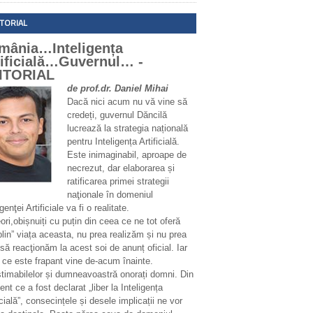
ITORIAL
mânia…Inteligența
tificială…Guvernul… -
ITORIAL
de prof.dr. Daniel Mihai
Dacă nici acum nu vă vine să
credeți, guvernul Dăncilă
lucrează la strategia națională
pentru Inteligența Artificială.
Este inimaginabil, aproape de
necrezut, dar elaborarea și
ratificarea primei strategii
naţionale în domeniul
igenţei Artificiale va fi o realitate.
ri,obișnuiți cu puțin din ceea ce ne tot oferă
plin” viața aceasta, nu prea realizăm și nu prea
să reacţionăm la acest soi de anunț oficial. Iar
 ce este frapant vine de-acum înainte.
stimabilelor și dumneavoastră onorați domni. Din
t ce a fost declarat „liber la Inteligența
icială”, consecințele și desele implicații ne vor