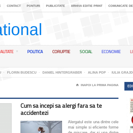
E
CONTACT
PONTURI
PUBLICITATE
ARHIVA EDITIE PRINT
COMUNICATE DE
ALITATE
POLITICA
CORUPTIE
SOCIAL
ECONOMIE
L
U
FLORIN BUDESCU
DANIEL HINTERGRABER
ALINA POP
IULIA GRAJD
EDI
⌂
INAPOI LA PRIMA PAGINA
Cum sa incepi sa alergi fara sa te
accidentezi
Alergatul este una dintre cele
mai simple si eficiente forme
de miscare, dar si una dintre