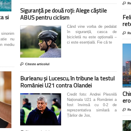

Re
Siguranță pe două roți: Alege căștile
Fel
a si
ABUS pentru ciclism
ret
Când vine vorba de pedalat
în siguranță, casca de

Re
e sinonim
bicicletă nu este opțională –
atie nu
ci este esențială. Fie că te
un mediu

Citeste articolul
Burleanu și Lucescu, în tribune la testul
României U21 contra Olandei
Chi
Credit foto: Andrei Plesnilă
ero
Naționala U21 a României a
fost învinsă cu 0-2 de

Re
reprezentativa similară a
Țărilor de Jos,