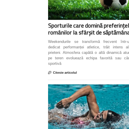
Sporturile care domină preferințe
românilor la sfârșit de săptămân
Weekendurile se transformă frecvent într-u
dedicat performanței atletice, trăit intens a
prieteni. Atmosfera capătă o altă dinamică at
pe teren evoluează echipa favorită sau c
sportivă

Citeste articolul