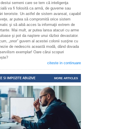
 destui semeni care se tem că inteligenţa
icială va fi folosită ca armă, de guverne sau
ri teroriste. Un astfel de sistem avansat, capabil
nveţe, ar putea să compromită orice sistem
matic şi să aibă acces la informaţii extrem de
rtante. Mai mult, ar putea lansa atacuri cu arme
uloase şi pot da naştere unui război devastator.
cum, „onor” guvern al acestei colonii susţine cu
enezie de nedescris această modă, dând dovada
 servilism exemplar! Oare cărui scopuri
ește?
citeste in continuare
E SI IMPOZITE ABUZIVE
MORE ARTICLES