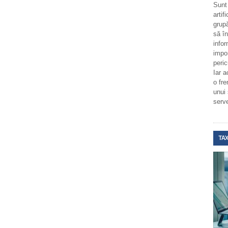
Sunt
artif
grupă
să î
infor
impo
peric
Iar a
o fr
unui
serv
TAX