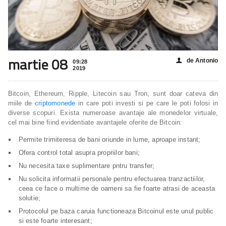
martie 08
de Antonio
👤
09:28
2019
Bitcoin, Ethereum, Ripple, Litecoin sau Tron, sunt doar cateva din
miile de
criptomonede
in care poti investi si pe care le poti folosi in
diverse scopuri. Exista numeroase avantaje ale monedelor virtuale,
cel mai bine fiind evidentiate avantajele oferite de Bitcoin:
Permite trimiteresa de bani oriunde in lume, aproape instant;
Ofera control total asupra propriilor bani;
Nu necesita taxe suplimentare pntru transfer;
Nu solicita informatii personale pentru efectuarea tranzactiilor,
ceea ce face o multime de oameni sa fie foarte atrasi de aceasta
solutie;
Protocolul pe baza caruia functioneaza Bitcoinul este unul public
si este foarte interesant;