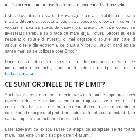
Comerciantii au un risc foarte muc atunci cand fac tranzactii.
Este adevarat ca exista si dezavantaje, cum ar fi volatilitatea foarte
mare a Bitcoinului. Acesta a reusit sa creasca de cateva mii de ori in
valoare si apoi sa scada de cateva ori, asadar, cei care doresc sa
investeasca trebuie sa o faca cu mare grija. Totusi, Bitcoin nu este
neaparat o solutie d investit, ci mai degraba o solutie prin care iti
asiguri o felie din economia de piata a viitorului, atunci cand exista
sanse mari sa se utilizeze doar Bitcoin.
Daca decizi totusi sa investesti, ai la indemana o serie de
instrumente interesante, cum ar fi ordinele de tip limit de la
tradesilvania.com
CE SUNT ORDINELE DE TIP LIMIT?
Sunt solutii prin care poti decide vanzarea sau cumpararea unei
monede virtuale, chiar daca aceasta nu a ajuns la pretul pe care ti-l
doresti. Practic, poti stabili pretul p ecare il doresti iar in momentul in
care moneda atinge acel pret, tranzactia sa fie efectuata instant, fara
sa mai implice vreo actiune din partea ta.
Este adevarat ca exista sanse ca etapa de asteptare sa fie foarte
mare, insa este un mic risc pe care ti-l asumi.