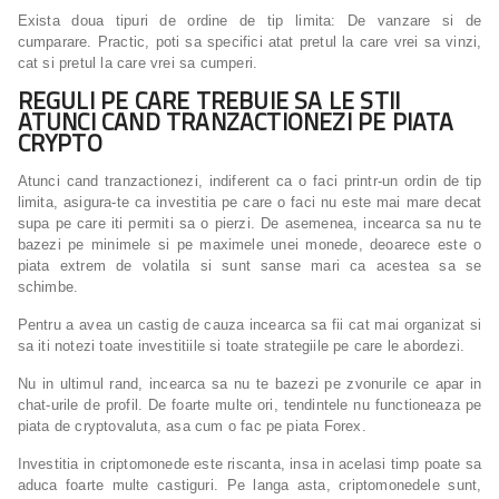
Exista doua tipuri de ordine de tip limita: De vanzare si de
cumparare. Practic, poti sa specifici atat pretul la care vrei sa vinzi,
cat si pretul la care vrei sa cumperi.
REGULI PE CARE TREBUIE SA LE STII
ATUNCI CAND TRANZACTIONEZI PE PIATA
CRYPTO
Atunci cand tranzactionezi, indiferent ca o faci printr-un ordin de tip
limita, asigura-te ca investitia pe care o faci nu este mai mare decat
supa pe care iti permiti sa o pierzi. De asemenea, incearca sa nu te
bazezi pe minimele si pe maximele unei monede, deoarece este o
piata extrem de volatila si sunt sanse mari ca acestea sa se
schimbe.
Pentru a avea un castig de cauza incearca sa fii cat mai organizat si
sa iti notezi toate investitiile si toate strategiile pe care le abordezi.
Nu in ultimul rand, incearca sa nu te bazezi pe zvonurile ce apar in
chat-urile de profil. De foarte multe ori, tendintele nu functioneaza pe
piata de cryptovaluta, asa cum o fac pe piata Forex.
Investitia in criptomonede este riscanta, insa in acelasi timp poate sa
aduca foarte multe castiguri. Pe langa asta, criptomonedele sunt,