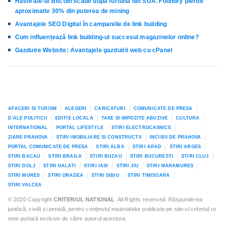
Hashrate-ul Bitcoin scade după furtuna din SUA. Foundry pierde
aproximativ 30% din puterea de mining
Avantajele SEO Digital în campaniile de link building
Cum influențează link building-ul succesul magazinelor online?
Gazduire Website: Avantajele gazduirii web cu cPanel
AFACERI SI TURISM
ALEGERI
CARICATURI
COMUNICATE DE PRESA
D`ALE POLITICII
EDITIE LOCALA
TAXE SI IMPOZITE ABUZIVE
CULTURA
INTERNATIONAL
PORTAL LIFESTYLE
STIRI ELECTROCASNICE
ZIARE PRAHOVA
STIRI IMOBILIARE SI CONSTRUCTII
INCISIV DE PRAHOVA
PORTAL COMUNICATE DE PRESA
STIRI ALBA
STIRI ARAD
STIRI ARGES
STIRI BACAU
STIRI BRAILA
STIRI BUZAU
STIRI BUCURESTI
STIRI CLUJ
STIRI DOLJ
STIRI GALATI
STIRI IASI
STIRI JIU
STIRI MARAMURES
STIRI MURES
STIRI ORADEA
STIRI SIBIU
STIRI TIMISOARA
STIRI VALCEA
© 2020 Copyright
CRITERIUL NATIONAL
. All Rights reserved. Răspunderea
juridică, civilă și penală, pentru conținutul materialelor publicate pe site-ul criteriul.ro
este purtată exclusiv de către autorul acestora.