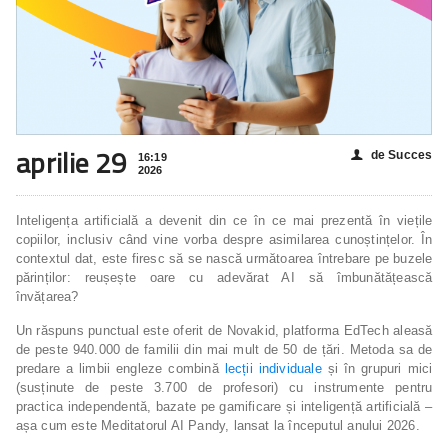
aprilie 29
de Succes
👤
16:19
2026
Inteligența artificială a devenit din ce în ce mai prezentă în viețile
copiilor, inclusiv când vine vorba despre asimilarea cunoștințelor. În
contextul dat, este firesc să se nască următoarea întrebare pe buzele
părinților: reușește oare cu adevărat AI să îmbunătățească
învățarea?
Un răspuns punctual este oferit de Novakid, platforma EdTech aleasă
de peste 940.000 de familii din mai mult de 50 de țări. Metoda sa de
predare a limbii engleze combină
lecții individuale
și în grupuri mici
(susținute de peste 3.700 de profesori) cu instrumente pentru
practica independentă, bazate pe gamificare și inteligență artificială –
așa cum este Meditatorul AI Pandy, lansat la începutul anului 2026.