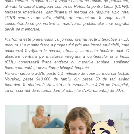
autoexersare. Programa de învățare bazată pe tehnici de gamificare,
aliniată la Cadrul European Comun de Referință pentru Limbi (CEFR),
folosește imersiunea, gamificarea și metoda de răspuns fizic total
(TPR) pentru a dezvolta abilități de comunicare în viața reală –
concentrându-se pe vorbire și rezolvarea problemelor mai degrabă
decât pe memorare.
Platforma este prietenoasă cu juniorii, oferind lecții interactive și 3D,
precum și o monitorizare a progresului prin inteligență artificială, care
adaptează învățarea la nivelul, ritmul și interesele fiecărui copil. O
abordare centrată pe învățarea integrată a conținutului și a limbii
(CLIL) conectează limba engleză cu materiile școlare, sprijinind
fluența naturală și dezvoltarea bilingvă timpurie.
Până în ianuarie 2026, peste 1,1 milioane de copii au încercat lecțiile
Novakid, peste 940.000 de familii din peste 50 de țări având
încredere în platformă. Novakid este evaluată cu 4,7/5 pe Trustpilot,
cu un scor net de recomandare al părinților (NPS parental) de 90%.