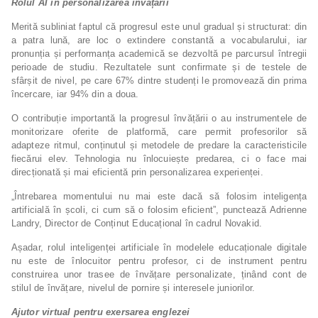
Rolul AI în personalizarea învățării
Merită subliniat faptul că progresul este unul gradual și structurat: din
a patra lună, are loc o extindere constantă a vocabularului, iar
pronunția și performanța academică se dezvoltă pe parcursul întregii
perioade de studiu. Rezultatele sunt confirmate și de testele de
sfârșit de nivel, pe care 67% dintre studenți le promovează din prima
încercare, iar 94% din a doua.
O contribuție importantă la progresul învățării o au instrumentele de
monitorizare oferite de platformă, care permit profesorilor să
adapteze ritmul, conținutul și metodele de predare la caracteristicile
fiecărui elev. Tehnologia nu înlocuiește predarea, ci o face mai
direcționată și mai eficientă prin personalizarea experienței.
„Întrebarea momentului nu mai este dacă să folosim inteligența
artificială în școli, ci cum să o folosim eficient”, punctează Adrienne
Landry, Director de Conținut Educațional în cadrul Novakid.
Așadar, rolul inteligenței artificiale în modelele educaționale digitale
nu este de înlocuitor pentru profesor, ci de instrument pentru
construirea unor trasee de învățare personalizate, ținând cont de
stilul de învățare, nivelul de pornire și interesele juniorilor.
Ajutor virtual pentru exersarea englezei