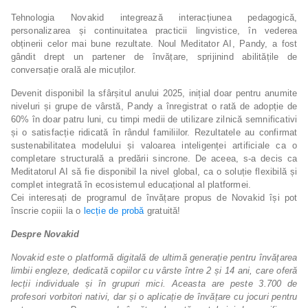
Tehnologia Novakid integrează interacțiunea pedagogică,
personalizarea și continuitatea practicii lingvistice, în vederea
obținerii celor mai bune rezultate. Noul Meditator AI, Pandy, a fost
gândit drept un partener de învățare, sprijinind abilitățile de
conversație orală ale micuților.
Devenit disponibil la sfârșitul anului 2025, inițial doar pentru anumite
niveluri și grupe de vârstă, Pandy a înregistrat o rată de adopție de
60% în doar patru luni, cu timpi medii de utilizare zilnică semnificativi
și o satisfacție ridicată în rândul familiilor. Rezultatele au confirmat
sustenabilitatea modelului și valoarea inteligenței artificiale ca o
completare structurală a predării sincrone. De aceea, s-a decis ca
Meditatorul AI să fie disponibil la nivel global, ca o soluție flexibilă și
complet integrată în ecosistemul educațional al platformei.
Cei interesați de programul de învățare propus de Novakid își pot
înscrie copiii la o
lecție de probă
gratuită!
Despre Novakid
Novakid este o platformă digitală de ultimă generație pentru învățarea
limbii engleze, dedicată copiilor cu vârste între 2 și 14 ani, care oferă
lecții individuale și în grupuri mici. Aceasta are peste 3.700 de
profesori vorbitori nativi, dar și o aplicație de învățare cu jocuri pentru