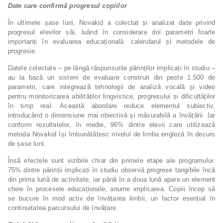
Date care confirmă progresul copiilor
În ultimele șase luni, Novakid a colectat și analizat date privind
progresul elevilor săi, luând în considerare doi parametri foarte
importanți în evaluarea educațională: calendarul și metodele de
progresie.
Datele colectate – pe lângă răspunsurile părinților implicați în studiu –
au la bază un sistem de evaluare construit din peste 1.500 de
parametri, care integrează tehnologii de analiză vocală și video
pentru monitorizarea abilităților lingvistice, progresului și dificultăților
în timp real. Această abordare reduce elementul subiectiv,
introducând o dimensiune mai obiectivă și măsurabilă a învățării. Iar
conform rezultatelor, în medie, 96% dintre elevii care utilizează
metoda Novakid își îmbunătățesc nivelul de limba engleză în decurs
de șase luni.
Însă efectele sunt vizibile chiar din primele etape ale programului:
75% dintre părinții implicați în studiu observă progrese tangibile încă
din prima lună de activitate, iar până în a doua lună apare un element
cheie în procesele educaționale, anume implicarea. Copiii încep să
se bucure în mod activ de învățarea limbii, un factor esențial în
continuitatea parcursului de învățare.