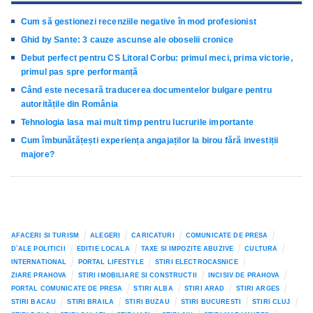
Cum să gestionezi recenziile negative în mod profesionist
Ghid by Sante: 3 cauze ascunse ale oboselii cronice
Debut perfect pentru CS Litoral Corbu: primul meci, prima victorie,
primul pas spre performanță
Când este necesară traducerea documentelor bulgare pentru
autoritățile din România
Tehnologia lasa mai mult timp pentru lucrurile importante
Cum îmbunătățești experiența angajaților la birou fără investiții
majore?
AFACERI SI TURISM
ALEGERI
CARICATURI
COMUNICATE DE PRESA
D`ALE POLITICII
EDITIE LOCALA
TAXE SI IMPOZITE ABUZIVE
CULTURA
INTERNATIONAL
PORTAL LIFESTYLE
STIRI ELECTROCASNICE
ZIARE PRAHOVA
STIRI IMOBILIARE SI CONSTRUCTII
INCISIV DE PRAHOVA
PORTAL COMUNICATE DE PRESA
STIRI ALBA
STIRI ARAD
STIRI ARGES
STIRI BACAU
STIRI BRAILA
STIRI BUZAU
STIRI BUCURESTI
STIRI CLUJ