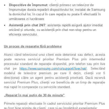
Dispozitive de împrumut
: clienții primesc un televizor de
împrumutpe durata reparării dispozitivului lor, instalat de Samsung
la domiciliul lor, în cazul în care repația nu poate fi efectuată în
următoarea zi lucrătoare
Asistență prin chat 24/7
: asistența rapidă asigură ajutor imediat
oricând și oriunde, cu asistență prin chat non-stop pentru un
eficiența serviciului.
Un proces de reparație fără probleme
Atunci când televizorul unui client este deteriorat sau defect, acesta
poate rezerva serviciul prioritar Premium Plus prin intermediul
procesului standard de reparație disponibil, prin telefon sau prin live
chat pe
https://www.samsung.com/ro/support/livechat/
. Selectând
modelul de televizor premium pe care îl dețin, clienții vor fi
direcționați către un agent pentru asistență prioritară. Dacă rezervă
serviciul Premium Plus, clienții vor beneficia de un timp de reparație
mai rapid în comparație cu serviciile standard.
„Reparat în mai puțin de 30 de minute”
Primele reparații efectuate în cadrul serviciului prioritar Premium Plus
au fost bine primite de clienți, care și-au împărtășit experiențele: