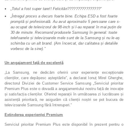
„Totul a fost super tare!! Felicitări
????????????????
”
„Întregul proces a decurs foarte bine. Echipa ESD a fost foarte
promptă și profesională. Au avut aproximativ 5 persoane care s-
au ocupat de televizorul de 98-inch și l-au reparat în mai puțin de
30 de minute. Recomand produsele Samsung în general: toate
telefoanele și televizoarele mele sunt de la Samsung și nu le-aș
schimba cu un alt brand. (Am încercat, dar calitatea și detaliile
vorbesc de la sine).”
Un angajament față de excelență
„La Samsung, ne dedicăm oferirii unor experiențe excepționale
clienților, care depășesc așteptările”, a declarat Ionuț Mirel Gherghe,
directorul Diviziei de Customer Service Samsung „Serviciul prioritar
Premium Plus este o dovadă a angajamentului nostru față de inovație
și satisfacția clienților. Oferind reparații în următoarea zi lucrătoare și
asistență prioritară, ne asigurăm că clienții noștri se pot bucura de
televizoarele Samsung fără întreruperi.”
Extinderea experienței Premium
Serviciul prioritar Premium Plus este disponibil în prezent pentru o