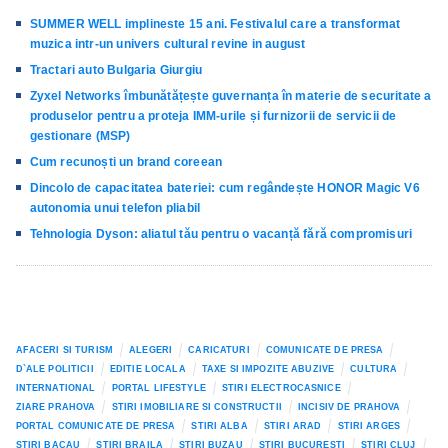
SUMMER WELL implineste 15 ani. Festivalul care a transformat
muzica intr-un univers cultural revine in august
Tractari auto Bulgaria Giurgiu
Zyxel Networks îmbunătățește guvernanța în materie de securitate a
produselor pentru a proteja IMM-urile și furnizorii de servicii de
gestionare (MSP)
Cum recunoști un brand coreean
Dincolo de capacitatea bateriei: cum regândește HONOR Magic V6
autonomia unui telefon pliabil
Tehnologia Dyson: aliatul tău pentru o vacanță fără compromisuri
AFACERI SI TURISM
ALEGERI
CARICATURI
COMUNICATE DE PRESA
D`ALE POLITICII
EDITIE LOCALA
TAXE SI IMPOZITE ABUZIVE
CULTURA
INTERNATIONAL
PORTAL LIFESTYLE
STIRI ELECTROCASNICE
ZIARE PRAHOVA
STIRI IMOBILIARE SI CONSTRUCTII
INCISIV DE PRAHOVA
PORTAL COMUNICATE DE PRESA
STIRI ALBA
STIRI ARAD
STIRI ARGES
STIRI BACAU
STIRI BRAILA
STIRI BUZAU
STIRI BUCURESTI
STIRI CLUJ