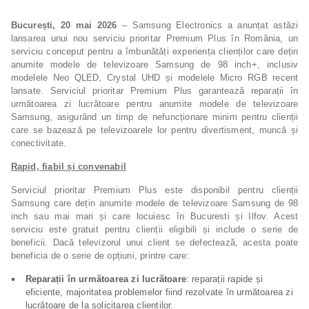
București, 20 mai
2026
– Samsung Electronics a anunțat astăzi
lansarea unui nou serviciu prioritar Premium Plus în România, un
serviciu conceput pentru a îmbunătăți experiența clienților care dețin
anumite modele de televizoare Samsung de 98 inch+, inclusiv
modelele Neo QLED, Crystal UHD și modelele Micro RGB recent
lansate. Serviciul prioritar Premium Plus garantează reparații în
următoarea zi lucrătoare pentru anumite modele de televizoare
Samsung, asigurând un timp de nefuncționare minim pentru clienții
care se bazează pe televizoarele lor pentru divertisment, muncă și
conectivitate.
Rapid, fiabil și convenabil
Serviciul prioritar Premium Plus este disponibil pentru clienții
Samsung care dețin anumite modele de televizoare Samsung de 98
inch sau mai mari și care locuiesc în Bucuresti și Ilfov. Acest
serviciu este gratuit pentru clienții eligibili și include o serie de
beneficii. Dacă televizorul unui client se defectează, acesta poate
beneficia de o serie de opțiuni, printre care:
Reparații în următoarea zi lucrătoare
: reparații rapide și
eficiente, majoritatea problemelor fiind rezolvate în următoarea zi
lucrătoare de la solicitarea clienților.