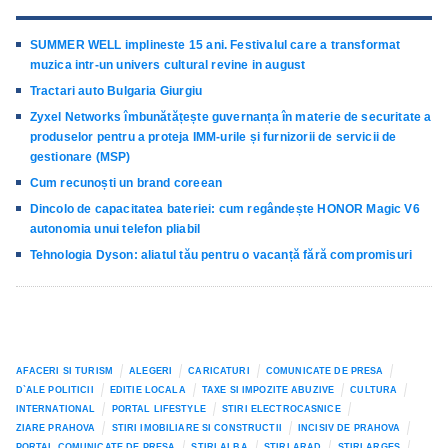
SUMMER WELL implineste 15 ani. Festivalul care a transformat
muzica intr-un univers cultural revine in august
Tractari auto Bulgaria Giurgiu
Zyxel Networks îmbunătățește guvernanța în materie de securitate a
produselor pentru a proteja IMM-urile și furnizorii de servicii de
gestionare (MSP)
Cum recunoști un brand coreean
Dincolo de capacitatea bateriei: cum regândește HONOR Magic V6
autonomia unui telefon pliabil
Tehnologia Dyson: aliatul tău pentru o vacanță fără compromisuri
AFACERI SI TURISM
ALEGERI
CARICATURI
COMUNICATE DE PRESA
D`ALE POLITICII
EDITIE LOCALA
TAXE SI IMPOZITE ABUZIVE
CULTURA
INTERNATIONAL
PORTAL LIFESTYLE
STIRI ELECTROCASNICE
ZIARE PRAHOVA
STIRI IMOBILIARE SI CONSTRUCTII
INCISIV DE PRAHOVA
PORTAL COMUNICATE DE PRESA
STIRI ALBA
STIRI ARAD
STIRI ARGES