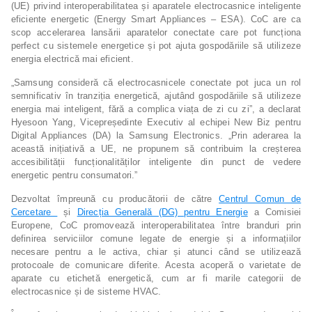
(UE) privind interoperabilitatea și aparatele electrocasnice inteligente
eficiente energetic (Energy Smart Appliances – ESA). CoC are ca
scop accelerarea lansării aparatelor conectate care pot funcționa
perfect cu sistemele energetice și pot ajuta gospodăriile să utilizeze
energia electrică mai eficient.
„Samsung consideră că electrocasnicele conectate pot juca un rol
semnificativ în tranziția energetică, ajutând gospodăriile să utilizeze
energia mai inteligent, fără a complica viața de zi cu zi”, a declarat
Hyesoon Yang, Vicepreședinte Executiv al echipei New Biz pentru
Digital Appliances (DA) la Samsung Electronics. „Prin aderarea la
această inițiativă a UE, ne propunem să contribuim la creșterea
accesibilității funcționalităților inteligente din punct de vedere
energetic pentru consumatori.”
Dezvoltat împreună cu producătorii de către
Centrul Comun de
Cercetare
și
Direcția Generală (DG) pentru Energie
a Comisiei
Europene, CoC promovează interoperabilitatea între branduri prin
definirea serviciilor comune legate de energie și a informațiilor
necesare pentru a le activa, chiar și atunci când se utilizează
protocoale de comunicare diferite. Acesta acoperă o varietate de
aparate cu etichetă energetică, cum ar fi marile categorii de
electrocasnice și de sisteme HVAC.