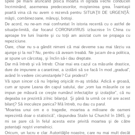
spele pe mâini aruncând pisica moartă în ograda vechii conduceri
încriminând, asemenea predecesorilor, moştenirea grea. Înaintaşii
poartă vina că nu avem o rezervă pentru SITUAŢII DE URGENŢĂ:
măşti, combinezoane, mănuşi, botoşi.
De acord, nu ne-am mai confruntat în istoria recentă cu o astfel de
situaţie-limită, dar focarul CORONAVIRUS izbucnise în China cu
aproape tre luni înainte şi cu toţii am asistat cum se propaga cu
repeziciune.
Oare, chiar nu s-a gândit nimeni că mai deveme sau mai târziu va
ajunge şi la noi? Nu, pentru că aveam treabă. Ne jucam de-a politica,
ar spune un cârcotaş, şi înclin să-i dau dreptate.
Dar mă întreb şi vă întreb: Chiar mai era cazul ca măsurile drastice,
dure de impunere a carantinei, a izolării să se facă în mod „gradual”,
având în vedere circumstanţele? Cui prodest?
Vă spun sincer că nu înţeleg orişicât m-aş strădui. Adică e groasă,
cum ar spune Leana din capul satului, dar „vom lua măsurile ce se
impun pe măsură ce creşte numărul infectaţilor şi izolaţilor”, că nu
degeaba se prezintă zilnic bilanţul. Şi până la urmă ce rol are acest
bilanţ? Să inoculeze panica? Mă întreb, nu dau cu parul.
“Moartea unui om e o tragedie, moartea a milioane de oameni
reprezintă doar o statistică”, răspundea Stalin lui Churchil în 1945, şi
mi se pare că în felul acesta este privită moartea şi de către
potentaţii noştri vremelnici.
Oricum, un lucru e clar. Autorităţile noastre, care nu mai mult decât