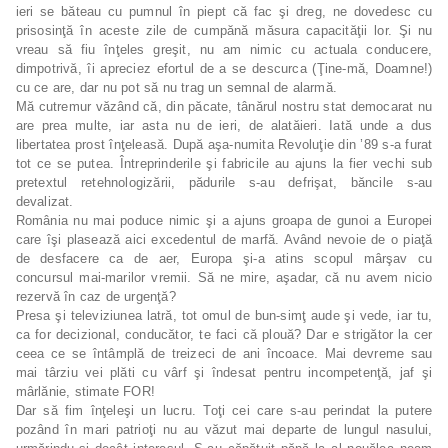
ieri se băteau cu pumnul în piept că fac şi dreg, ne dovedesc cu
prisosinţă în aceste zile de cumpănă măsura capacităţii lor. Şi nu
vreau să fiu înţeles greşit, nu am nimic cu actuala conducere,
dimpotrivă, îi apreciez efortul de a se descurca (Ţine-mă, Doamne!)
cu ce are, dar nu pot să nu trag un semnal de alarmă.
Mă cutremur văzând că, din păcate, tânărul nostru stat democarat nu
are prea multe, iar asta nu de ieri, de alatăieri. Iată unde a dus
libertatea prost înţeleasă. După aşa-numita Revoluţie din ’89 s-a furat
tot ce se putea. Întreprinderile şi fabricile au ajuns la fier vechi sub
pretextul retehnologizării, pădurile s-au defrişat, băncile s-au
devalizat.
România nu mai poduce nimic şi a ajuns groapa de gunoi a Europei
care îşi plasează aici excedentul de marfă. Având nevoie de o piaţă
de desfacere ca de aer, Europa şi-a atins scopul mârşav cu
concursul mai-marilor vremii. Să ne mire, aşadar, că nu avem nicio
rezervă în caz de urgenţă?
Presa şi televiziunea latră, tot omul de bun-simţ aude şi vede, iar tu,
ca for decizional, conducător, te faci că plouă? Dar e strigător la cer
ceea ce se întâmplă de treizeci de ani încoace. Mai devreme sau
mai târziu vei plăti cu vârf şi îndesat pentru incompetenţă, jaf şi
mârlănie, stimate FOR!
Dar să fim înţeleşi un lucru. Toţi cei care s-au perindat la putere
pozând în mari patrioţi nu au văzut mai departe de lungul nasului,