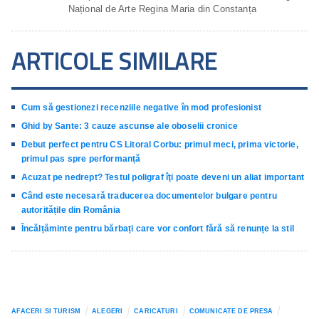
Național de Arte Regina Maria din Constanța
ARTICOLE SIMILARE
Cum să gestionezi recenziile negative în mod profesionist
Ghid by Sante: 3 cauze ascunse ale oboselii cronice
Debut perfect pentru CS Litoral Corbu: primul meci, prima victorie,
primul pas spre performanță
Acuzat pe nedrept? Testul poligraf îţi poate deveni un aliat important
Când este necesară traducerea documentelor bulgare pentru
autoritățile din România
Încălțăminte pentru bărbați care vor confort fără să renunțe la stil
AFACERI SI TURISM
ALEGERI
CARICATURI
COMUNICATE DE PRESA