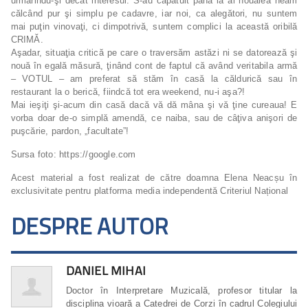
urmărindu-şi decât interesul. S-au căpătuit pănă la al nouălea neam
călcând pur şi simplu pe cadavre, iar noi, ca alegători, nu suntem
mai puţin vinovaţi, ci dimpotrivă, suntem complici la această oribilă
CRIMĂ.
Aşadar, situaţia critică pe care o traversăm astăzi ni se datorează şi
nouă în egală măsură, ţinând cont de faptul că având veritabila armă
– VOTUL – am preferat să stăm în casă la căldurică sau în
restaurant la o berică, fiindcă tot era weekend, nu-i aşa?!
Mai ieşiţi şi-acum din casă dacă vă dă mâna şi vă ţine cureaua! E
vorba doar de-o simplă amendă, ce naiba, sau de câţiva anişori de
puşcărie, pardon, „facultate”!
Sursa foto: https://google.com
Acest material a fost realizat de către doamna Elena Neacșu în
exclusivitate pentru platforma media independentă Criteriul Național
DESPRE AUTOR
DANIEL MIHAI
Doctor în Interpretare Muzicală, profesor titular la
disciplina vioară a Catedrei de Corzi în cadrul Colegiului