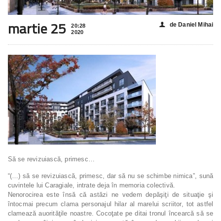
martie 25
de Daniel Mihai
👤
20:28
2020
Să se revizuiască, primesc…
“(…) să se revizuiască, primesc, dar să nu se schimbe nimica”, sună
cuvintele lui Caragiale, intrate deja în memoria colectivă.
Nenorocirea este însă că astăzi ne vedem depăşiţi de situaţie şi
întocmai precum clama personajul hilar al marelui scriitor, tot astfel
clamează auorităţile noastre. Cocoţate pe ditai tronul încearcă să se