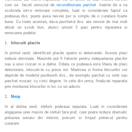
cum sa faceti serviciul de
reconditionare parchet
. Inainte de a va
scufunda intr-o renovare completa, luati in considerare faptul ca
podeaua dvs. poate avea nevoie pur si simplu de o curatare foarte
buna. Cu toate acestea, daca parchetul dvs. are nevoie de mai mult
decat un scrub bun, atunci urmati 3 pasi pentru repararea si
renovarea podelei.
Inlocuiti placile
In primul rand, identificati placile sparte si deteriorate. Aceste placi
trebuie eliminate. Masinile pot fi folosite pentru indepartarea placilor
sau a unui ciocan si a daltei. Odata ce podeaua este libera de placi
deteriorate, inlocuiti-le cu piese noi. Marimea si forma blocurilor vor
depinde de modelul pardoselii dvs., de exemplu parchet cu siret sau
parchet mozaic cu cinci degete. In cele din urma, finalizati reparatia
prin montarea blocurilor in loc cu un adeziv.
Nisip
In al doilea rand, slefuiti podeaua reparata. Luati in considerare
angajarea unei masini de slefuit fara praf, care poate reduce dramatic
poluarea aerului din interior, precum si timpul petrecut pentru
curatare.