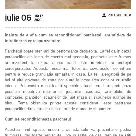
iulie 06
de CRIL DEV
👤
15:17
2021
Inainte de a afla cum sa reconditionati parchetul, amintiti-va de
intretinerea corespunzatoare
Parchetul poate oferi ani de performanta deosebita. La fel ca in cazul
pardoselilor din lemn de esenta mai generala, parchetul este frumos
si rezistent la uzura atunci cand este intretinut si protejat
corespunzator. Aceasta inseamna, folosirea covoraselor de intrare
pentru a reduce granulatia urmarita in casa. La fel, alergatorii de pe
hol si alte covoare de zona pot ajuta la protejarea zonelor cu trafic
intens. Pot exista consideratii speciale atunci cand se protejeaza
podelele impotriva copiilor si jucariilor acestora, animalelor de
companie, plantelor, scaunelor de luat masa si scaunelor rulante de
birou. Tema obisnuita printre aceste consideratii este pastrarea
pardoselilor din lemn de esenta tare de murdarie si sumbre.
Cum se reconditioneaza parchetul
Acestea fiind spuse, uneori circumstantele va prezinta o podea
frumoasa, dar foarte neplacuta. Intr-un astfel de caz, trebuie sa stiti