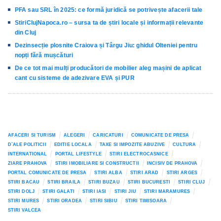
PFA sau SRL în 2025: ce formă juridică se potrivește afacerii tale
StiriClujNapoca.ro – sursa ta de știri locale și informații relevante
din Cluj
Dezinsecție plosnite Craiova și Târgu Jiu: ghidul Olteniei pentru
nopți fără mușcături
De ce tot mai mulți producători de mobilier aleg mașini de aplicat
cant cu sisteme de adezivare EVA și PUR
AFACERI SI TURISM
ALEGERI
CARICATURI
COMUNICATE DE PRESA
D`ALE POLITICII
EDITIE LOCALA
TAXE SI IMPOZITE ABUZIVE
CULTURA
INTERNATIONAL
PORTAL LIFESTYLE
STIRI ELECTROCASNICE
ZIARE PRAHOVA
STIRI IMOBILIARE SI CONSTRUCTII
INCISIV DE PRAHOVA
PORTAL COMUNICATE DE PRESA
STIRI ALBA
STIRI ARAD
STIRI ARGES
STIRI BACAU
STIRI BRAILA
STIRI BUZAU
STIRI BUCURESTI
STIRI CLUJ
STIRI DOLJ
STIRI GALATI
STIRI IASI
STIRI JIU
STIRI MARAMURES
STIRI MURES
STIRI ORADEA
STIRI SIBIU
STIRI TIMISOARA
STIRI VALCEA