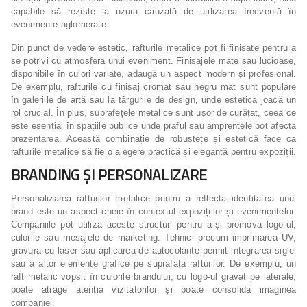
capabile să reziste la uzura cauzată de utilizarea frecventă în
evenimente aglomerate.
Din punct de vedere estetic, rafturile metalice pot fi finisate pentru a
se potrivi cu atmosfera unui eveniment. Finisajele mate sau lucioase,
disponibile în culori variate, adaugă un aspect modern și profesional.
De exemplu, rafturile cu finisaj cromat sau negru mat sunt populare
în galeriile de artă sau la târgurile de design, unde estetica joacă un
rol crucial. În plus, suprafețele metalice sunt ușor de curățat, ceea ce
este esențial în spațiile publice unde praful sau amprentele pot afecta
prezentarea. Această combinație de robustețe și estetică face ca
rafturile metalice să fie o alegere practică și elegantă pentru expoziții.
BRANDING ȘI PERSONALIZARE
Personalizarea rafturilor metalice pentru a reflecta identitatea unui
brand este un aspect cheie în contextul expozițiilor și evenimentelor.
Companiile pot utiliza aceste structuri pentru a-și promova logo-ul,
culorile sau mesajele de marketing. Tehnici precum imprimarea UV,
gravura cu laser sau aplicarea de autocolante permit integrarea siglei
sau a altor elemente grafice pe suprafața rafturilor. De exemplu, un
raft metalic vopsit în culorile brandului, cu logo-ul gravat pe laterale,
poate atrage atenția vizitatorilor și poate consolida imaginea
companiei.