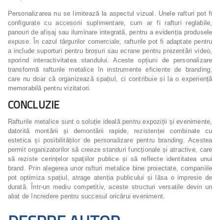
Personalizarea nu se limitează la aspectul vizual. Unele rafturi pot fi
configurate cu accesorii suplimentare, cum ar fi rafturi reglabile,
panouri de afișaj sau iluminare integrată, pentru a evidenția produsele
expuse. În cazul târgurilor comerciale, rafturile pot fi adaptate pentru
a include suporturi pentru broșuri sau ecrane pentru prezentări video,
sporind interactivitatea standului. Aceste opțiuni de personalizare
transformă rafturile metalice în instrumente eficiente de branding,
care nu doar că organizează spațiul, ci contribuie și la o experiență
memorabilă pentru vizitatori.
CONCLUZIE
Rafturile metalice sunt o soluție ideală pentru expoziții și evenimente,
datorită montării și demontării rapide, rezistenței combinate cu
estetica și posibilităților de personalizare pentru branding. Acestea
permit organizatorilor să creeze standuri funcționale și atractive, care
să reziste cerințelor spațiilor publice și să reflecte identitatea unui
brand. Prin alegerea unor rafturi metalice bine proiectate, companiile
pot optimiza spațiul, atrage atenția publicului și lăsa o impresie de
durată. Într-un mediu competitiv, aceste structuri versatile devin un
aliat de încredere pentru succesul oricărui eveniment.