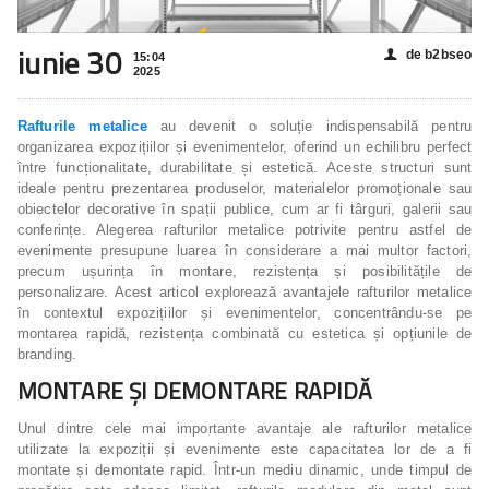
iunie 30
de b2bseo
👤
15:04
2025
Rafturile metalice
au devenit o soluție indispensabilă pentru
organizarea expozițiilor și evenimentelor, oferind un echilibru perfect
între funcționalitate, durabilitate și estetică. Aceste structuri sunt
ideale pentru prezentarea produselor, materialelor promoționale sau
obiectelor decorative în spații publice, cum ar fi târguri, galerii sau
conferințe. Alegerea rafturilor metalice potrivite pentru astfel de
evenimente presupune luarea în considerare a mai multor factori,
precum ușurința în montare, rezistența și posibilitățile de
personalizare. Acest articol explorează avantajele rafturilor metalice
în contextul expozițiilor și evenimentelor, concentrându-se pe
montarea rapidă, rezistența combinată cu estetica și opțiunile de
branding.
MONTARE ȘI DEMONTARE RAPIDĂ
Unul dintre cele mai importante avantaje ale rafturilor metalice
utilizate la expoziții și evenimente este capacitatea lor de a fi
montate și demontate rapid. Într-un mediu dinamic, unde timpul de