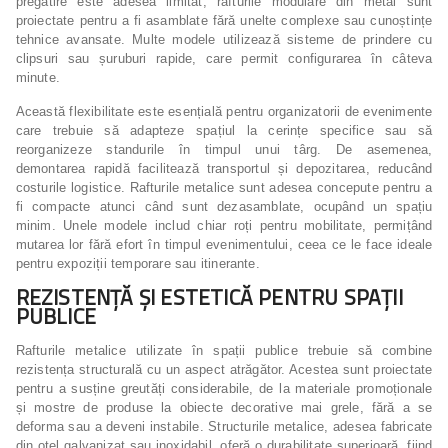
pregătire este adesea limitat, rafturile modulare din metal sunt
proiectate pentru a fi asamblate fără unelte complexe sau cunoștințe
tehnice avansate. Multe modele utilizează sisteme de prindere cu
clipsuri sau șuruburi rapide, care permit configurarea în câteva
minute.
Această flexibilitate este esențială pentru organizatorii de evenimente
care trebuie să adapteze spațiul la cerințe specifice sau să
reorganizeze standurile în timpul unui târg. De asemenea,
demontarea rapidă facilitează transportul și depozitarea, reducând
costurile logistice. Rafturile metalice sunt adesea concepute pentru a
fi compacte atunci când sunt dezasamblate, ocupând un spațiu
minim. Unele modele includ chiar roți pentru mobilitate, permițând
mutarea lor fără efort în timpul evenimentului, ceea ce le face ideale
pentru expoziții temporare sau itinerante.
REZISTENȚĂ ȘI ESTETICĂ PENTRU SPAȚII
PUBLICE
Rafturile metalice utilizate în spații publice trebuie să combine
rezistența structurală cu un aspect atrăgător. Acestea sunt proiectate
pentru a susține greutăți considerabile, de la materiale promoționale
și mostre de produse la obiecte decorative mai grele, fără a se
deforma sau a deveni instabile. Structurile metalice, adesea fabricate
din oțel galvanizat sau inoxidabil, oferă o durabilitate superioară, fiind