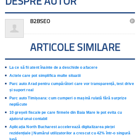
DESPRE AUTOR
B2BSEO

ARTICOLE SIMILARE
La ce să fii atent înainte de a deschide o afacere
Actele care pot simplifica multe situatii
Parc auto Arad pentru cumpărători care vor transparență, test drive
și suport real
Parc auto Timișoara: cum cumperi o mașină rulată fără surprize
neplăcute
10 greșeli fiscale pe care firmele din Baia Mare le pot evita cu
ajutorul unui contabil
Aplicația North Bucharest accelerează digitalizarea pieței
rezidențiale | Numărul utilizatorilor a crescut cu 42% într-o singură
lună