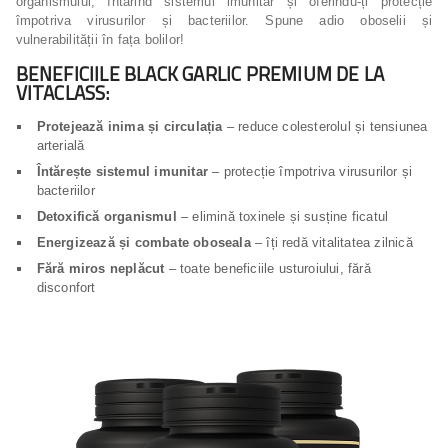
organismului, întărind sistemul imunitar și oferindu-ți protecție
împotriva virusurilor și bacteriilor. Spune adio oboselii și
vulnerabilității în fața bolilor!
BENEFICIILE BLACK GARLIC PREMIUM DE LA
VITACLASS:
Protejează inima și circulația
– reduce colesterolul și tensiunea
arterială
Întărește sistemul imunitar
– protecție împotriva virusurilor și
bacteriilor
Detoxifică organismul
– elimină toxinele și susține ficatul
Energizează și combate oboseala
– îți redă vitalitatea zilnică
Fără miros neplăcut
– toate beneficiile usturoiului, fără
disconfort