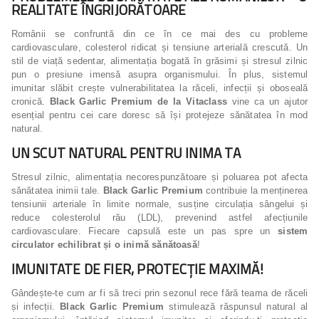
REALITATE ÎNGRIJORĂTOARE
Românii se confruntă din ce în ce mai des cu probleme
cardiovasculare, colesterol ridicat și tensiune arterială crescută. Un
stil de viață sedentar, alimentația bogată în grăsimi și stresul zilnic
pun o presiune imensă asupra organismului. În plus, sistemul
imunitar slăbit crește vulnerabilitatea la răceli, infecții și oboseală
cronică.
Black Garlic Premium de la Vitaclass
vine ca un ajutor
esențial pentru cei care doresc să își protejeze sănătatea în mod
natural.
UN SCUT NATURAL PENTRU INIMA TA
Stresul zilnic, alimentația necorespunzătoare și poluarea pot afecta
sănătatea inimii tale.
Black Garlic Premium
contribuie la menținerea
tensiunii arteriale în limite normale, susține circulația sângelui și
reduce colesterolul rău (LDL), prevenind astfel afecțiunile
cardiovasculare. Fiecare capsulă este un pas spre un
sistem
circulator echilibrat și o inimă sănătoasă
!
IMUNITATE DE FIER, PROTECȚIE MAXIMĂ!
Gândește-te cum ar fi să treci prin sezonul rece fără teama de răceli
și infecții.
Black Garlic Premium
stimulează răspunsul natural al