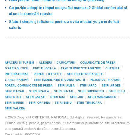
Ce poziție adopți în timpul ecografiei mamare? Ghidul confortului și
al unei examinări reușite
Sfaturi simple și eficiente pentru a evita efectul yo-yo în deficit
caloric
AFACERI SI TURISM
ALEGERI
CARICATURI
COMUNICATE DE PRESA
D`ALE POLITICII
EDITIE LOCALA
TAXE SI IMPOZITE ABUZIVE
CULTURA
INTERNATIONAL
PORTAL LIFESTYLE
STIRI ELECTROCASNICE
ZIARE PRAHOVA
STIRI IMOBILIARE SI CONSTRUCTII
INCISIV DE PRAHOVA
PORTAL COMUNICATE DE PRESA
STIRI ALBA
STIRI ARAD
STIRI ARGES
STIRI BACAU
STIRI BRAILA
STIRI BUZAU
STIRI BUCURESTI
STIRI CLUJ
STIRI DOLJ
STIRI GALATI
STIRI IASI
STIRI JIU
STIRI MARAMURES
STIRI MURES
STIRI ORADEA
STIRI SIBIU
STIRI TIMISOARA
STIRI VALCEA
© 2020 Copyright
CRITERIUL NATIONAL
. All Rights reserved. Răspunderea
juridică, civilă și penală, pentru conținutul materialelor publicate pe site-ul criteriul.ro
este purtată exclusiv de către autorul acestora.
Designed by ROCADIA