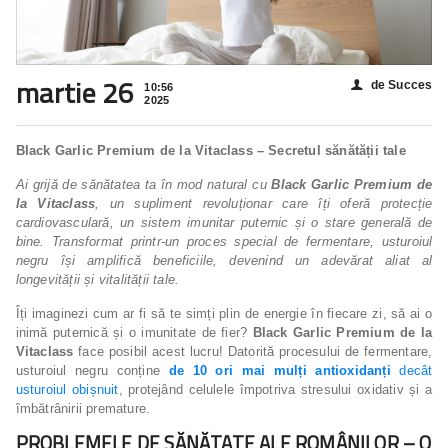
martie 26
de Succes
👤
10:56
2025
Black Garlic Premium de la Vitaclass – Secretul sănătății tale
Ai grijă de sănătatea ta în mod natural cu
Black Garlic Premium de
la Vitaclass
, un supliment revoluționar care îți oferă protecție
cardiovasculară, un sistem imunitar puternic și o stare generală de
bine. Transformat printr-un proces special de fermentare, usturoiul
negru își amplifică beneficiile, devenind un adevărat aliat al
longevității și vitalității tale.
Îți imaginezi cum ar fi să te simți plin de energie în fiecare zi, să ai o
inimă puternică și o imunitate de fier?
Black Garlic Premium de la
Vitaclass
face posibil acest lucru! Datorită procesului de fermentare,
usturoiul negru conține
de 10 ori mai mulți antioxidanți
decât
usturoiul obișnuit
, protejând celulele împotriva stresului oxidativ și a
îmbătrânirii premature.
PROBLEMELE DE SĂNĂTATE ALE ROMÂNILOR – O