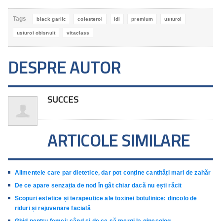
Tags
black garlic
colesterol
ldl
premium
usturoi
usturoi obisnuit
vitaclass
DESPRE AUTOR
SUCCES
ARTICOLE SIMILARE
Alimentele care par dietetice, dar pot conține cantități mari de zahăr
De ce apare senzația de nod în gât chiar dacă nu ești răcit
Scopuri estetice și terapeutice ale toxinei botulinice: dincolo de
riduri și rejuvenare facială
Ghid pentru femei: când și de ce să mergi la ginecolog