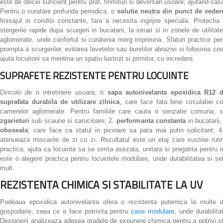
este de obicei suficient pentru praf, firimituri si deversari usoare, ajutand c
Pentru o curatare profunda periodica, o
solutie neutra din punct de veder
finisajul in conditii constante, fara a necesita ingrijire speciala. Protecti
stergerile rapide dupa scurgeri in bucatarii, la intrari si in zonele de utilita
aglomerate, unde confortul si curatenia merg impreuna. Sfaturi practice pen
prompta a scurgerilor, evitarea lavetelor sau buretilor abrazivi si folosirea cov
ajuta locuitorii sa mentina un spatiu lustruit si primitor, cu incredere.
SUPRAFETE REZISTENTE PENTRU LOCUINTE
Dincolo de o intretinere usoara, o
sapa autonivelanta epoxidica R12
suprafata durabila de utilizare zilnica
, care face fata bine circulatiei c
camerelor aglomerate. Pentru familiile care cauta o senzatie comuna, s
zgarieturi
sub scaune si carucioare; 2.
performanta constanta
in bucatarii,
oboseala
, care face ca statul in picioare sa para mai putin solicitant; 
atenueaza miscarile de zi cu zi. Rezultatul este un etaj care sustine rutin
practica, ajuta ca locuinta sa se simta asezata, unitara si pregatita pentru i
este o alegere practica pentru locuintele modulare, unde durabilitatea si s
mult.
REZISTENTA CHIMICA SI STABILITATE LA UV
Podeaua epoxidica autonivelanta ofera o rezistenta puternica la multe 
gospodarie, ceea ce o face potrivita pentru
case modulare
, unde durabilita
Designerii analizeaza adesea gradele de expunere chimica pentru a potrivi stra