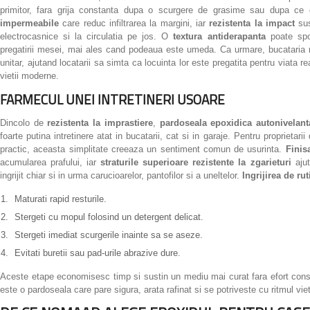
primitor, fara grija constanta dupa o scurgere de grasime sau dupa ce
impermeabile
care reduc infiltrarea la margini, iar
rezistenta la impact
sus
electrocasnice si la circulatia pe jos. O
textura antiderapanta
poate spor
pregatirii mesei, mai ales cand podeaua este umeda. Ca urmare, bucataria 
unitar, ajutand locatarii sa simta ca locuinta lor este pregatita pentru viata 
vietii moderne.
FARMECUL UNEI INTRETINERI USOARE
Dincolo de
rezistenta la imprastiere
,
pardoseala epoxidica autonivelant
foarte putina intretinere atat in bucatarii, cat si in garaje. Pentru proprietar
practic, aceasta simplitate creeaza un sentiment comun de usurinta.
Finis
acumularea prafului, iar
straturile superioare rezistente la zgarieturi
ajut
ingrijit chiar si in urma carucioarelor, pantofilor si a uneltelor.
Ingrijirea de r
Maturati rapid resturile.
Stergeti cu mopul folosind un detergent delicat.
Stergeti imediat scurgerile inainte sa se aseze.
Evitati buretii sau pad-urile abrazive dure.
Aceste etape economisesc timp si sustin un mediu mai curat fara efort consta
este o pardoseala care pare sigura, arata rafinat si se potriveste cu ritmul vieti