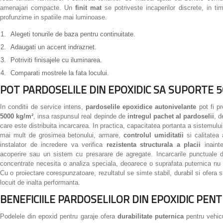
amenajari compacte. Un
finit mat
se potriveste incaperilor discrete, in ti
profunzime in spatiile mai luminoase.
Alegeti tonurile de baza pentru continuitate.
Adaugati un accent indraznet.
Potriviti finisajele cu iluminarea.
Comparati mostrele la fata locului.
POT PARDOSELILE DIN EPOXIDIC SA SUPORTE 5
In conditii de service intens,
pardoselile epoxidice autonivelante
pot fi pr
5000 kg/m²
, insa raspunsul real depinde de
intregul pachet al pardoselii
, 
care este distribuita incarcarea. In practica, capacitatea portanta a sistemulu
mai mult de grosimea betonului, armare,
controlul umiditatii
si calitatea 
instalator de incredere va verifica
rezistenta structurala a placii
inainte
acoperire sau un sistem cu presarare de agregate. Incarcarile punctuale d
concentrate necesita o analiza speciala, deoarece o suprafata puternica n
Cu o proiectare corespunzatoare, rezultatul se simte stabil, durabil si ofera s
locuit de inalta performanta.
BENEFICIILE PARDOSELILOR DIN EPOXIDIC PENT
Podelele din epoxid pentru garaje ofera
durabilitate puternica
pentru vehicul