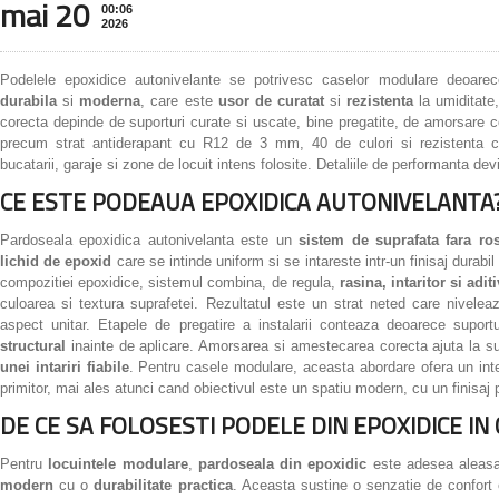
mai 20
00:06
2026
Podelele epoxidice autonivelante se potrivesc caselor modulare deoar
durabila
si
moderna
, care este
usor de curatat
si
rezistenta
la umiditate,
corecta depinde de suporturi curate si uscate, bine pregatite, de amorsare 
precum strat antiderapant cu R12 de 3 mm, 40 de culori si rezistenta c
bucatarii, garaje si zone de locuit intens folosite. Detaliile de performanta de
CE ESTE PODEAUA EPOXIDICA AUTONIVELANTA
Pardoseala epoxidica autonivelanta este un
sistem de suprafata fara ros
lichid de epoxid
care se intinde uniform si se intareste intr-un finisaj durabil
compozitiei epoxidice, sistemul combina, de regula,
rasina, intaritor si aditi
culoarea si textura suprafetei. Rezultatul este un strat neted care nivelea
aspect unitar. Etapele de pregatire a instalarii conteaza deoarece suport
structural
inainte de aplicare. Amorsarea si amestecarea corecta ajuta la s
unei intariri fiabile
. Pentru casele modulare, aceasta abordare ofera un interi
primitor, mai ales atunci cand obiectivul este un spatiu modern, cu un finisaj 
DE CE SA FOLOSESTI PODELE DIN EPOXIDICE I
Pentru
locuintele modulare
,
pardoseala din epoxidic
este adesea aleas
modern
cu o
durabilitate practica
. Aceasta sustine o senzatie de confort