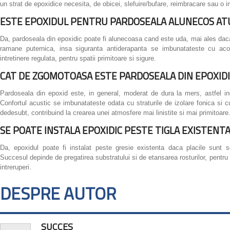
un strat de epoxidice necesita, de obicei, slefuire/bufare, reimbracare sau o i
ESTE EPOXIDUL PENTRU PARDOSEALA ALUNECOS ATU
Da, pardoseala din epoxidic poate fi alunecoasa cand este uda, mai ales daca ar
ramane puternica, insa siguranta antiderapanta se imbunatateste cu acoper
intretinere regulata, pentru spatii primitoare si sigure.
CAT DE ZGOMOTOASA ESTE PARDOSEALA DIN EPOXIDI
Pardoseala din epoxid este, in general, moderat de dura la mers, astfel inc
Confortul acustic se imbunatateste odata cu straturile de izolare fonica si cu 
dedesubt, contribuind la crearea unei atmosfere mai linistite si mai primitoare
SE POATE INSTALA EPOXIDIC PESTE TIGLA EXISTENTA
Da, epoxidul poate fi instalat peste gresie existenta daca placile sunt s
Succesul depinde de pregatirea substratului si de etansarea rosturilor, pentru a
intreruperi.
DESPRE AUTOR
SUCCES