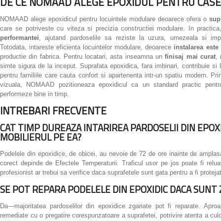
DE CE NOMAAD ALEGE EPOXIDUL PENTRU CAS
NOMAAD alege epoxidicul pentru locuintele modulare deoarece ofera o
sup
care se potriveste cu viteza si precizia constructiei modulare. In practic
performantei
, ajutand pardoselile sa reziste la uzura, umezeala si impac
Totodata, intareste eficienta locuintelor modulare, deoarece
instalarea este
productie din fabrica. Pentru locatari, asta inseamna un
finisaj mai curat
,
simte sigura de la inceput. Suprafata epoxidica, fara imbinari, contribuie si l
pentru familiile care cauta confort si apartenenta intr-un spatiu modern. Pr
vizuala, NOMAAD pozitioneaza epoxidicul ca un standard practic pentru
performeze bine in timp.
INTREBARI FRECVENTE
CAT TIMP DUREAZA INTARIREA PARDOSELII DIN EPOX
MOBILIERUL PE EA?
Podelele din epoxidice, de obicei, au nevoie de 72 de ore inainte de amplasar
corect depinde de Efectele Temperaturii. Traficul usor pe jos poate fi reluat
profesionist ar trebui sa verifice daca suprafetele sunt gata pentru a fi protejat
SE POT REPARA PODELELE DIN EPOXIDIC DACA SUNT 
Da—majoritatea pardoselilor din epoxidice zgariate pot fi reparate. Aproa
remediate cu o pregatire corespunzatoare a suprafetei, potrivire atenta a culo