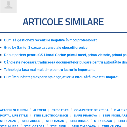
ARTICOLE SIMILARE
Cum să gestionezi recenziile negative în mod profesionist
Ghid by Sante: 3 cauze ascunse ale oboselii cronice
Debut perfect pentru CS Litoral Corbu: primul meci, prima victorie, primul 
Când este necesară traducerea documentelor bulgare pentru autoritățile di
Tehnologia lasa mai mult timp pentru lucrurile importante
Cum îmbunătățești experiența angajaților la birou fără investiții majore?
AFACERI SI TURISM
ALEGERI
CARICATURI
COMUNICATE DE PRESA
D`ALE PO
PORTAL LIFESTYLE
STIRI ELECTROCASNICE
ZIARE PRAHOVA
STIRI IMOBILIAR
STIRI ARAD
STIRI ARGES
STIRI BACAU
STIRI BRAILA
STIRI BUZAU
STIRI
STIRI MURES
STIRI ORADEA
STIRI SIBIU
STIRI TIMISOARA
STIRI VALCEA