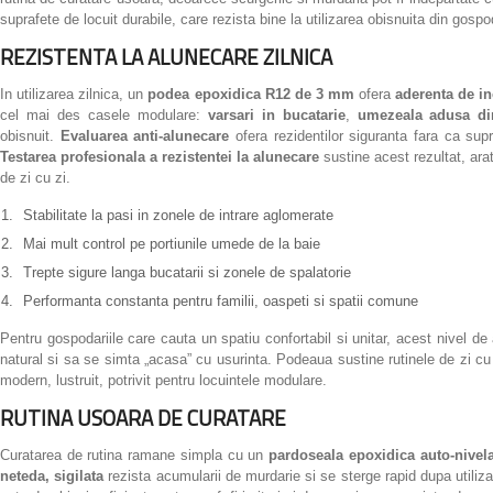
suprafete de locuit durabile, care rezista bine la utilizarea obisnuita din gospo
REZISTENTA LA ALUNECARE ZILNICA
In utilizarea zilnica, un
podea epoxidica R12 de 3 mm
ofera
aderenta de i
cel mai des casele modulare:
varsari in bucatarie
,
umezeala adusa din
obisnuit.
Evaluarea anti-alunecare
ofera rezidentilor siguranta fara ca sup
Testarea profesionala a rezistentei la alunecare
sustine acest rezultat, ara
de zi cu zi.
Stabilitate la pasi in zonele de intrare aglomerate
Mai mult control pe portiunile umede de la baie
Trepte sigure langa bucatarii si zonele de spalatorie
Performanta constanta pentru familii, oaspeti si spatii comune
Pentru gospodariile care cauta un spatiu confortabil si unitar, acest nivel d
natural si sa se simta „acasa” cu usurinta. Podeaua sustine rutinele de zi cu
modern, lustruit, potrivit pentru locuintele modulare.
RUTINA USOARA DE CURATARE
Curatarea de rutina ramane simpla cu un
pardoseala epoxidica auto-nive
neteda, sigilata
rezista acumularii de murdarie si se sterge rapid dupa utiliz