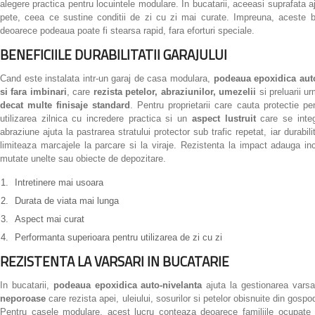
alegere practica pentru locuintele modulare. In bucatarii, aceeasi suprafata aj
pete, ceea ce sustine conditii de zi cu zi mai curate. Impreuna, aceste b
deoarece podeaua poate fi stearsa rapid, fara eforturi speciale.
BENEFICIILE DURABILITATII GARAJULUI
Cand este instalata intr-un garaj de casa modulara,
podeaua epoxidica aut
si fara imbinari
, care
rezista petelor, abraziunilor, umezelii
si preluarii ur
decat multe finisaje standard
. Pentru proprietarii care cauta protectie p
utilizarea zilnica cu incredere practica si un
aspect lustruit
care se integ
abraziune ajuta la pastrarea stratului protector sub trafic repetat, iar durabi
limiteaza marcajele la parcare si la viraje. Rezistenta la impact adauga i
mutate unelte sau obiecte de depozitare.
Intretinere mai usoara
Durata de viata mai lunga
Aspect mai curat
Performanta superioara pentru utilizarea de zi cu zi
REZISTENTA LA VARSARI IN BUCATARIE
In bucatarii,
podeaua epoxidica auto-nivelanta
ajuta la gestionarea varsar
neporoase
care rezista apei, uleiului, sosurilor si petelor obisnuite din gos
Pentru casele modulare, acest lucru conteaza deoarece familiile ocupate