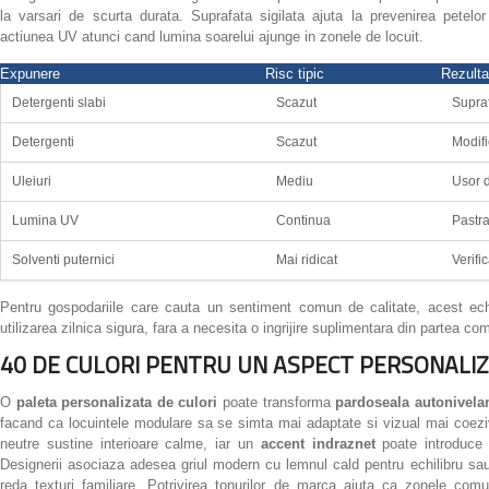
la varsari de scurta durata. Suprafata sigilata ajuta la prevenirea petel
actiunea UV atunci cand lumina soarelui ajunge in zonele de locuit.
Expunere
Risc tipic
Rezulta
Detergenti slabi
Scazut
Supraf
Detergenti
Scazut
Modifi
Uleiuri
Mediu
Usor d
Lumina UV
Continua
Pastra
Solventi puternici
Mai ridicat
Verific
Pentru gospodariile care cauta un sentiment comun de calitate, acest echil
utilizarea zilnica sigura, fara a necesita o ingrijire suplimentara din partea com
40 DE CULORI PENTRU UN ASPECT PERSONALI
O
paleta personalizata de culori
poate transforma
pardoseala autonivela
facand ca locuintele modulare sa se simta mai adaptate si vizual mai coez
neutre sustine interioare calme, iar un
accent indraznet
poate introduce i
Designerii asociaza adesea griul modern cu lemnul cald pentru echilibru sau
reda texturi familiare. Potrivirea tonurilor de marca ajuta ca zonele com