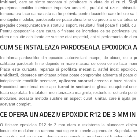
imbinari
, care se simte ordonata si primitoare in viata de zi cu zi.
Sigi
protejarea spatiilor interioare impotriva umezelii, prafului si uzurii obisnuit
temperatura face ca aceasta sa fie potrivita pentru locuintile care trebuie sa 
montajului modular, pardoseala se poate alinia bine cu precizia si calitatea 
pregatire corespunzatoare a stratului suport, rezultatul final poate fi stabil, cu
Pentru gospodariile care cauta o finisare de incredere ce se potriveste unu
ofera o solutie echilibrata ce sustine atat aspectul, cat si performanta de dura
CUM SE INSTALEAZA PARDOSEALA EPOXIDICA 
Instalarea pardoselilor din epoxidic autonivelant incepe, de obicei, cu o
p
calitatea pardoselii finite depinde in mare masura de ceea ce se face inaint
Placa este curatata, reparata si
profilata mecanic
, astfel incat epoxid
umiditatii
, deoarece umiditatea prinsa poate compromite aderenta si poate du
indeplineste conditiile necesare,
aplicarea amorsei
creeaza o baza stabila s
Epoxidicul amestecat este apoi
turnat in sectiuni
si ghidat cu ajutorul unor
toata suprafata. Instalatorii monitorizeaza marginile, rosturile si colturile pen
modulare, aceasta metoda sustine un aspect curat,
unitar
, care ii ajuta p
adevarat complet.
CE OFERA UN ADEZIV EPOXIDIC R12 DE 3 MM IN 
O finisare epoxidica R12 de 3 mm ofera o rezistenta la alunecare zilnica
locuintele modulare sa ramana mai sigure in zonele aglomerate. Suprafata ne
rutina de curatare usoara, deoarece scurgerile si murdaria pot fi indepartate c