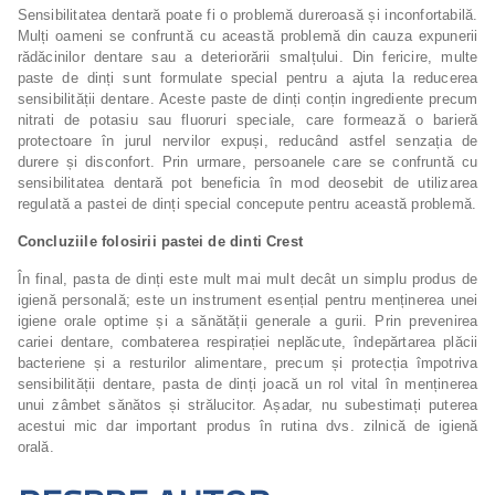
Sensibilitatea dentară poate fi o problemă dureroasă și inconfortabilă.
Mulți oameni se confruntă cu această problemă din cauza expunerii
rădăcinilor dentare sau a deteriorării smalțului. Din fericire, multe
paste de dinți sunt formulate special pentru a ajuta la reducerea
sensibilității dentare. Aceste paste de dinți conțin ingrediente precum
nitrati de potasiu sau fluoruri speciale, care formează o barieră
protectoare în jurul nervilor expuși, reducând astfel senzația de
durere și disconfort. Prin urmare, persoanele care se confruntă cu
sensibilitatea dentară pot beneficia în mod deosebit de utilizarea
regulată a pastei de dinți special concepute pentru această problemă.
Concluziile folosirii pastei de dinti Crest
În final, pasta de dinți este mult mai mult decât un simplu produs de
igienă personală; este un instrument esențial pentru menținerea unei
igiene orale optime și a sănătății generale a gurii. Prin prevenirea
cariei dentare, combaterea respirației neplăcute, îndepărtarea plăcii
bacteriene și a resturilor alimentare, precum și protecția împotriva
sensibilității dentare, pasta de dinți joacă un rol vital în menținerea
unui zâmbet sănătos și strălucitor. Așadar, nu subestimați puterea
acestui mic dar important produs în rutina dvs. zilnică de igienă
orală.