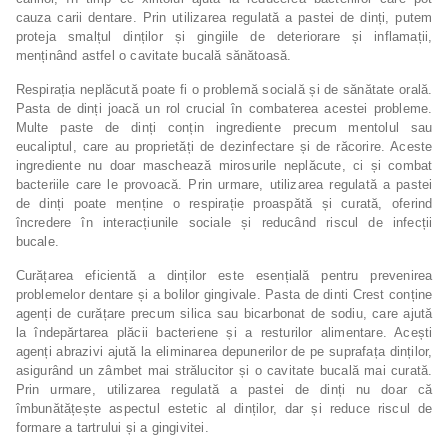
cauza carii dentare. Prin utilizarea regulată a pastei de dinți, putem
proteja smalțul dinților și gingiile de deteriorare și inflamații,
menținând astfel o cavitate bucală sănătoasă.
Respirația neplăcută poate fi o problemă socială și de sănătate orală.
Pasta de dinți joacă un rol crucial în combaterea acestei probleme.
Multe paste de dinți conțin ingrediente precum mentolul sau
eucaliptul, care au proprietăți de dezinfectare și de răcorire. Aceste
ingrediente nu doar maschează mirosurile neplăcute, ci și combat
bacteriile care le provoacă. Prin urmare, utilizarea regulată a pastei
de dinți poate menține o respirație proaspătă și curată, oferind
încredere în interacțiunile sociale și reducând riscul de infecții
bucale.
Curățarea eficientă a dinților este esențială pentru prevenirea
problemelor dentare și a bolilor gingivale. Pasta de dinti Crest conține
agenți de curățare precum silica sau bicarbonat de sodiu, care ajută
la îndepărtarea plăcii bacteriene și a resturilor alimentare. Acești
agenți abrazivi ajută la eliminarea depunerilor de pe suprafața dinților,
asigurând un zâmbet mai strălucitor și o cavitate bucală mai curată.
Prin urmare, utilizarea regulată a pastei de dinți nu doar că
îmbunătățește aspectul estetic al dinților, dar și reduce riscul de
formare a tartrului și a gingivitei.