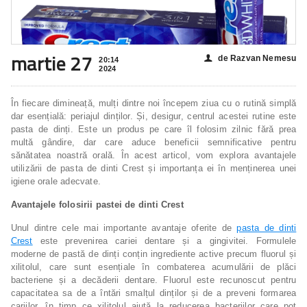
martie 27
de Razvan Nemesu
👤
20:14
2024
În fiecare dimineață, mulți dintre noi începem ziua cu o rutină simplă
dar esențială: periajul dinților. Și, desigur, centrul acestei rutine este
pasta de dinți. Este un produs pe care îl folosim zilnic fără prea
multă gândire, dar care aduce beneficii semnificative pentru
sănătatea noastră orală. În acest articol, vom explora avantajele
utilizării de pasta de dinti Crest și importanța ei în menținerea unei
igiene orale adecvate.
Avantajele folosirii pastei de dinti Crest
Unul dintre cele mai importante avantaje oferite de
pasta de dinti
Crest
este prevenirea cariei dentare și a gingivitei. Formulele
moderne de pastă de dinți conțin ingrediente active precum fluorul și
xilitolul, care sunt esențiale în combaterea acumulării de plăci
bacteriene și a decăderii dentare. Fluorul este recunoscut pentru
capacitatea sa de a întări smalțul dinților și de a preveni formarea
cariilor, în timp ce xilitolul ajută la reducerea bacteriilor care pot