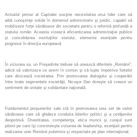
Actualul primar al Capitalei susţine necesitatea unui lider care să
aibă cunoştinţe solide în domeniul administrativ şi juridic, capabil să
mobilizeze forţe sănătoase din societate pentru o reformă profundă a
statului român. Aceasta vizează eficientizarea administraţiei publice
şi consolidarea instituţiilor statului, elemente esenţiale pentru
progresul în direcţia europeană.
În viziunea sa, un Preşedinte trebuie să unească diferitele „Românii”,
adică să valorizeze ce avem în comun şi să lupte împotriva forțelor
care divizează societatea. Prin promovarea dialogului şi cooperării
între toate segmentele societăţii, Nicuşor Dan doreşte să creeze un
sentiment de unitate şi solidaritate naţională.
Fundamentul propunerilor sale stă în promovarea unui set de valori
sănătoase care să ghideze conduita liderilor politici şi a cetăţenilor
deopotrivă. Onestitatea, competenţa, etica muncii şi curajul sunt
pilonii pe care îşi construieşte viziunea de leadership, esenţiali pentru
realizarea unei Românii puternice şi respectate pe plan internaţional.