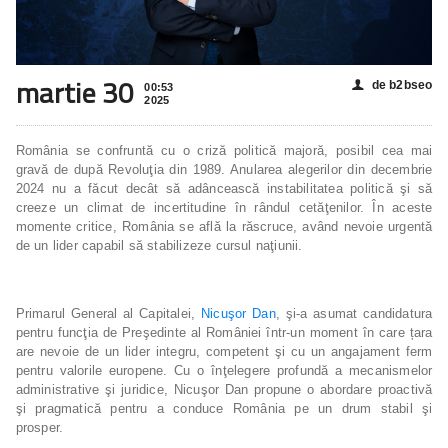
martie 30
de b2bseo
👤
00:53
2025
România se confruntă cu o criză politică majoră, posibil cea mai
gravă de după Revoluţia din 1989. Anularea alegerilor din decembrie
2024 nu a făcut decât să adâncească instabilitatea politică şi să
creeze un climat de incertitudine în rândul cetăţenilor. În aceste
momente critice, România se află la răscruce, având nevoie urgentă
de un lider capabil să stabilizeze cursul naţiunii.
Primarul General al Capitalei,
Nicuşor Dan
, şi-a asumat candidatura
pentru funcţia de Preşedinte al României într-un moment în care țara
are nevoie de un lider integru, competent şi cu un angajament ferm
pentru valorile europene. Cu o înţelegere profundă a mecanismelor
administrative şi juridice, Nicuşor Dan propune o abordare proactivă
şi pragmatică pentru a conduce România pe un drum stabil şi
prosper.