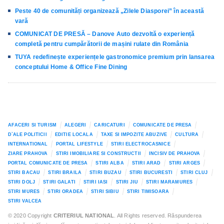
Peste 40 de comunități organizează „Zilele Diasporei” în această
vară
COMUNICAT DE PRESĂ – Danove Auto dezvoltă o experiență
completă pentru cumpărătorii de mașini rulate din România
TUYA redefinește experiențele gastronomice premium prin lansarea
conceptului Home & Office Fine Dining
AFACERI SI TURISM
ALEGERI
CARICATURI
COMUNICATE DE PRESA
D`ALE POLITICII
EDITIE LOCALA
TAXE SI IMPOZITE ABUZIVE
CULTURA
INTERNATIONAL
PORTAL LIFESTYLE
STIRI ELECTROCASNICE
ZIARE PRAHOVA
STIRI IMOBILIARE SI CONSTRUCTII
INCISIV DE PRAHOVA
PORTAL COMUNICATE DE PRESA
STIRI ALBA
STIRI ARAD
STIRI ARGES
STIRI BACAU
STIRI BRAILA
STIRI BUZAU
STIRI BUCURESTI
STIRI CLUJ
STIRI DOLJ
STIRI GALATI
STIRI IASI
STIRI JIU
STIRI MARAMURES
STIRI MURES
STIRI ORADEA
STIRI SIBIU
STIRI TIMISOARA
STIRI VALCEA
© 2020 Copyright
CRITERIUL NATIONAL
. All Rights reserved. Răspunderea