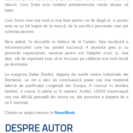
născut, Liviu Șotre este modelul antreprenorului român dispus să
lupte.
Liviu Sotre vrea mai mult și mai bine pentru cei de lângă el, și pentru
asta nu se dă înapoi de la muncă, de la sacrificii personale care pot
schimba destine.
Ne-a arătat, în discuțiile la fabrica de la Cataloi, fața nevăzută a
microeșecurilor care fac posibil succesul. A drumului greu și cu
provocări neprevăzute, necesar pentru a-ți îndeplini visul, și, mai
ales, cât de important este să te focusezi pe călătorie mai mult decât
pe destinație.
La marginea Deltei Dunării, departe de marile centre industriale ale
României, un om a ales să construiască poate cea mai modernă
fabrică de panificație congelată din Europa. A crescut în brutăria
familiei, a crezut în pâine și în oameni. Astăzi, LIDAS traversează
cea mai dificilă perioadă din istoria sa, dar povestea e departe de a
se fi terminat.
Citește un amplu interviu în
NewsWeek
.
DESPRE AUTOR