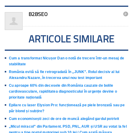
B2BSEO

ARTICOLE SIMILARE
Cum a transformat Nicușor Dan o notă de trecere într-un mesaj de
stabilitate
România evită să fie retrogradată în „JUNK”. Rolul decisiv al lui
Alexandru Nazare, în trecerea unui nou test important
Cu aproape 60% din decesele din România cauzate de bolile
cardiovasculare, rapiditatea diagnosticului în urgențe devine o
prioritate națională
Epilare cu laser Elysion Pro: funcționează pe piele bronzată sau pe
păr blond și subțire?
Cum economisești zeci de ore de muncă alegând gardul potrivit
„Micul miracol” din Parlament. PSD, PNL, AUR și USR au votat la fel
pentru a ține prețul motorinei sub 10 lei / Cum arată măsura