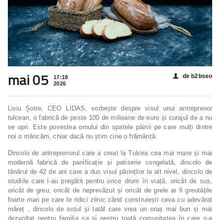
mai 05
de b2bseo
👤
17:18
2026
Liviu Șotre, CEO LIDAS, vorbește despre visul unui antreprenor
tulcean, o fabrică de peste 100 de milioane de euro și curajul de a nu
se opri. Este povestea omului din spatele pâinii pe care mulți dintre
noi o mâncăm, chiar dacă nu știm cine o frământă.
Dincolo de antreprenorul care a creat la Tulcea cea mai mare și mai
modernă fabrică de panificație și patiserie congelată, dincolo de
tânărul de 42 de ani care a dus visul părinților la alt nivel, dincolo de
studiile care l-au pregătit pentru orice drum în viață, oricât de sus,
oricât de greu, oricât de neprevăzut și oricât de grele ar fi greutățile
foarte mari pe care le ridici zilnic când construiești ceva cu adevărat
măreț , dincolo de soțul și tatăl care vrea un oraș mai bun și mai
dezvoltat pentru familia sa și pentru toată comunitatea în care s-a