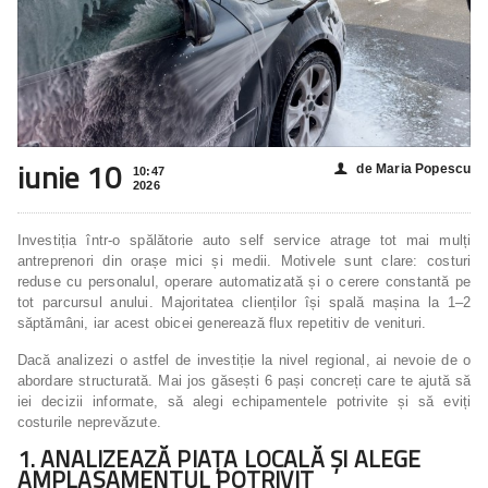
iunie 10
de Maria Popescu
👤
10:47
2026
Investiția într-o spălătorie auto self service atrage tot mai mulți
antreprenori din orașe mici și medii. Motivele sunt clare: costuri
reduse cu personalul, operare automatizată și o cerere constantă pe
tot parcursul anului. Majoritatea clienților își spală mașina la 1–2
săptămâni, iar acest obicei generează flux repetitiv de venituri.
Dacă analizezi o astfel de investiție la nivel regional, ai nevoie de o
abordare structurată. Mai jos găsești 6 pași concreți care te ajută să
iei decizii informate, să alegi echipamentele potrivite și să eviți
costurile neprevăzute.
1. ANALIZEAZĂ PIAȚA LOCALĂ ȘI ALEGE
AMPLASAMENTUL POTRIVIT