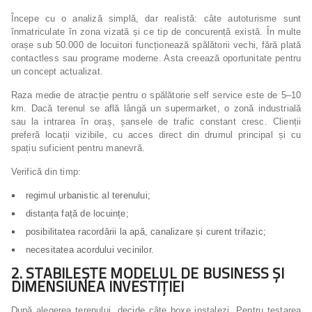
Începe cu o analiză simplă, dar realistă: câte autoturisme sunt
înmatriculate în zona vizată și ce tip de concurență există. În multe
orașe sub 50.000 de locuitori funcționează spălătorii vechi, fără plată
contactless sau programe moderne. Asta creează oportunitate pentru
un concept actualizat.
Raza medie de atracție pentru o spălătorie self service este de 5–10
km. Dacă terenul se află lângă un supermarket, o zonă industrială
sau la intrarea în oraș, șansele de trafic constant cresc. Clienții
preferă locații vizibile, cu acces direct din drumul principal și cu
spațiu suficient pentru manevră.
Verifică din timp:
regimul urbanistic al terenului;
distanța față de locuințe;
posibilitatea racordării la apă, canalizare și curent trifazic;
necesitatea acordului vecinilor.
2. STABILEȘTE MODELUL DE BUSINESS ȘI
DIMENSIUNEA INVESTIȚIEI
După alegerea terenului, decide câte boxe instalezi. Pentru testarea