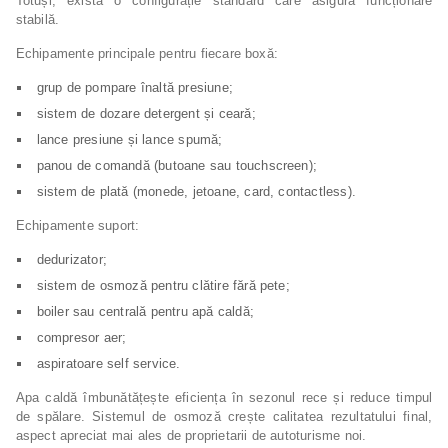
Totuși, există o configurație standard care asigură funcționare
stabilă.
Echipamente principale pentru fiecare boxă:
grup de pompare înaltă presiune;
sistem de dozare detergent și ceară;
lance presiune și lance spumă;
panou de comandă (butoane sau touchscreen);
sistem de plată (monede, jetoane, card, contactless).
Echipamente suport:
dedurizator;
sistem de osmoză pentru clătire fără pete;
boiler sau centrală pentru apă caldă;
compresor aer;
aspiratoare self service.
Apa caldă îmbunătățește eficiența în sezonul rece și reduce timpul
de spălare. Sistemul de osmoză crește calitatea rezultatului final,
aspect apreciat mai ales de proprietarii de autoturisme noi.