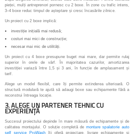
pieței, mulți antreprenori pornesc cu 2 boxe. În zone cu trafic intens,
3–4 boxe reduc timpul de așteptare și cresc încasările zilnice.
Un proiect cu 2 boxe implică:
investiție inițială mai redusă;
costuri mai mici de construcție;
necesar mai mic de utilități.
Un proiect cu 4 boxe presupune buget mai mare, dar permite rulaj
superior în orele de vârf. În majoritatea cazurilor, amortizarea
investiției variază între 1,5 și 3 ani, în funcție de amplasament și
tarif.
Alege un model flexibil, care îți permite extinderea ulterioară. O
structură modulară te ajută să adaugi boxe sau echipamente fără a
reconstrui întreaga locație.
3. ALEGE UN PARTENER TEHNIC CU
EXPERIENȚĂ
Succesul proiectului depinde în mare măsură de echipamente și de
calitatea montajului. O soluție completă de
montare spalatorie auto
self service ProWash
îți oferă proiectare, livrare echipamente și