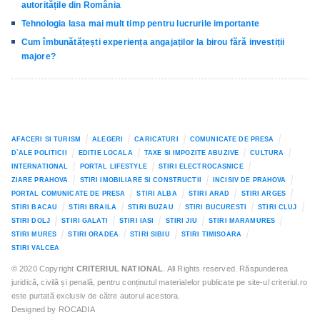
autoritățile din România
Tehnologia lasa mai mult timp pentru lucrurile importante
Cum îmbunătățești experiența angajaților la birou fără investiții
majore?
AFACERI SI TURISM
ALEGERI
CARICATURI
COMUNICATE DE PRESA
D`ALE POLITICII
EDITIE LOCALA
TAXE SI IMPOZITE ABUZIVE
CULTURA
INTERNATIONAL
PORTAL LIFESTYLE
STIRI ELECTROCASNICE
ZIARE PRAHOVA
STIRI IMOBILIARE SI CONSTRUCTII
INCISIV DE PRAHOVA
PORTAL COMUNICATE DE PRESA
STIRI ALBA
STIRI ARAD
STIRI ARGES
STIRI BACAU
STIRI BRAILA
STIRI BUZAU
STIRI BUCURESTI
STIRI CLUJ
STIRI DOLJ
STIRI GALATI
STIRI IASI
STIRI JIU
STIRI MARAMURES
STIRI MURES
STIRI ORADEA
STIRI SIBIU
STIRI TIMISOARA
STIRI VALCEA
© 2020 Copyright
CRITERIUL NATIONAL
. All Rights reserved. Răspunderea
juridică, civilă și penală, pentru conținutul materialelor publicate pe site-ul criteriul.ro
este purtată exclusiv de către autorul acestora.
Designed by ROCADIA