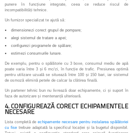
punere în funcțiune integrate, ceea ce reduce riscul de
incompatibilități tehnice.
Un furnizor specializat te ajută să:
dimensionezi corect grupul de pompare;
alegi sistemul de tratare a apei;
configurezi programele de spălare;
estimezi consumurile lunare.
De exemplu, pentru o spălătorie cu 3 boxe, consumul mediu de apă
poate varia între 3 și 6 mc/zi, în funcție de trafic. Presiunea optimă
pentru utilizare uzuală se situează între 100 și 150 bari, iar sistemul
de osmoză elimină petele de calcar la clătirea finală.
Un partener tehnic bun nu livrează doar echipamente, ci și suport în
faza de autorizare și mentenanță ulterioară.
4. CONFIGUREAZĂ CORECT ECHIPAMENTELE
NECESARE
Lista completă de
echipamente necesare pentru instalarea spălătoriei
cu fise
trebuie adaptată la specificul locației și la bugetul disponibil.