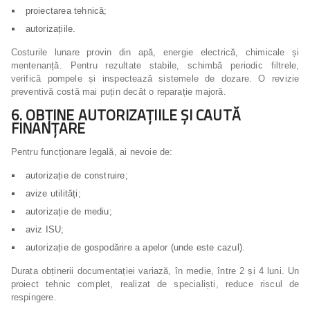
proiectarea tehnică;
autorizațiile.
Costurile lunare provin din apă, energie electrică, chimicale și
mentenanță. Pentru rezultate stabile, schimbă periodic filtrele,
verifică pompele și inspectează sistemele de dozare. O revizie
preventivă costă mai puțin decât o reparație majoră.
6. OBȚINE AUTORIZAȚIILE ȘI CAUTĂ
FINANȚARE
Pentru funcționare legală, ai nevoie de:
autorizație de construire;
avize utilități;
autorizație de mediu;
aviz ISU;
autorizație de gospodărire a apelor (unde este cazul).
Durata obținerii documentației variază, în medie, între 2 și 4 luni. Un
proiect tehnic complet, realizat de specialiști, reduce riscul de
respingere.