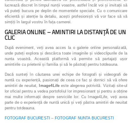
lucrează discret în timpul nunții voastre, astfel încât voi și invitații să
vă puteți bucura pe deplin de momentele speciale. Cu o comunicare
eficientă și atenție la detaliu, acești profesioniști vă vor face să vă
simțiți în largul vostru în fața camerei.
GALERIA ONLINE – AMINTIRI LA DISTANȚĂ DE UN
CLIC
După eveniment, veți avea acces la o galerie online personalizată,
unde puteți explora și descărca toate imaginile și videoclipurile de la
nunta voastră. Această platformă vă permite să partajați ușor
amintirile cu prietenii și familia și să le păstrați pentru totdeauna.
Dacă sunteți în căutarea unei echipe de fotografi și videografi de
nuntă cu experiență, pasionați de ceea ce fac și dornici să vă ofere
amintiri de neuitat,
Image4Life
este alegerea potrivită. Vizitați site-ul
lor oficial pentru a vedea portofoliul lor impresionant și pentru a obține
mai multe informații despre serviciile lor. Cu Image4Life, veți avea
parte de o experiență de nuntă unică și veți păstra amintiri de neuitat
pentru totdeauna.
FOTOGRAF BUCURESTI
–
FOTOGRAF NUNTA BUCURESTI