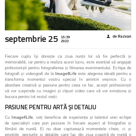
septembrie 25
de Razvan
👤
15:39
2023
Fiecare cuplu își dorește ca ziua nunții lor să fie perfectă și
memorabilă, iar pentru a realiza acest lucru, este esențial să angajați
profesioniști pentru fotografierea și filmarea evenimentului. Echipa de
fotografi și videografi de la
Image4Life
este alegerea ideală pentru a
transforma momentul vostru special în amintiri veșnice. Cu o
abordare creativă și pasiune pentru ceea ce fac, acești profesioniști
vă vor surprinde cu imagini și clipuri video care vă vor emoționa și
bucura pentru tot restul vieții.
PASIUNE PENTRU ARTĂ ȘI DETALIU
Cu
Image4Life
, veți beneficia de experiența și talentul unei echipe
de specialiști care pun pasiune în fiecare aspect al fotografiei și
filmării de nuntă. Ei nu doar capturează momentele cheie, ci și
emoțiile, gesturile și detaliile care fac din ziua voastră de nuntă o