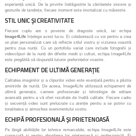
experiență unică. De la privirile îndrăgostite la zâmbetele sincere și
gesturile de tandrețe, fiecare moment este imortalizat cu măiestrie.
STIL UNIC ȘI CREATIVITATE
Fiecare cuplu are o poveste de dragoste unică, iar echipa
Image4Life
înțelege acest lucru. Ei colaborează cu voi pentru a crea
un plan personalizat care să reflecte stilul vostru și viziunea voastră
pentru ziua nunții. Cu un portofoliu variat care include fotografii și
videoclipuri de la nunți din diferite medii și culturi, echipa Image4Life
este pregătită să răspundă tuturor preferințelor voastre.
ECHIPAMENT DE ULTIMĂ GENERAȚIE
Calitatea imaginilor și a clipurilor video este esențială pentru a păstra
amintirile de nuntă. De aceea, Image4Life utilizează echipament de
ultimă generație, camere profesionale și tehnologie de editare
avansată pentru a vă oferi rezultate de înaltă calitate. Fiecare cadru
și secvență video sunt prelucrate cu atenție pentru a se potrivi cu
tonalitatea și atmosfera evenimentului vostru.
ECHIPĂ PROFESIONALĂ ȘI PRIETENOASĂ
Pe lângă abilitățile lor tehnice remarcabile, echipa Image4Life este
cunoscută și pentru abordarea lor prietenoasă și profesionistă. Ei