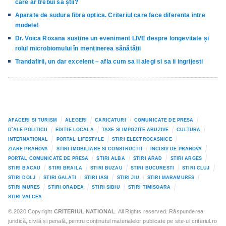
care ar trebui să știi?
Aparate de sudura fibra optica. Criteriul care face diferenta intre
modele!
Dr. Voica Roxana susține un eveniment LIVE despre longevitate și
rolul microbiomului în menținerea sănătății
Trandafirii, un dar excelent – afla cum sa ii alegi si sa ii ingrijesti
AFACERI SI TURISM
ALEGERI
CARICATURI
COMUNICATE DE PRESA
D`ALE POLITICII
EDITIE LOCALA
TAXE SI IMPOZITE ABUZIVE
CULTURA
INTERNATIONAL
PORTAL LIFESTYLE
STIRI ELECTROCASNICE
ZIARE PRAHOVA
STIRI IMOBILIARE SI CONSTRUCTII
INCISIV DE PRAHOVA
PORTAL COMUNICATE DE PRESA
STIRI ALBA
STIRI ARAD
STIRI ARGES
STIRI BACAU
STIRI BRAILA
STIRI BUZAU
STIRI BUCURESTI
STIRI CLUJ
STIRI DOLJ
STIRI GALATI
STIRI IASI
STIRI JIU
STIRI MARAMURES
STIRI MURES
STIRI ORADEA
STIRI SIBIU
STIRI TIMISOARA
STIRI VALCEA
© 2020 Copyright
CRITERIUL NATIONAL
. All Rights reserved. Răspunderea
juridică, civilă și penală, pentru conținutul materialelor publicate pe site-ul criteriul.ro