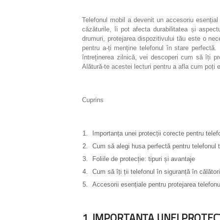
Telefonul mobil a devenit un accesoriu esențial î
căzăturile, îi pot afecta durabilitatea și aspec
drumuri, protejarea dispozitivului tău este o nece
pentru a-ți menține telefonul în stare perfectă. 
întreținerea zilnică, vei descoperi cum să îți pr
Alătură-te acestei lecturi pentru a afla cum poți
Cuprins
Importanța unei protecții corecte pentru telef
Cum să alegi husa perfectă pentru telefonul 
Foliile de protecție: tipuri și avantaje
Cum să îți ții telefonul în siguranță în călători
Accesorii esențiale pentru protejarea telefonu
1. IMPORTANȚA UNEI PROTE