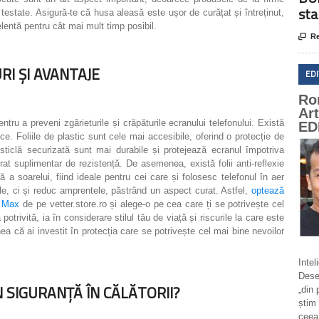
sta
testate. Asigură-te că husa aleasă este ușor de curățat și întreținut,
elentă pentru cât mai mult timp posibil.

Re
URI ȘI AVANTAJE
ED
Ro
Ar
ntru a preveni zgârieturile și crăpăturile ecranului telefonului. Există
ED
fice. Foliile de plastic sunt cele mai accesibile, oferind o protecție de
n sticlă securizată sunt mai durabile și protejează ecranul împotriva
trat suplimentar de rezistență. De asemenea, există folii anti-reflexie
ă a soarelui, fiind ideale pentru cei care și folosesc telefonul în aer
ile, ci și reduc amprentele, păstrând un aspect curat. Astfel,
optează
o Max
de pe vetter.store.ro și alege-o pe cea care ți se potrivește cel
potrivită, ia în considerare stilul tău de viață și riscurile la care este
ea că ai investit în protecția care se potrivește cel mai bine nevoilor
Intel
Deseo
ÎN SIGURANȚĂ ÎN CĂLĂTORII?
„din 
știm 
ceea