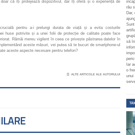
oar că îți protejează dispozitivul, dar îți oferă și o experiență de
incap
rău 
Dar,
ajung
Sunt
 crucială pentru a-i prelungi durata de viață și a evita costurile
artif
ei huse potrivite și a unei folii de protecție de calitate poate face
grupă
eriorat. Rămâi mereu vigilent în ceea ce privește păstrarea datelor în
să î
i. Implementând aceste măsuri, vei putea să te bucuri de smartphone-ul
infor
toate aceste aspecte necesare pentru telefon?
impo
peric
Iar a
o fr
📄
ALTE ARTICOLE ALE AUTORULUI
unui
serv
TAX
MILARE