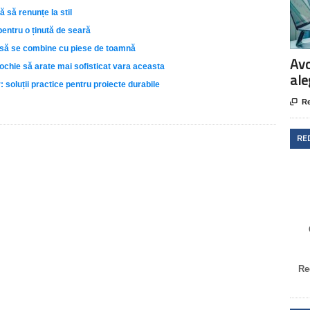
ă să renunțe la stil
pentru o ținută de seară
e să se combine cu piese de toamnă
Avo
rochie să arate mai sofisticat vara aceasta
ale
 soluții practice pentru proiecte durabile

Re
RE
Re