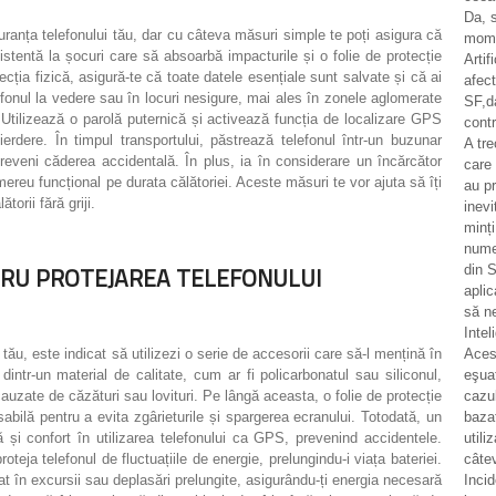
Da, 
uranța telefonului tău, dar cu câteva măsuri simple te poți asigura că
momen
istentă la șocuri care să absoarbă impacturile și o folie de protecție
Artif
cția fizică, asigură-te că toate datele esențiale sunt salvate și că ai
afec
lefonul la vedere sau în locuri nesigure, mai ales în zonele aglomerate
SF,d
 Utilizează o parolă puternică și activează funcția de localizare GPS
contr
erdere. În timpul transportului, păstrează telefonul într-un buzunar
A tr
preveni căderea accidentală. În plus, ia în considerare un încărcător
care 
ereu funcțional pe durata călătoriei. Aceste măsuri te vor ajuta să îți
au pr
torii fără griji.
inevi
minț
numer
NTRU PROTEJAREA TELEFONULUI
din S
aplic
să n
Intel
tău, este indicat să utilizezi o serie de accesorii care să-l mențină în
Aces
dintr-un material de calitate, cum ar fi policarbonatul sau siliconul,
eşua
auzate de căzături sau lovituri. Pe lângă aceasta, o folie de protecție
cazul
abilă pentru a evita zgârieturile și spargerea ecranului. Totodată, un
bazat
ă și confort în utilizarea telefonului ca GPS, prevenind accidentele.
utili
proteja telefonul de fluctuațiile de energie, prelungindu-i viața bateriei.
câtev
t în excursii sau deplasări prelungite, asigurându-ți energia necesară
Incid