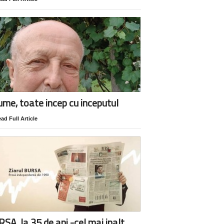
lume, toate incep cu inceputul
ad Full Article
SA, la 35 de ani -cel mai inalt