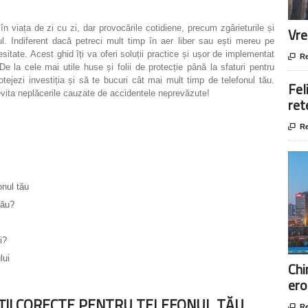
n viața de zi cu zi, dar provocările cotidiene, precum zgârieturile și
Vre
tul. Indiferent dacă petreci mult timp în aer liber sau ești mereu pe
sitate. Acest ghid îți va oferi soluții practice și ușor de implementat

Re
De la cele mai utile huse și folii de protecție până la sfaturi pentru
otejezi investiția și să te bucuri cât mai mult timp de telefonul tău.
Fel
 evita neplăcerile cauzate de accidentele neprevăzute!
ret

Re
onul tău
tău?
i?
lui
Chi
ero
CȚII CORECTE PENTRU TELEFONUL TĂU

Re