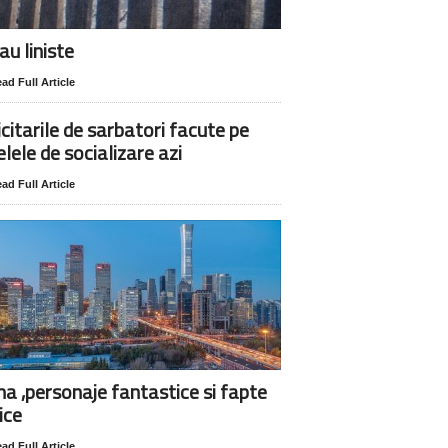
au liniste
ad Full Article
icitarile de sarbatori facute pe
elele de socializare azi
ad Full Article
na ,personaje fantastice si fapte
ice
ad Full Article