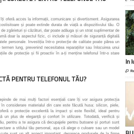
 îți oferă acces la informații, comunicare și divertisment. Asigurarea
ostisitoare și poate extinde durata de viață a dispozitivului tău. O
de zgârieturi și căzături, dar poate adăuga și un strat suplimentar de
zumă doar la aspectul fizic, ci include și măsuri de siguranță digitală
atele personale. Investiția într-o protecție de calitate poate părea un
e termen lung, prevenind necesitatea reparațiilor sau înlocuirea unui
țiile de protecție și fii proactiv în a-ți menține telefonul într-o stare
In 

Re
FECTĂ PENTRU TELEFONUL TĂU?
pinde de mai mulți factori esențiali care îți vor asigura protecția
 în considerare materialul din care este făcută husa: silicon, piele,
oferă o protecție excelentă la impact și este flexibil, ideal pentru
ă un plus de eleganță și confort în utilizare. Totodată, verifică și
tău, pentru a te asigura că decupajele pentru butoane și porturi sunt
lectare a stilului tău personal, așa că alege o culoare sau un model
BUR
oscute sunt un alt aspect important, deoarece produsele de la firme