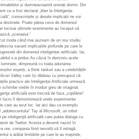
stimabilelor și dumneavoastră onorați domni. Din
t ce a fost declarat „liber la Inteligența
icială”, consecințele și desele implicații ne vor
ta destinele. Poate părea ceva de domeniul
ar tocmai ultimele evenimente au început să
azică „scenariul.”
ecut moda când mai auzeam de un nou studiu
descria savant implicațiile profunde pe care le
ogresele din domeniul inteligenței artificiale. Iar,
tabilul s-a pridus.Au căzut în derizoriu acele
i luminate, dimpreună cu toata adunarea
oșilor experți, a think tankuri sau a celebritățilir
ilicon Valley care își dădeau cu presupsul că
ațiile practice ale Inteligenței Artificiale urmează
e schimbe viețile în moduri greu de imaginat.
igenţa artificială este trecută de faza „copilăriei”.
t lucru îl demonstrează unele experimente
te care au avut loc. Iar aici dau ca exemplu
 „adolescentului” Tay al Microsoft, un robot
 pe inteligenţă artificială care putea dialoga cu
zatorii de Twitter. Acesta a devenit nazist în
a ore, compania fiind nevoită să îl retragă.
entul a arătat limitările pe care le au maşinile,