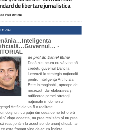
ndard de libertare jurnalistica
ad Full Article
ITORIAL
mânia…Inteligența
tificială…Guvernul… -
ITORIAL
de prof.dr. Daniel Mihai
Dacă nici acum nu vă vine să
credeți, guvernul Dăncilă
lucrează la strategia națională
pentru Inteligența Artificială.
Este inimaginabil, aproape de
necrezut, dar elaborarea și
ratificarea primei strategii
naţionale în domeniul
igenţei Artificiale va fi o realitate.
ri,obișnuiți cu puțin din ceea ce ne tot oferă
plin” viața aceasta, nu prea realizăm și nu prea
să reacţionăm la acest soi de anunț oficial. Iar
 ce este frapant vine de-acum înainte.