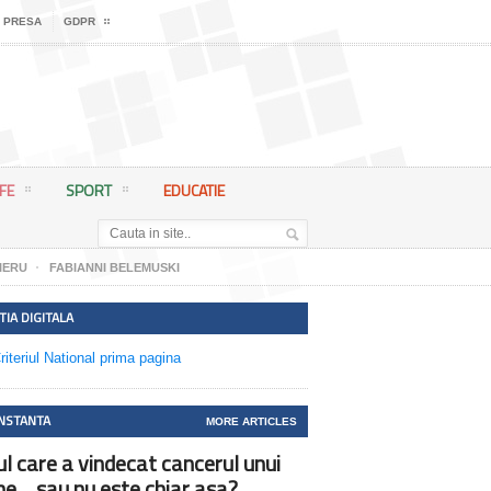
 PRESA
GDPR
IFE
SPORT
EDUCATIE
IERU
FABIANNI BELEMUSKI
TIA DIGITALA
NSTANTA
MORE ARTICLES
ul care a vindecat cancerul unui
ne… sau nu este chiar asa?