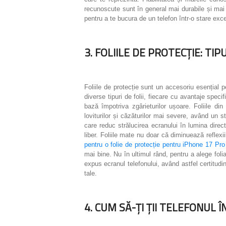
recunoscute sunt în general mai durabile și mai 
pentru a te bucura de un telefon într-o stare exc
3. FOLIILE DE PROTECȚIE: TIP
Foliile de protecție sunt un accesoriu esențial pe
diverse tipuri de folii, fiecare cu avantaje speci
bază împotriva zgârieturilor ușoare. Foliile di
loviturilor și căzăturilor mai severe, având un s
care reduc strălucirea ecranului în lumina direct
liber. Foliile mate nu doar că diminuează reflexi
pentru o folie de protecție pentru iPhone 17 Pr
mai bine. Nu în ultimul rând, pentru a alege folia 
expus ecranul telefonului, având astfel certitudin
tale.
4. CUM SĂ-ȚI ȚII TELEFONUL 