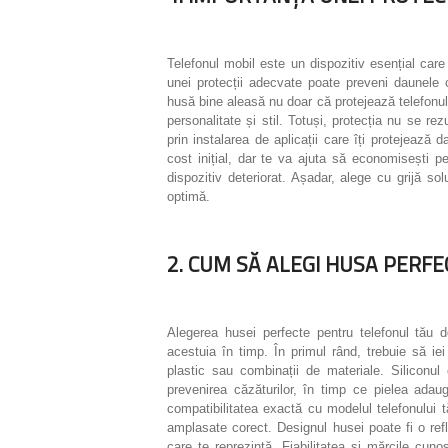
Telefonul mobil este un dispozitiv esențial care
unei protecții adecvate poate preveni daunele c
husă bine aleasă nu doar că protejează telefonul 
personalitate și stil. Totuși, protecția nu se re
prin instalarea de aplicații care îți protejează d
cost inițial, dar te va ajuta să economisești p
dispozitiv deteriorat. Așadar, alege cu grijă solu
optimă.
2. CUM SĂ ALEGI HUSA PER
Alegerea husei perfecte pentru telefonul tău de
acestuia în timp. În primul rând, trebuie să iei
plastic sau combinații de materiale. Siliconul 
prevenirea căzăturilor, în timp ce pielea adaug
compatibilitatea exactă cu modelul telefonului 
amplasate corect. Designul husei poate fi o ref
care te reprezintă. Fiabilitatea și mărcile cun