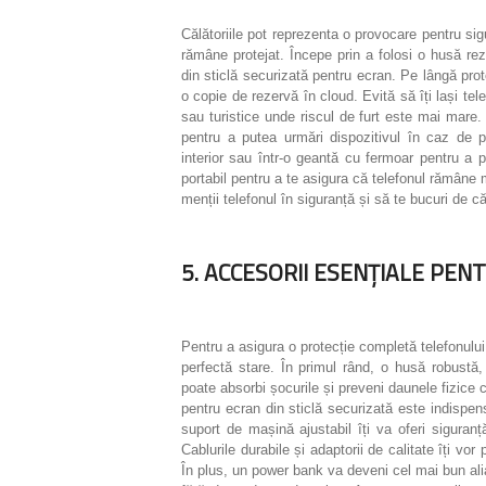
Călătoriile pot reprezenta o provocare pentru sig
rămâne protejat. Începe prin a folosi o husă rez
din sticlă securizată pentru ecran. Pe lângă prote
o copie de rezervă în cloud. Evită să îți lași te
sau turistice unde riscul de furt este mai mare.
pentru a putea urmări dispozitivul în caz de pi
interior sau într-o geantă cu fermoar pentru a 
portabil pentru a te asigura că telefonul rămâne m
menții telefonul în siguranță și să te bucuri de călă
5. ACCESORII ESENȚIALE PE
Pentru a asigura o protecție completă telefonului 
perfectă stare. În primul rând, o husă robustă, 
poate absorbi șocurile și preveni daunele fizice c
pentru ecran din sticlă securizată este indispens
suport de mașină ajustabil îți va oferi siguranț
Cablurile durabile și adaptorii de calitate îți vor 
În plus, un power bank va deveni cel mai bun alia