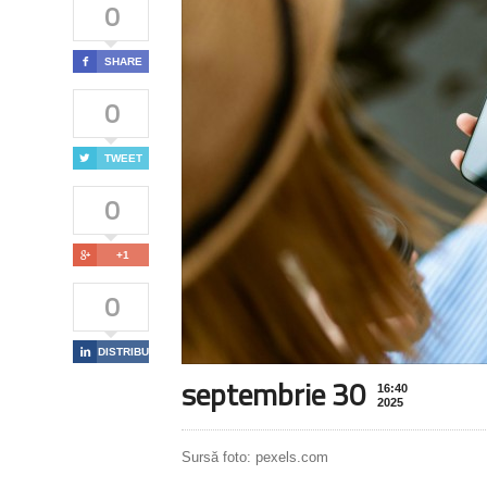
0

SHARE
0

TWEET
0

+1
0

DISTRIBUIE
septembrie 30
16:40
2025
Sursă foto: pexels.com