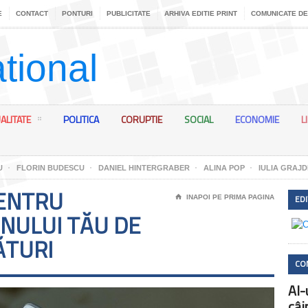
E
CONTACT
PONTURI
PUBLICITATE
ARHIVA EDITIE PRINT
COMUNICATE DE
ALITATE
POLITICA
CORUPTIE
SOCIAL
ECONOMIE
L
U
FLORIN BUDESCU
DANIEL HINTERGRABER
ALINA POP
IULIA GRAJD
ENTRU
EDI
⌂
INAPOI PE PRIMA PAGINA
NULUI TĂU DE
ĂTURI
CO
AI-
câi