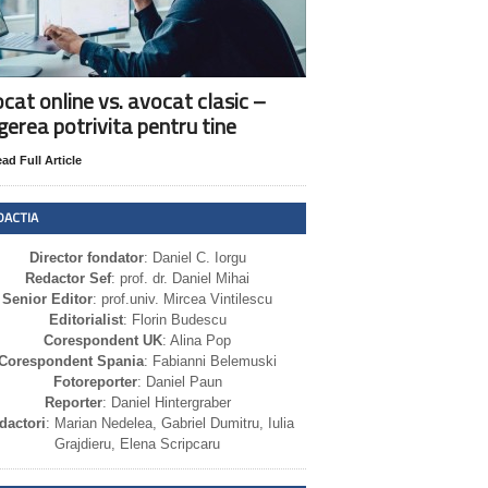
cat online vs. avocat clasic –
gerea potrivita pentru tine
ad Full Article
DACTIA
Director fondator
: Daniel C. Iorgu
Redactor Sef
: prof. dr. Daniel Mihai
Senior Editor
: prof.univ. Mircea Vintilescu
Editorialist
: Florin Budescu
Corespondent UK
: Alina Pop
Corespondent Spania
: Fabianni Belemuski
Fotoreporter
: Daniel Paun
Reporter
: Daniel Hintergraber
dactori
: Marian Nedelea, Gabriel Dumitru, Iulia
Grajdieru, Elena Scripcaru