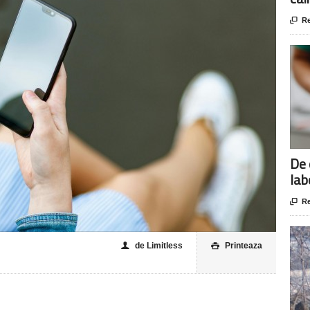

Re
De 
lab

Re
de Limitless
Printeaza
👤
