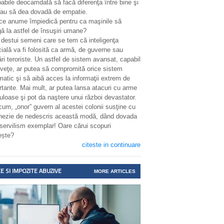
abile deocamdată să facă diferenţa între bine şi
sau să dea dovadă de empatie.
 ce anume împiedică pentru ca maşinile să
ă la astfel de însuşiri umane?
 destui semeni care se tem că inteligenţa
icială va fi folosită ca armă, de guverne sau
ri teroriste. Un astfel de sistem avansat, capabil
nveţe, ar putea să compromită orice sistem
matic şi să aibă acces la informaţii extrem de
rtante. Mai mult, ar putea lansa atacuri cu arme
uloase şi pot da naştere unui război devastator.
cum, „onor” guvern al acestei colonii susţine cu
enezie de nedescris această modă, dând dovada
 servilism exemplar! Oare cărui scopuri
ește?
citeste in continuare
E SI IMPOZITE ABUZIVE
MORE ARTICLES