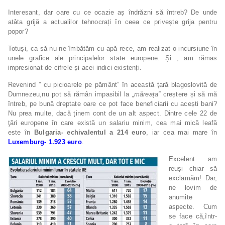
Interesant, dar oare cu ce ocazie aș îndrăzni să întreb? De unde
atâta grijă a actualilor tehnocrați în ceea ce privește grija pentru
popor?
Totuși, ca să nu ne îmbătăm cu apă rece, am realizat o incursiune în
unele grafice ale principalelor state europene. Și , am rămas
impresionat de cifrele și acei indici existenți.
Revenind ” cu picioarele pe pământ” în această țară blagoslovită de
Dumnezeu,nu pot să rămân impasibil la
„măreața”
creștere și să mă
întreb, pe bună dreptate oare ce pot face beneficiarii cu acești bani?
Nu prea multe, dacă ținem cont de un alt aspect. Dintre cele 22 de
ţări europene în care există un salariu minim, cea mai mică leafă
este în
Bulgaria- echivalentul a 214 euro
, iar cea mai mare în
Luxemburg- 1.923 euro
.
Excelent am
reuși chiar să
exclamăm! Dar,
ne lovim de
anumite
aspecte. Cum
se face că,într-