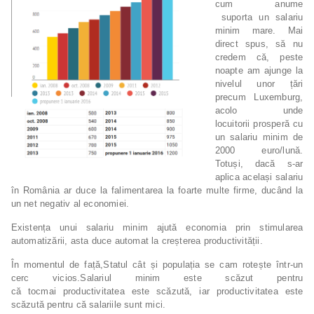
cum anume
suporta un salariu
minim mare. Mai
direct spus, să nu
credem că, peste
noapte am ajunge la
nivelul unor țări
precum Luxemburg,
acolo unde
locuitorii prosperă cu
un salariu minim de
2000 euro/lună.
Totuși, dacă s-ar
aplica același salariu
în România ar duce la falimentarea la foarte multe firme, ducând la
un net negativ al economiei.
Existența unui salariu minim ajută economia prin stimularea
automatizării, asta duce automat la creșterea productivității.
În momentul de față,Statul cât și populația se cam rotește într-un
cerc vicios.
Salariul minim este scăzut pentru
că
tocmai productivitatea este scăzută, iar productivitatea este
scăzută pentru că salariile sunt mici.