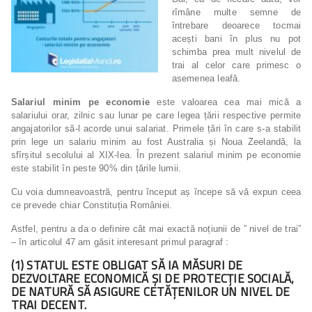
rîmâne multe semne de
întrebare deoarece tocmai
acești bani în plus nu pot
schimba prea mult nivelul de
trai al celor care primesc o
asemenea leafă.
Salariul minim pe economie
este valoarea cea mai mică a
salariului orar, zilnic sau lunar pe care legea țării respective permite
angajatorilor să-l acorde unui salariat. Primele țări în care s-a stabilit
prin lege un salariu minim au fost Australia și Noua Zeelandă, la
sfîrșitul secolului al XIX-lea. În prezent salariul minim pe economie
este stabilit în peste 90% din țările lumii.
Cu voia dumneavoastră, pentru început aș începe să vă expun ceea
ce prevede chiar Constituția României.
Astfel, pentru a da o definire cât mai exactă noțiunii de ” nivel de trai”
– în articolul 47 am găsit interesant primul paragraf :
(1) STATUL ESTE OBLIGAT SĂ IA MĂSURI DE
DEZVOLTARE ECONOMICĂ ŞI DE PROTECŢIE SOCIALĂ,
DE NATURĂ SĂ ASIGURE CETĂŢENILOR UN NIVEL DE
TRAI DECENT.