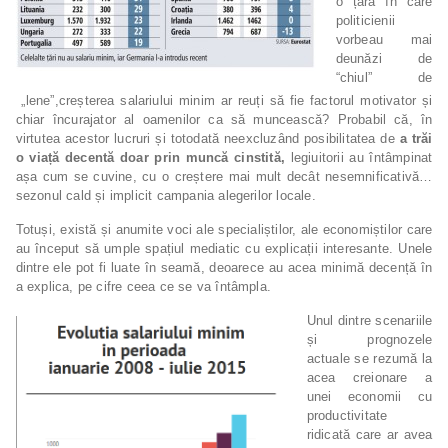
o țară în care
politicienii
vorbeau mai
deunăzi de
“chiul” de
„lene”,creșterea salariului minim ar reuți să fie factorul motivator și
chiar încurajator al oamenilor ca să muncească? Probabil că, în
virtutea acestor lucruri și totodată neexcluzând posibilitatea de
a trăi
o viață decentă doar prin muncă cinstită,
legiuitorii au întâmpinat
așa cum se cuvine, cu o creștere mai mult decât nesemnificativă…
sezonul cald și implicit campania alegerilor locale.
Totuși, există și anumite voci ale specialiștilor, ale economiștilor care
au început să umple spațiul mediatic cu explicații interesante. Unele
dintre ele pot fi luate în seamă, deoarece au acea minimă decență în
a explica, pe cifre ceea ce se va întâmpla.
Unul dintre scenariile
și prognozele
actuale se rezumă la
acea creionare a
unei economii cu
productivitate
ridicată care ar avea