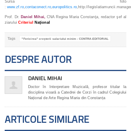
Sursa foto
:
www.zf.ro
,
contaconect.ro
,
europolitics.ro
,http://legislatiamuncii.manage
Prof. Dr.
Daniel Mihai,
CNA Regina Maria Constanţa, redactor şef al
ziarului
Criteriul
Naţional
Tags
"Fericirea" creșterii salariului minim - CONTRA-EDITORIAL
DESPRE AUTOR
DANIEL MIHAI
Doctor în Interpretare Muzicală, profesor titular la
disciplina vioară a Catedrei de Corzi în cadrul Colegiului
Național de Arte Regina Maria din Constanța
ARTICOLE SIMILARE