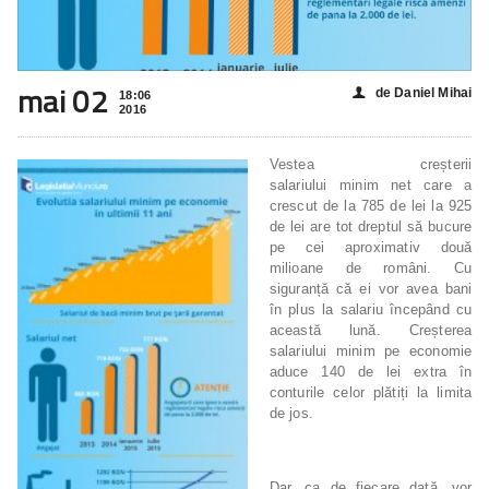
mai 02
de Daniel Mihai
👤
18:06
2016
Vestea creșterii
salariului
minim net care
a
crescut de la 785 de lei la 925
de lei are tot dreptul să bucure
pe cei aproximativ două
milioane de români. Cu
siguranță că ei
vor avea bani
în plus la salariu începând cu
această lună. Creșterea
salariului minim pe economie
aduce 140 de lei extra în
conturile celor plătiți la limita
de jos.
Dar, ca de fiecare dată, vor