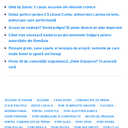
Ghid by Sante: 3 cauze ascunse ale oboselii cronice
Debut perfect pentru CS Litoral Corbu: primul meci, prima victorie,
primul pas spre performanță
Acuzat pe nedrept? Testul poligraf îţi poate deveni un aliat important
Când este necesară traducerea documentelor bulgare pentru
autoritățile din România
Picioare grele, vase sparte și senzația de arsură: semnele pe care
multe femei le ignoră ani întregi
Peste 40 de comunități organizează „Zilele Diasporei” în această
vară
AFACERI SI TURISM
ALEGERI
CARICATURI
COMUNICATE DE PRESA
D`ALE POLITICII
EDITIE LOCALA
TAXE SI IMPOZITE ABUZIVE
CULTURA
INTERNATIONAL
PORTAL LIFESTYLE
STIRI ELECTROCASNICE
ZIARE PRAHOVA
STIRI IMOBILIARE SI CONSTRUCTII
INCISIV DE PRAHOVA
PORTAL COMUNICATE DE PRESA
STIRI ALBA
STIRI ARAD
STIRI ARGES
STIRI BACAU
STIRI BRAILA
STIRI BUZAU
STIRI BUCURESTI
STIRI CLUJ