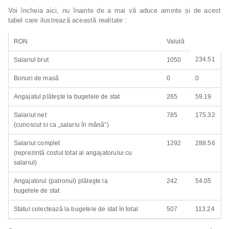
Voi încheia aici, nu înainte de a mai vă aduce aminte și de acest
tabel care ilustrează această realitate :
RON
Valută
234.51
Salariul brut
1050
Bonuri de masă
0
0
Angajatul plăteşte la bugetele de stat
265
59.19
Salariul net
785
175.32
(cunoscut si ca „salariu în mână”)
Salariul complet
1292
288.56
(reprezintă costul total al angajatorului cu
salariul)
Angajatorul (patronul) plăteşte la
242
54.05
bugetele de stat
Statul colectează la bugetele de stat în total
507
113.24