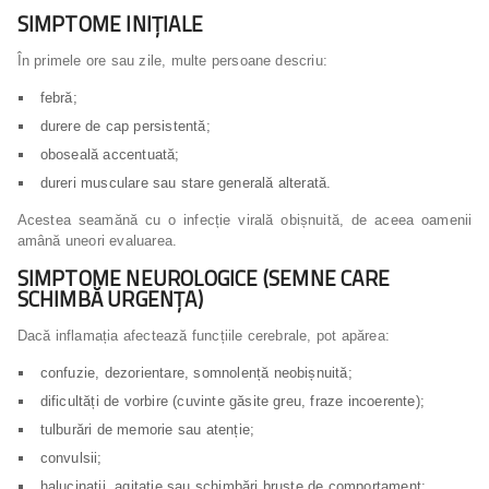
SIMPTOME INIȚIALE
În primele ore sau zile, multe persoane descriu:
febră;
durere de cap persistentă;
oboseală accentuată;
dureri musculare sau stare generală alterată.
Acestea seamănă cu o infecție virală obișnuită, de aceea oamenii
amână uneori evaluarea.
SIMPTOME NEUROLOGICE (SEMNE CARE
SCHIMBĂ URGENȚA)
Dacă inflamația afectează funcțiile cerebrale, pot apărea:
confuzie, dezorientare, somnolență neobișnuită;
dificultăți de vorbire (cuvinte găsite greu, fraze incoerente);
tulburări de memorie sau atenție;
convulsii;
halucinații, agitație sau schimbări bruște de comportament;