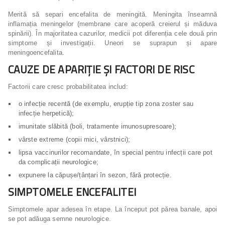
Merită să separi encefalita de meningită. Meningita înseamnă
inflamația meningelor (membrane care acoperă creierul și măduva
spinării). În majoritatea cazurilor, medicii pot diferenția cele două prin
simptome și investigații. Uneori se suprapun și apare
meningoencefalita.
CAUZE DE APARIȚIE ȘI FACTORI DE RISC
Factorii care cresc probabilitatea includ:
o infecție recentă (de exemplu, erupție tip zona zoster sau
infecție herpetică);
imunitate slăbită (boli, tratamente imunosupresoare);
vârste extreme (copii mici, vârstnici);
lipsa vaccinurilor recomandate, în special pentru infecții care pot
da complicații neurologice;
expunere la căpușe/țânțari în sezon, fără protecție.
SIMPTOMELE ENCEFALITEI
Simptomele apar adesea în etape. La început pot părea banale, apoi
se pot adăuga semne neurologice.