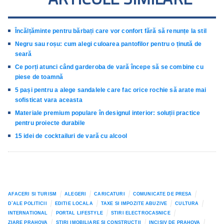
Încălțăminte pentru bărbați care vor confort fără să renunțe la stil
Negru sau roșu: cum alegi culoarea pantofilor pentru o ținută de
seară
Ce porți atunci când garderoba de vară începe să se combine cu
piese de toamnă
5 pași pentru a alege sandalele care fac orice rochie să arate mai
sofisticat vara aceasta
Materiale premium populare în designul interior: soluții practice
pentru proiecte durabile
15 idei de cocktailuri de vară cu alcool
AFACERI SI TURISM
ALEGERI
CARICATURI
COMUNICATE DE PRESA
D`ALE POLITICII
EDITIE LOCALA
TAXE SI IMPOZITE ABUZIVE
CULTURA
INTERNATIONAL
PORTAL LIFESTYLE
STIRI ELECTROCASNICE
ZIARE PRAHOVA
STIRI IMOBILIARE SI CONSTRUCTII
INCISIV DE PRAHOVA