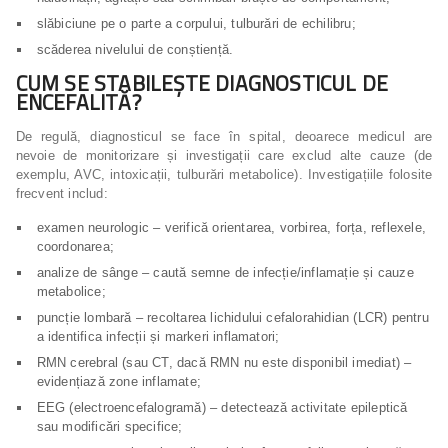
slăbiciune pe o parte a corpului, tulburări de echilibru;
scăderea nivelului de conștiență.
CUM SE STABILEȘTE DIAGNOSTICUL DE
ENCEFALITĂ?
De regulă, diagnosticul se face în spital, deoarece medicul are
nevoie de monitorizare și investigații care exclud alte cauze (de
exemplu, AVC, intoxicații, tulburări metabolice). Investigațiile folosite
frecvent includ:
examen neurologic – verifică orientarea, vorbirea, forța, reflexele,
coordonarea;
analize de sânge – caută semne de infecție/inflamație și cauze
metabolice;
puncție lombară – recoltarea lichidului cefalorahidian (LCR) pentru
a identifica infecții și markeri inflamatori;
RMN cerebral (sau CT, dacă RMN nu este disponibil imediat) –
evidențiază zone inflamate;
EEG (electroencefalogramă) – detectează activitate epileptică
sau modificări specifice;