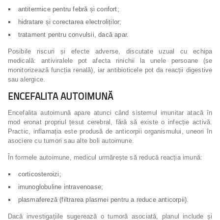
antitermice pentru febră și confort;
hidratare și corectarea electroliților;
tratament pentru convulsii, dacă apar.
Posibile riscuri și efecte adverse, discutate uzual cu echipa
medicală: antiviralele pot afecta rinichii la unele persoane (se
monitorizează funcția renală), iar antibioticele pot da reacții digestive
sau alergice.
ENCEFALITA AUTOIMUNĂ
Encefalita autoimună apare atunci când sistemul imunitar atacă în
mod eronat propriul țesut cerebral, fără să existe o infecție activă.
Practic, inflamația este produsă de anticorpii organismului, uneori în
asociere cu tumori sau alte boli autoimune.
În formele autoimune, medicul urmărește să reducă reacția imună:
corticosteroizi;
imunoglobuline intravenoase;
plasmafereză (filtrarea plasmei pentru a reduce anticorpii).
Dacă investigațiile sugerează o tumoră asociată, planul include și