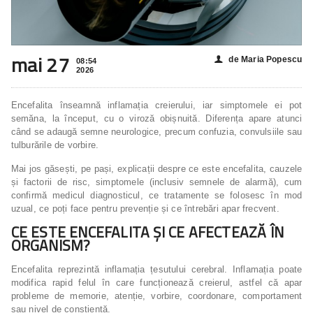
mai 27
de Maria Popescu
👤
08:54
2026
Encefalita înseamnă inflamația creierului, iar simptomele ei pot
semăna, la început, cu o viroză obișnuită. Diferența apare atunci
când se adaugă semne neurologice, precum confuzia, convulsiile sau
tulburările de vorbire.
Mai jos găsești, pe pași, explicații despre ce este encefalita, cauzele
și factorii de risc, simptomele (inclusiv semnele de alarmă), cum
confirmă medicul diagnosticul, ce tratamente se folosesc în mod
uzual, ce poți face pentru prevenție și ce întrebări apar frecvent.
CE ESTE ENCEFALITA ȘI CE AFECTEAZĂ ÎN
ORGANISM?
Encefalita reprezintă inflamația țesutului cerebral. Inflamația poate
modifica rapid felul în care funcționează creierul, astfel că apar
probleme de memorie, atenție, vorbire, coordonare, comportament
sau nivel de conștiență.