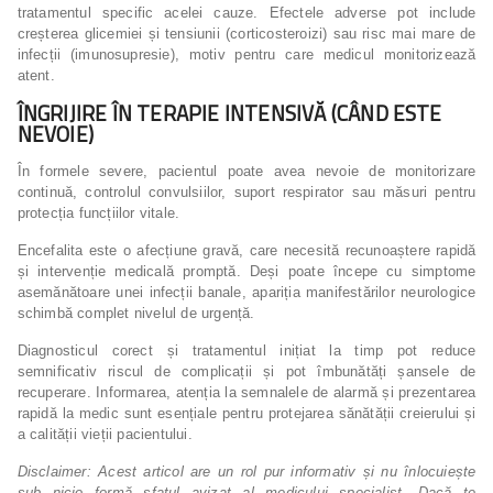
tratamentul specific acelei cauze. Efectele adverse pot include
creșterea glicemiei și tensiunii (corticosteroizi) sau risc mai mare de
infecții (imunosupresie), motiv pentru care medicul monitorizează
atent.
ÎNGRIJIRE ÎN TERAPIE INTENSIVĂ (CÂND ESTE
NEVOIE)
În formele severe, pacientul poate avea nevoie de monitorizare
continuă, controlul convulsiilor, suport respirator sau măsuri pentru
protecția funcțiilor vitale.
Encefalita este o afecțiune gravă, care necesită recunoaștere rapidă
și intervenție medicală promptă. Deși poate începe cu simptome
asemănătoare unei infecții banale, apariția manifestărilor neurologice
schimbă complet nivelul de urgență.
Diagnosticul corect și tratamentul inițiat la timp pot reduce
semnificativ riscul de complicații și pot îmbunătăți șansele de
recuperare. Informarea, atenția la semnalele de alarmă și prezentarea
rapidă la medic sunt esențiale pentru protejarea sănătății creierului și
a calității vieții pacientului.
Disclaimer: Acest articol are un rol pur informativ și nu înlocuiește
sub nicio formă sfatul avizat al medicului specialist. Dacă te