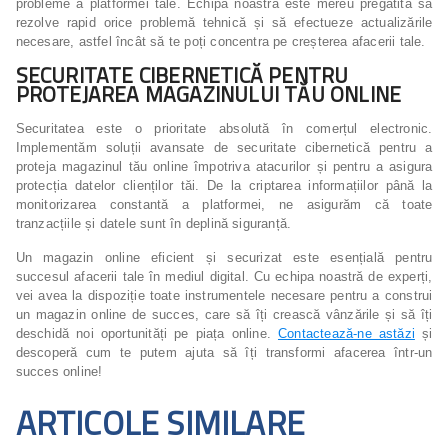
probleme a platformei tale. Echipa noastră este mereu pregătită să
rezolve rapid orice problemă tehnică și să efectueze actualizările
necesare, astfel încât să te poți concentra pe creșterea afacerii tale.
SECURITATE CIBERNETICĂ PENTRU
PROTEJAREA MAGAZINULUI TĂU ONLINE
Securitatea este o prioritate absolută în comerțul electronic.
Implementăm soluții avansate de securitate cibernetică pentru a
proteja magazinul tău online împotriva atacurilor și pentru a asigura
protecția datelor clienților tăi. De la criptarea informațiilor până la
monitorizarea constantă a platformei, ne asigurăm că toate
tranzacțiile și datele sunt în deplină siguranță.
Un magazin online eficient și securizat este esențială pentru
succesul afacerii tale în mediul digital. Cu echipa noastră de experți,
vei avea la dispoziție toate instrumentele necesare pentru a construi
un magazin online de succes, care să îți crească vânzările și să îți
deschidă noi oportunități pe piața online.
Contactează-ne astăzi
și
descoperă cum te putem ajuta să îți transformi afacerea într-un
succes online!
ARTICOLE SIMILARE