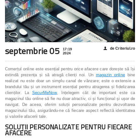
septembrie 05
de Criteriul.ro
👤
17:19
2024
Comerțul online este esențial pentru orice afacere care dorește să își
extindă prezența și să atragă clienți noi. Un
magazin online
bine
realizat nu este doar un simplu canal de vânzare; este o extensie a
brandului tău și un instrument esențial pentru atragerea și fidelizarea
clienților. La
SecurMeNow
, înțelegem cât de important este ca
magazinul tău online să fie nu doar atractiv, ci și funcțional și ușor de
navigat. De aceea, oferim soluții personalizate pentru dezvoltarea
magazinului tău, asigurându-ne că fiecare aspect reflectă identitatea
și valorile afacerii tale.
SOLUȚII PERSONALIZATE PENTRU FIECARE
AFACERE