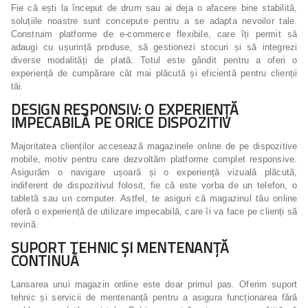
Fie că ești la început de drum sau ai deja o afacere bine stabilită,
soluțiile noastre sunt concepute pentru a se adapta nevoilor tale.
Construim platforme de e-commerce flexibile, care îți permit să
adaugi cu ușurință produse, să gestionezi stocuri și să integrezi
diverse modalități de plată. Totul este gândit pentru a oferi o
experiență de cumpărare cât mai plăcută și eficientă pentru clienții
tăi.
DESIGN RESPONSIV: O EXPERIENȚĂ
IMPECABILĂ PE ORICE DISPOZITIV
Majoritatea clienților accesează magazinele online de pe dispozitive
mobile, motiv pentru care dezvoltăm platforme complet responsive.
Asigurăm o navigare ușoară și o experiență vizuală plăcută,
indiferent de dispozitivul folosit, fie că este vorba de un telefon, o
tabletă sau un computer. Astfel, te asiguri că magazinul tău online
oferă o experiență de utilizare impecabilă, care îi va face pe clienți să
revină.
SUPORT TEHNIC ȘI MENTENANȚĂ
CONTINUĂ
Lansarea unui magazin online este doar primul pas. Oferim suport
tehnic și servicii de mentenanță pentru a asigura funcționarea fără