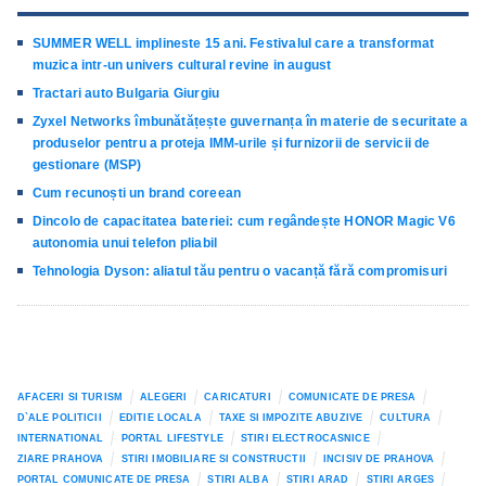
SUMMER WELL implineste 15 ani. Festivalul care a transformat
muzica intr-un univers cultural revine in august
Tractari auto Bulgaria Giurgiu
Zyxel Networks îmbunătățește guvernanța în materie de securitate a
produselor pentru a proteja IMM-urile și furnizorii de servicii de
gestionare (MSP)
Cum recunoști un brand coreean
Dincolo de capacitatea bateriei: cum regândește HONOR Magic V6
autonomia unui telefon pliabil
Tehnologia Dyson: aliatul tău pentru o vacanță fără compromisuri
AFACERI SI TURISM
ALEGERI
CARICATURI
COMUNICATE DE PRESA
D`ALE POLITICII
EDITIE LOCALA
TAXE SI IMPOZITE ABUZIVE
CULTURA
INTERNATIONAL
PORTAL LIFESTYLE
STIRI ELECTROCASNICE
ZIARE PRAHOVA
STIRI IMOBILIARE SI CONSTRUCTII
INCISIV DE PRAHOVA
PORTAL COMUNICATE DE PRESA
STIRI ALBA
STIRI ARAD
STIRI ARGES