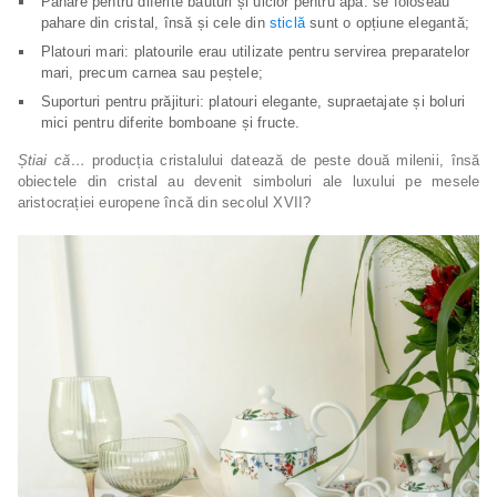
Pahare pentru diferite băuturi și ulcior pentru apă: se foloseau
pahare din cristal, însă și cele din
sticlă
sunt o opțiune elegantă;
Platouri mari: platourile erau utilizate pentru servirea preparatelor
mari, precum carnea sau peștele;
Suporturi pentru prăjituri: platouri elegante, supraetajate și boluri
mici pentru diferite bomboane și fructe.
Știai că…
producția cristalului datează de peste două milenii, însă
obiectele din cristal au devenit simboluri ale luxului pe mesele
aristocrației europene încă din secolul XVII?