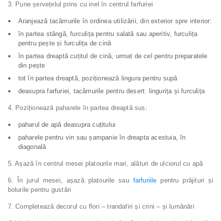
3. Pune șervețelul prins cu inel în centrul farfuriei
Aranjează tacâmurile în ordinea utilizării, din exterior spre interior:
în partea stângă, furculița pentru salată sau aperitiv, furculița
pentru pește și furculița de cină
în partea dreaptă cuțitul de cină, urmat de cel pentru preparatele
din pește
tot în partea dreaptă, poziționează lingura pentru supă
deasupra farfuriei, tacâmurile pentru desert: lingurița și furculița
4. Poziționează paharele în partea dreaptă sus:
paharul de apă deasupra cuțitului
paharele pentru vin sau șampanie în dreapta acestuia, în
diagonală
5. Așază în centrul mesei platourile mari, alături de ulciorul cu apă
6. În jurul mesei, așază platourile sau
farfuriile
pentru prăjituri și
bolurile pentru gustări
7. Completează decorul cu flori – trandafiri și crini – și lumânări