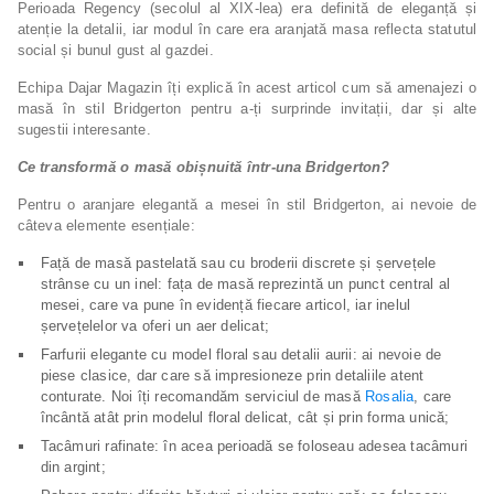
Perioada Regency (secolul al XIX-lea) era definită de eleganță și
atenție la detalii, iar modul în care era aranjată masa reflecta statutul
social și bunul gust al gazdei.
Echipa Dajar Magazin îți explică în acest articol cum să amenajezi o
masă în stil Bridgerton pentru a-ți surprinde invitații, dar și alte
sugestii interesante.
Ce transformă o masă obișnuită într-una Bridgerton?
Pentru o aranjare elegantă a mesei în stil Bridgerton, ai nevoie de
câteva elemente esențiale:
Față de masă pastelată sau cu broderii discrete și șervețele
strânse cu un inel: fața de masă reprezintă un punct central al
mesei, care va pune în evidență fiecare articol, iar inelul
șervețelelor va oferi un aer delicat;
Farfurii elegante cu model floral sau detalii aurii: ai nevoie de
piese clasice, dar care să impresioneze prin detaliile atent
conturate. Noi îți recomandăm serviciul de masă
Rosalia
, care
încântă atât prin modelul floral delicat, cât și prin forma unică;
Tacâmuri rafinate: în acea perioadă se foloseau adesea tacâmuri
din argint;