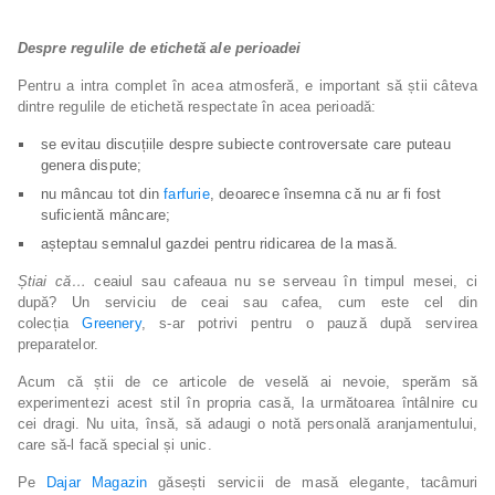
Despre regulile de etichetă ale perioadei
Pentru a intra complet în acea atmosferă, e important să știi câteva
dintre regulile de etichetă respectate în acea perioadă:
se evitau discuțiile despre subiecte controversate care puteau
genera dispute;
nu mâncau tot din
farfurie
, deoarece însemna că nu ar fi fost
suficientă mâncare;
așteptau semnalul gazdei pentru ridicarea de la masă.
Știai că…
ceaiul sau cafeaua nu se serveau în timpul mesei, ci
după? Un serviciu de ceai sau cafea, cum este cel din
colecția
Greenery
, s-ar potrivi pentru o pauză după servirea
preparatelor.
Acum că știi de ce articole de veselă ai nevoie, sperăm să
experimentezi acest stil în propria casă, la următoarea întâlnire cu
cei dragi. Nu uita, însă, să adaugi o notă personală aranjamentului,
care să-l facă special și unic.
Pe
Dajar Magazin
găsești servicii de masă elegante, tacâmuri