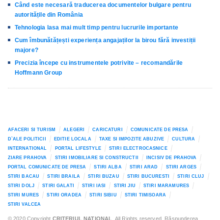
Când este necesară traducerea documentelor bulgare pentru
autoritățile din România
Tehnologia lasa mai mult timp pentru lucrurile importante
Cum îmbunătățești experiența angajaților la birou fără investiții
majore?
Precizia începe cu instrumentele potrivite – recomandările
Hoffmann Group
AFACERI SI TURISM
ALEGERI
CARICATURI
COMUNICATE DE PRESA
D`ALE POLITICII
EDITIE LOCALA
TAXE SI IMPOZITE ABUZIVE
CULTURA
INTERNATIONAL
PORTAL LIFESTYLE
STIRI ELECTROCASNICE
ZIARE PRAHOVA
STIRI IMOBILIARE SI CONSTRUCTII
INCISIV DE PRAHOVA
PORTAL COMUNICATE DE PRESA
STIRI ALBA
STIRI ARAD
STIRI ARGES
STIRI BACAU
STIRI BRAILA
STIRI BUZAU
STIRI BUCURESTI
STIRI CLUJ
STIRI DOLJ
STIRI GALATI
STIRI IASI
STIRI JIU
STIRI MARAMURES
STIRI MURES
STIRI ORADEA
STIRI SIBIU
STIRI TIMISOARA
STIRI VALCEA
© 2020 Copyright
CRITERIUL NATIONAL
. All Rights reserved. Răspunderea