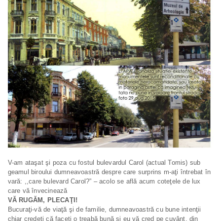
V-am ataşat şi poza cu fostul bulevardul Carol (actual Tomis) sub
geamul biroului dumneavoastră despre care surprins m-aţi întrebat în
vară: ,,care bulevard Carol?” – acolo se află acum coteţele de lux
care vă învecinează
VĂ RUGĂM, PLECAŢI!
Bucuraţi-vă de viaţă şi de familie, dumneavoastră cu bune intenţii
chiar credeţi că faceţi o treabă bună şi eu vă cred pe cuvânt, din