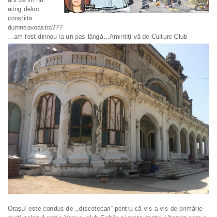
ating deloc
constiita
dumneavoastra???
…am fost dinnou la un pas lângă…Amintiţi vă de Culture Club
Oraşul este condus de ,,discotecari” pentru că vis-a-vis de primărie