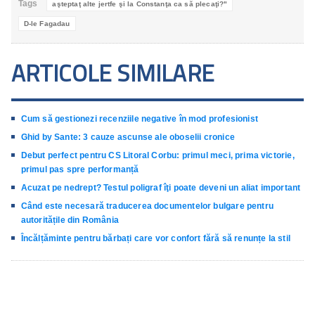
Tags
aşteptaţ alte jertfe şi la Constanţa ca să plecaţi?"
D-le Fagadau
ARTICOLE SIMILARE
Cum să gestionezi recenziile negative în mod profesionist
Ghid by Sante: 3 cauze ascunse ale oboselii cronice
Debut perfect pentru CS Litoral Corbu: primul meci, prima victorie,
primul pas spre performanță
Acuzat pe nedrept? Testul poligraf îţi poate deveni un aliat important
Când este necesară traducerea documentelor bulgare pentru
autoritățile din România
Încălțăminte pentru bărbați care vor confort fără să renunțe la stil