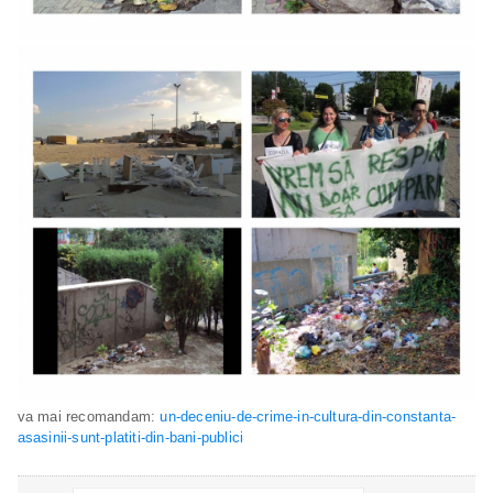
va mai recomandam:
un-deceniu-de-crime-in-cultura-din-constanta-
asasinii-sunt-platiti-din-bani-publici