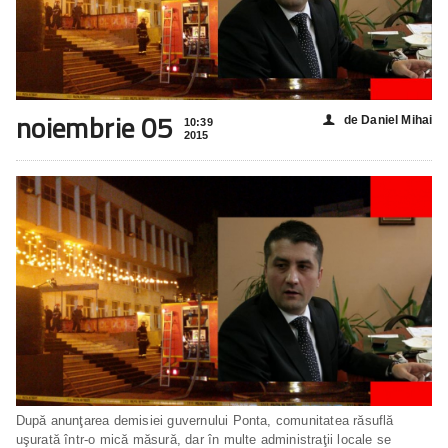
noiembrie 05
de Daniel Mihai
👤
10:39
2015
După anunţarea demisiei guvernului Ponta, comunitatea răsuflă
uşurată într-o mică măsură, dar în multe administraţii locale se