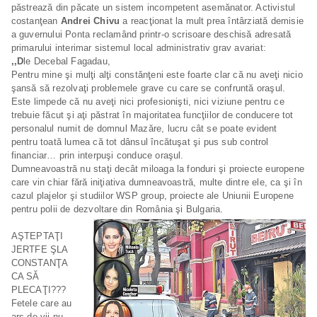
păstrează din păcate un sistem incompetent asemănator. Activistul
costanţean
Andrei Chivu
a reacţionat la mult prea întârziată demisie
a guvernului Ponta reclamând printr-o scrisoare deschisă adresată
primarului interimar sistemul local administrativ grav avariat:
,,D
le Decebal Fagadau,
Pentru mine şi mulţi alţi constănţeni este foarte clar că nu aveţi nicio
şansă să rezolvaţi problemele grave cu care se confruntă oraşul.
Este limpede că nu aveţi nici profesionişti, nici viziune pentru ce
trebuie făcut şi aţi păstrat în majoritatea funcţiilor de conducere tot
personalul numit de domnul Mazăre, lucru cât se poate evident
pentru toată lumea că tot dânsul încătuşat şi pus sub control
financiar… prin interpuşi conduce oraşul.
Dumneavoastră nu staţi decât miloaga la fonduri şi proiecte europene
care vin chiar fără iniţiativa dumneavoastră, multe dintre ele, ca şi în
cazul plajelor şi studiilor WSP group, proiecte ale Uniunii Europene
pentru polii de dezvoltare din România şi Bulgaria.
AŞTEPTAŢI
JERTFE ŞLA
CONSTANŢA
CA SĂ
PLECAŢI???
Fetele care au
ars de vii nu