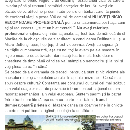
aveţi salonul erotic Vogue, club Goblin şi restaurantul Libanez care a
invadat până şi trotuarul primăriei coteţelor de lux. Nu aveţi din
păcate deloc atitudine şi demnitate pentru un bărbat care răspunde
de confortul vieţii a peste 300 de mii de oameni si
NU AVEŢI NICIO
RECOMNDARE PROFESIONALĂ
pentru un asemenea post aşa cum
aţi şi recunoscut: ,,sunt un biet contabil”.
Nu aveţi referinţe
profesionale
naţionale şi internaţionale, aţi fost tras de mânecă de dl
Mazăre de la chioşcurile de ziar direct la conducerea Delfinariului şi a
Micro-Deltei şi apoi, hop-ţop, direct viceprimar. Aveţi cu siguranţă
calităţile dumneavoastră, aşa cu noi toţi le avem pe ale noastre în
nişele noastre de activitate, dar riscaţi foarte mult. Este doar o
chestiune de timp până când se va întâmpla o nenorocire şi la noi şi
veţi pleca cu ea în cârcă.
Se petrec deja o grămada de tragedii pentru că sunt zilnic victime ale
haosului rutier şi ale poluării aerului în spitalul mizerabil. Ce să mai
spun despre cultura? Constanţa are consumul cultural cel mai scăzut
la nivelul oraşelor mari de provincie într-un context naţional oricum
raportat asemănător la nivelul european. Suntem şaormişti la pătrat
într-o traducere liberă aşa cum cu foarte mult talent,
bunul
dumneavoastră prieten dl Mazăre
dansa cu doamne fine în chiloţei
la petreceri publice instigând populaţia la desfătare.