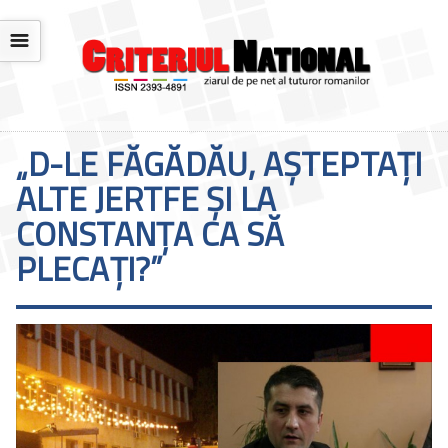
☰
„D-LE FĂGĂDĂU, AŞTEPTAŢI
ALTE JERTFE ŞI LA
CONSTANŢA CA SĂ
PLECAŢI?”