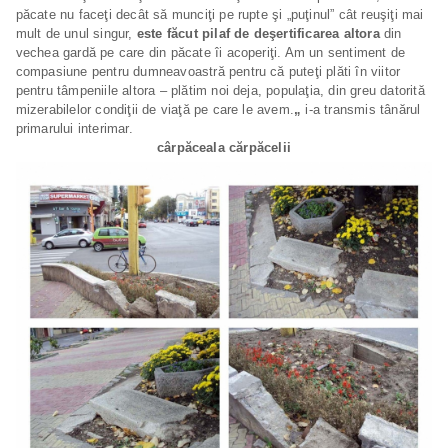
păcate nu faceţi decât să munciţi pe rupte şi „puţinul” cât reuşiţi mai
mult de unul singur,
este făcut pilaf de deşertificarea altora
din
vechea gardă pe care din păcate îi acoperiţi. Am un sentiment de
compasiune pentru dumneavoastră pentru că puteţi plăti în viitor
pentru tâmpeniile altora – plătim noi deja, populaţia, din greu datorită
mizerabilelor condiţii de viaţă pe care le avem.
„
i-a transmis tânărul
primarului interimar.
cârpăceala cărpăcelii