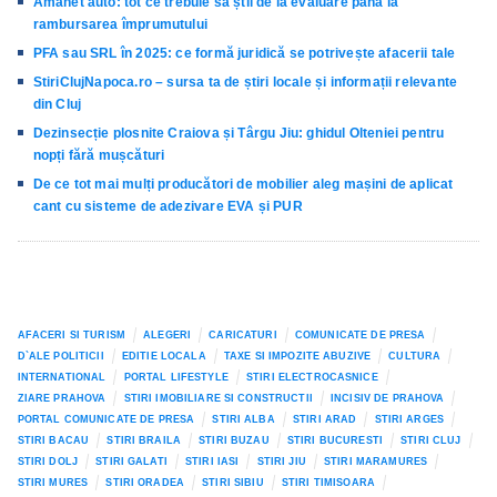
Amanet auto: tot ce trebuie să știi de la evaluare până la
rambursarea împrumutului
PFA sau SRL în 2025: ce formă juridică se potrivește afacerii tale
StiriClujNapoca.ro – sursa ta de știri locale și informații relevante
din Cluj
Dezinsecție plosnite Craiova și Târgu Jiu: ghidul Olteniei pentru
nopți fără mușcături
De ce tot mai mulți producători de mobilier aleg mașini de aplicat
cant cu sisteme de adezivare EVA și PUR
AFACERI SI TURISM
ALEGERI
CARICATURI
COMUNICATE DE PRESA
D`ALE POLITICII
EDITIE LOCALA
TAXE SI IMPOZITE ABUZIVE
CULTURA
INTERNATIONAL
PORTAL LIFESTYLE
STIRI ELECTROCASNICE
ZIARE PRAHOVA
STIRI IMOBILIARE SI CONSTRUCTII
INCISIV DE PRAHOVA
PORTAL COMUNICATE DE PRESA
STIRI ALBA
STIRI ARAD
STIRI ARGES
STIRI BACAU
STIRI BRAILA
STIRI BUZAU
STIRI BUCURESTI
STIRI CLUJ
STIRI DOLJ
STIRI GALATI
STIRI IASI
STIRI JIU
STIRI MARAMURES
STIRI MURES
STIRI ORADEA
STIRI SIBIU
STIRI TIMISOARA