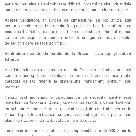
aerisire, mai ales au aplicabilitate ridicată în cazul halelor industiriale
sau a camerelor ce necesită uscare a lemnului sau a altor materiale.
Aceste ventilatore, în funcție de dimensiune, se pot utiliza atât
pentru o bună circulație a aerului în spațiile mici din locuință precum
baia sau bucătăria, dar și în sistemele industriale. Punctul comun
rămâne avantajul unui consum redus de energie electrică și debitul
de aer prin care se face schimbul.
Ventilatoare axiale de perete de la Braco – avantaje și detalii
tehnice
Ventilatoarele axiale de perete utilizate în regim industrial prezintă
caracteristici specifice detaliate de echipa
Braco
pe mai multe
categorii ce fac referire la dimensiune, randament, consum sau
montare.
Pentru uzul industrial, o caracteristică ce necesită atenție este
materialul de fabricație. Astfel, pentru o rezistență la vapori incărcați
cu substanțe corozive dar și un grad ridicat de umiditate, cei de la
Braco dispun de ventilatoare cu carcase din oțel și rotorul poate fi din
aluminiu sau polimidă ranforsată cu fibră de sticlă.
Tensiunea motoarelor electrice din componență este de 400 V, iar la