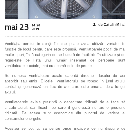
mai 23
de Catalin Mihai
👤
14:26
2019
Ventilația aerului în spații închise poate avea utilizări variate, în
funcție de locul pentru care este propusă. Ventilatoarele pot fi de mai
multe tipuri, însă categoria ce se bucură de facilitate în utilizare și se
regăsește pe lista unui număr însemnat de persoane sunt
ventilatoarele axiale, mai cu seamă cele de perete.
Se numesc ventilatoare axiale datorită direcției fluxului de aer
absorbit sau emis. Elicele ventilatorului se rotesc în jurul axului
central și generează un flux de aer care este emanat de-a lungul
axului.
Ventilatoarele axiale prezintă o capacitate ridicată de a face să
circule aerul, dar fluxul pe care îl generează nu are o presiune
ridicată. De aceea sunt economice din punctul de vedere al
consumului energetic.
Acestea se pot utiliza pentru orice încăpere ce nu dispune de