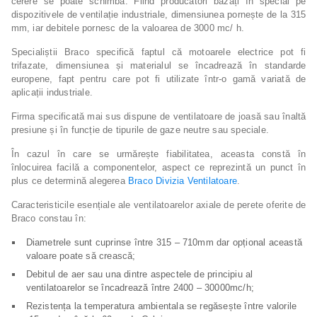
cerere se poate schimba. Fiind producători bazați în special pe
dispozitivele de ventilație industriale, dimensiunea pornește de la 315
mm, iar debitele pornesc de la valoarea de 3000 mc/ h.
Specialiștii Braco specifică faptul că motoarele electrice pot fi
trifazate, dimensiunea și materialul se încadrează în standarde
europene, fapt pentru care pot fi utilizate într-o gamă variată de
aplicații industriale.
Firma specificată mai sus dispune de ventilatoare de joasă sau înaltă
presiune și în funcție de tipurile de gaze neutre sau speciale.
În cazul în care se urmărește fiabilitatea, aceasta constă în
înlocuirea facilă a componentelor, aspect ce reprezintă un punct în
plus ce determină alegerea
Braco Divizia Ventilatoare
.
Caracteristicile esențiale ale ventilatoarelor axiale de perete oferite de
Braco constau în:
Diametrele sunt cuprinse între 315 – 710mm dar opțional această
valoare poate să crească;
Debitul de aer sau una dintre aspectele de principiu al
ventilatoarelor se încadrează între 2400 – 30000mc/h;
Rezistența la temperatura ambientala se regăsește între valorile