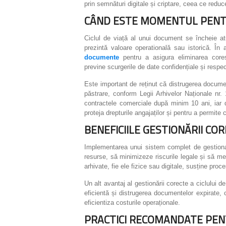
prin semnături digitale și criptare, ceea ce reduc
CÂND ESTE MOMENTUL PENT
Ciclul de viață al unui document se încheie a
prezintă valoare operatională sau istorică. În
documente
pentru a asigura eliminarea coresp
previne scurgerile de date confidențiale și respe
Este important de reținut că distrugerea documen
păstrare, conform Legii Arhivelor Naționale nr
contractele comerciale după minim 10 ani, iar 
proteja drepturile angajaților și pentru a permite c
BENEFICIILE GESTIONĂRII COR
Implementarea unui sistem complet de gestiona
resurse, să minimizeze riscurile legale și să men
arhivate, fie ele fizice sau digitale, susține proce
Un alt avantaj al gestionării corecte a ciclului d
eficientă și distrugerea documentelor expirate, 
eficientiza costurile operaționale.
PRACTICI RECOMANDATE P