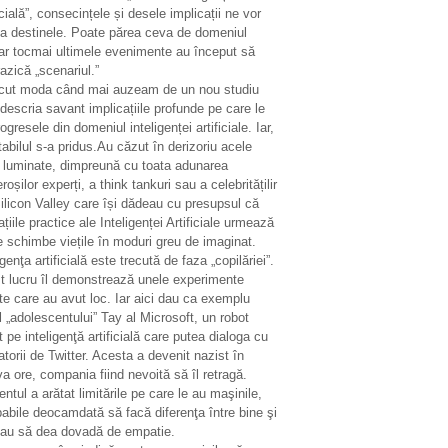
icială”, consecințele și desele implicații ne vor
ta destinele. Poate părea ceva de domeniul
ar tocmai ultimele evenimente au început să
azică „scenariul.”
ecut moda când mai auzeam de un nou studiu
descria savant implicațiile profunde pe care le
ogresele din domeniul inteligenței artificiale. Iar,
tabilul s-a pridus.Au căzut în derizoriu acele
i luminate, dimpreună cu toata adunarea
oșilor experți, a think tankuri sau a celebritățilir
ilicon Valley care își dădeau cu presupsul că
ațiile practice ale Inteligenței Artificiale urmează
e schimbe viețile în moduri greu de imaginat.
igenţa artificială este trecută de faza „copilăriei”.
t lucru îl demonstrează unele experimente
te care au avut loc. Iar aici dau ca exemplu
 „adolescentului” Tay al Microsoft, un robot
 pe inteligenţă artificială care putea dialoga cu
zatorii de Twitter. Acesta a devenit nazist în
a ore, compania fiind nevoită să îl retragă.
entul a arătat limitările pe care le au maşinile,
abile deocamdată să facă diferenţa între bine şi
sau să dea dovadă de empatie.