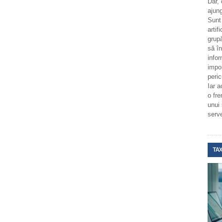
Dar,
ajung
Sunt
artif
grupă
să î
infor
impo
peric
Iar a
o fr
unui
serv
TAX