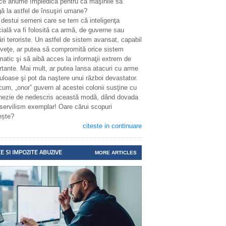
 ce anume împiedică pentru ca maşinile să
ă la astfel de însuşiri umane?
 destui semeni care se tem că inteligenţa
icială va fi folosită ca armă, de guverne sau
ri teroriste. Un astfel de sistem avansat, capabil
nveţe, ar putea să compromită orice sistem
matic şi să aibă acces la informaţii extrem de
rtante. Mai mult, ar putea lansa atacuri cu arme
uloase şi pot da naştere unui război devastator.
cum, „onor” guvern al acestei colonii susţine cu
enezie de nedescris această modă, dând dovada
 servilism exemplar! Oare cărui scopuri
ește?
citeste in continuare
E SI IMPOZITE ABUZIVE
MORE ARTICLES