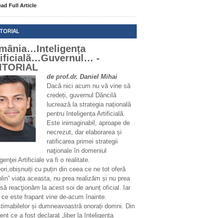
ad Full Article
ITORIAL
mânia…Inteligența
tificială…Guvernul… -
ITORIAL
de prof.dr. Daniel Mihai
Dacă nici acum nu vă vine să
credeți, guvernul Dăncilă
lucrează la strategia națională
pentru Inteligența Artificială.
Este inimaginabil, aproape de
necrezut, dar elaborarea și
ratificarea primei strategii
naţionale în domeniul
igenţei Artificiale va fi o realitate.
ri,obișnuiți cu puțin din ceea ce ne tot oferă
plin” viața aceasta, nu prea realizăm și nu prea
să reacţionăm la acest soi de anunț oficial. Iar
 ce este frapant vine de-acum înainte.
stimabilelor și dumneavoastră onorați domni. Din
t ce a fost declarat „liber la Inteligența