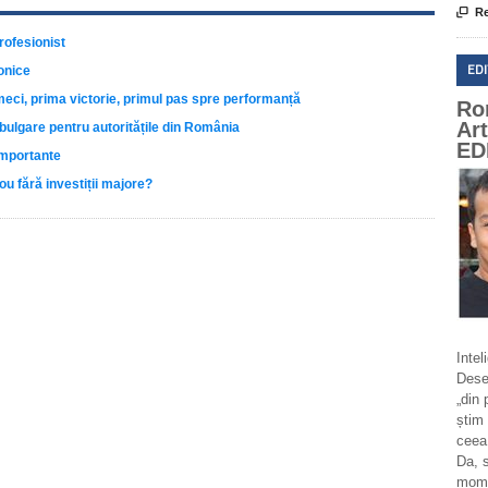

Re
rofesionist
ED
onice
meci, prima victorie, primul pas spre performanță
Ro
Ar
ulgare pentru autoritățile din România
ED
importante
ou fără investiții majore?
Intel
Deseo
„din 
știm 
ceea
Da, 
momen