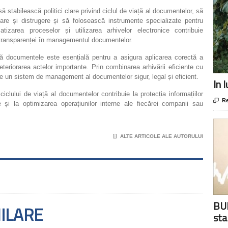
să stabilească politici clare privind ciclul de viață al documentelor, să
are și distrugere și să folosească instrumente specializate pentru
izarea proceselor și utilizarea arhivelor electronice contribuie
ea transparenței în managementul documentelor.
ază documentele este esențială pentru a asigura aplicarea corectă a
eteriorarea actelor importante. Prin combinarea arhivării eficiente cu
ine un sistem de management al documentelor sigur, legal și eficient.
In 
iclului de viață al documentelor contribuie la protecția informațiilor

Re
e și la optimizarea operațiunilor interne ale fiecărei companii sau
📄
ALTE ARTICOLE ALE AUTORULUI
BUR
MILARE
sta