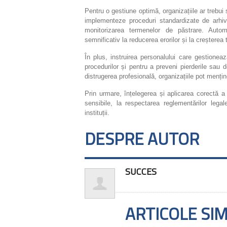
Pentru o gestiune optimă, organizațiile ar trebui 
implementeze proceduri standardizate de arhiv
monitorizarea termenelor de păstrare. Automat
semnificativ la reducerea erorilor și la creșter
În plus, instruirea personalului care gestione
procedurilor și pentru a preveni pierderile sau d
distrugerea profesională, organizațiile pot menț
Prin urmare, înțelegerea și aplicarea corectă a c
sensibile, la respectarea reglementărilor legal
instituții.
DESPRE AUTOR
SUCCES
ARTICOLE SI