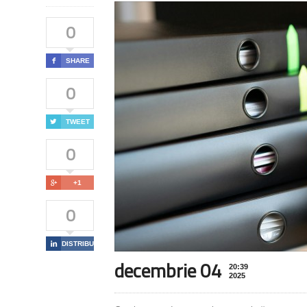
0

SHARE
0

TWEET
0

+1
0

DISTRIBUIE
decembrie 04
20:39
2025