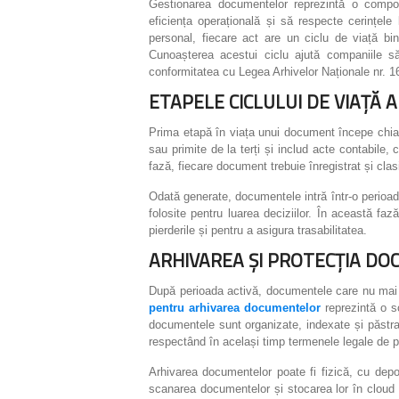
Gestionarea documentelor reprezintă o compon
eficiența operațională și să respecte cerințel
personal, fiecare act are un ciclu de viață bin
Cunoașterea acestui ciclu ajută companiile să
conformitatea cu Legea Arhivelor Naționale nr. 1
ETAPELE CICLULUI DE VIAȚĂ
Prima etapă în viața unui document începe chiar
sau primite de la terți și includ acte contabile
fază, fiecare document trebuie înregistrat și clasif
Odată generate, documentele intră într-o perioadă
folosite pentru luarea deciziilor. În această fa
pierderile și pentru a asigura trasabilitatea.
ARHIVAREA ȘI PROTECȚIA D
După perioada activă, documentele care nu mai su
pentru arhivarea documentelor
reprezintă o so
documentele sunt organizate, indexate și păstra
respectând în același timp termenele legale de p
Arhivarea documentelor poate fi fizică, cu depoz
scanarea documentelor și stocarea lor în cloud s