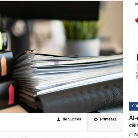
CO
AI-
de Succes
Printeaza
👤

câi

Re