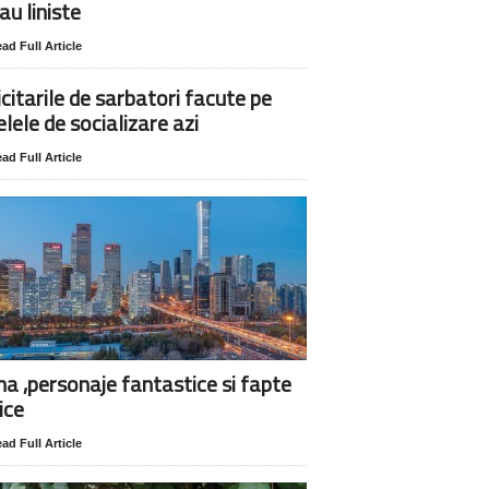
au liniste
ad Full Article
icitarile de sarbatori facute pe
elele de socializare azi
ad Full Article
na ,personaje fantastice si fapte
ice
ad Full Article