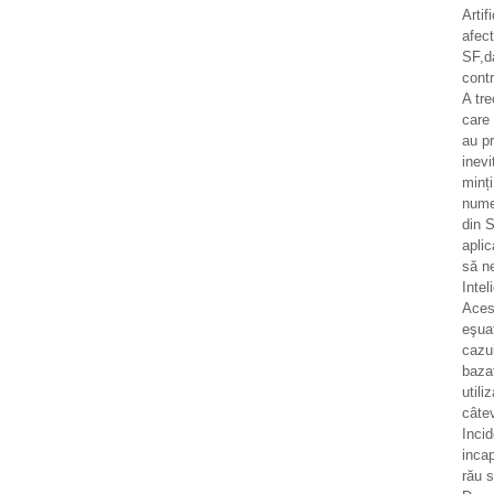
Artif
afec
SF,d
contr
A tr
care 
au pr
inevi
minț
numer
din S
aplic
să n
Intel
Aces
eşua
cazul
bazat
utili
câtev
Incid
incap
rău 