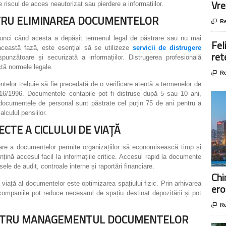
Vre
e riscul de acces neautorizat sau pierdere a informațiilor.
RU ELIMINAREA DOCUMENTELOR

Re
tunci când acesta a depășit termenul legal de păstrare sau nu mai
Fel
 această fază, este esențial să se utilizeze
servicii de distrugere
ret
unzătoare și securizată a informațiilor. Distrugerea profesională
ctă normele legale.

Re
telor trebuie să fie precedată de o verificare atentă a termenelor de
. 16/1996. Documentele contabile pot fi distruse după 5 sau 10 ani,
documentele de personal sunt păstrate cel puțin 75 de ani pentru a
alculul pensiilor.
ECTE A CICLULUI DE VIAȚĂ
re a documentelor permite organizațiilor să economisească timp și
țină accesul facil la informațiile critice. Accesul rapid la documente
sele de audit, controale interne și raportări financiare.
Chi
e viață al documentelor este optimizarea spațiului fizic. Prin arhivarea
ero
companiile pot reduce necesarul de spațiu destinat depozitării și pot

Re
ENTRU MANAGEMENTUL DOCUMENTELOR