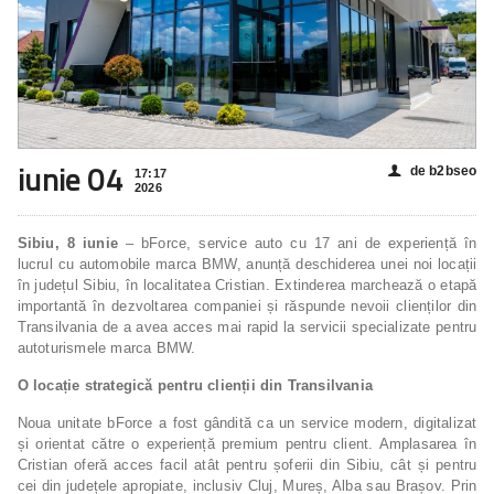
iunie 04
de b2bseo
👤
17:17
2026
Sibiu, 8 iunie
– bForce, service auto cu 17 ani de experiență în
lucrul cu automobile marca BMW, anunță deschiderea unei noi locații
în județul Sibiu, în localitatea Cristian. Extinderea marchează o etapă
importantă în dezvoltarea companiei și răspunde nevoii clienților din
Transilvania de a avea acces mai rapid la servicii specializate pentru
autoturismele marca BMW.
O locație strategică pentru clienții din Transilvania
Noua unitate bForce a fost gândită ca un service modern, digitalizat
și orientat către o experiență premium pentru client. Amplasarea în
Cristian oferă acces facil atât pentru șoferii din Sibiu, cât și pentru
cei din județele apropiate, inclusiv Cluj, Mureș, Alba sau Brașov. Prin