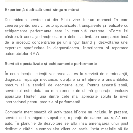
Experiență dedicată unei singure mărci
Deschiderea service-ului din Sibiu vine într-un moment în care
cererea pentru servicii auto specializate, transparente și realizate cu
echipamente performante este în continuă creștere. bForce își
păstrează aceeași direcție care a definit activitatea companiei încă
de la început: concentrarea pe un singur brand și dezvoltarea unei
expertize aprofundate în diagnosticarea, întreținerea și repararea
automobilelor BMW.
Servicii specializate și echipamente performante
În noua locație, clienții vor avea acces la servicii de mentenanță,
diagnoză, reparații mecanice, curățare și întreținere a ansamblelor,
precum și la servicii de geometrie auto. Pentru această zonă,
service-ul este dotat cu echipamente de ultimă generație, inclusiv
aparatură Hunter, una dintre cele mai apreciate soluții la nivel
internațional pentru precizie și performanță.
Compania menționează că activitatea bForce nu include, în prezent,
servicii de tinichigerie, vopsitorie, reparații de daune sau spălătorie
auto. În planurile de dezvoltare se află însă amenajarea unui post
dedicat curățării automobilelor clienților, astfel încât mașinile să fie