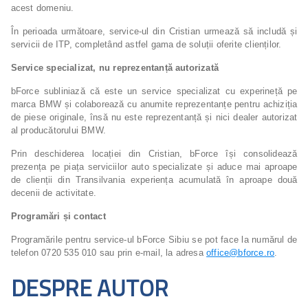
acest domeniu.
În perioada următoare, service-ul din Cristian urmează să includă și
servicii de ITP, completând astfel gama de soluții oferite clienților.
Service specializat, nu reprezentanță autorizată
bForce subliniază că este un service specializat cu experineță pe
marca BMW și colaborează cu anumite reprezentanțe pentru achiziția
de piese originale, însă nu este reprezentanță și nici dealer autorizat
al producătorului BMW.
Prin deschiderea locației din Cristian, bForce își consolidează
prezența pe piața serviciilor auto specializate și aduce mai aproape
de clienții din Transilvania experiența acumulată în aproape două
decenii de activitate.
Programări și contact
Programările pentru service-ul bForce Sibiu se pot face la numărul de
telefon 0720 535 010 sau prin e-mail, la adresa
office@bforce.ro
.
DESPRE AUTOR