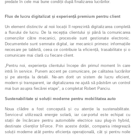
predate în cele mai bune condiții după finalizarea lucrărilor.
Flux de lucru digitalizat și experiență premium pentru client
Un element distinctiv al noii locații îl reprezintă digitalizarea completă
a fluxului de lucru. De la recepția clientului și până la comunicarea
comenzilor către mecanici, procesele sunt gestionate electronic.
Documentele sunt semnate digital, iar mecanicii primesc informațiile
necesare pe tabletă, ceea ce contribuie la eficiență, trasabilitate și o
comunicare mai clară cu fiecare client.
„Pentru noi, experiența clientului începe din primul moment în care
intră în service. Punem accent pe comunicare, pe calitatea lucrărilor
și pe atenția la detalii. Ne-am dorit un sistem de lucru eficient,
modern și transparent, iar digitalizarea ne ajută să păstrăm un control
mai bun asupra fiecărei etape”, a completat Robert Panciu.
Sustenabilitate și soluții moderne pentru mobilitatea auto
Noua clădire a fost concepută și cu atenție la sustenabilitate.
Service-ul utilizează energie solară, iar car-portul este echipat cu
stații de încărcare pentru automobile electrice sau plug-in hybrid,
destinate clienților bForce. Prin aceste dotări, compania integrează
soluții moderne atât pentru eficiența operațională, cât și pentru noile