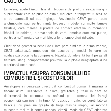
CAUCIUC
Lamelele, acele tăieturi fine din blocurile de profil, creează margini
suplimentare care se prind de asfalt, mai ales la temperaturi scăzute
și pe carosabil ud sau înghețat. Anvelopele CEAT pentru toate
anotimpurile sau pentru iarnă folosesc modele cu multe lamele
flexibile, care măresc suprafața de contact efectivă în momentul
frânării. În schimb, la anvelopele de vară, lamelele sunt mai puține,
pentru a nu înmuia prea mult blocurile la temperaturi ridicate.
Chiar dacă geometria benzii de rulare pare similară la prima vedere,
CEAT adaptează amestecul de cauciuc și modul în care se
rigidizează blocurile la compresie. Rezultatul: aderență bună pe asfalt
fierbinte, dar și comportament previzibil la o ploaie neașteptată după
o perioadă secetoasă.
IMPACTUL ASUPRA CONSUMULUI DE
COMBUSTIBIL ȘI COSTURILOR
Anvelopele influențează direct cât combustibil consumă mașina la
fiecare drum. Rezistența la rulare, greutatea și felul în care se
deformează la contactul cu asfaltul pot însemna litri întregi
economisiți sau irosiți în timp. Un cauciuc moale, cu pereți laterali
flasci și cu presiune greșită îți trage mașina înapoi, iar motorul
muncește mai mult pentru aceeași viteză. Modelele CEAT orientate