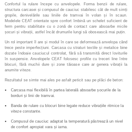
Confortul la rulare începe cu anvelopele. Forma benzii de rulare,
structura carcasei și compusul de cauciuc stabilesc cât de mult simți
gropile, denivelările sau liniile de tramvai în volan și în scaun.
Modelele CEAT orientate spre confort îmbină un schelet suficient de
ferm pentru stabilitate cu o zonă de contact care absoarbe micile
șocuri și vibrații, astfel încât drumurile lungi să obosească mai puțin.
Un rol important îl are și modul în care se deformează anvelopa când
trece peste imperfecțiuni. Carcasa cu straturi textile și metalice bine
dozate îndoaie cauciucul controlat, fără să transmită direct loviturile
în suspensie. Anvelopele CEAT folosesc profile cu treceri line între
blocuri, fără muchii dure și zone tăioase care ar genera vibrații la
anumite viteze.
Rezultatul se simte mai ales pe asfalt peticit sau pe plăci de beton:
Carcasa mai flexibilă în partea laterală absoarbe șocurile de la
borduri și linii de tramvai.
Banda de rulare cu blocuri bine legate reduce vibrațiile ritmice la
viteze constante.
Compusul de cauciuc adaptat la temperatură păstrează un nivel
de confort apropiat vara și iarna.