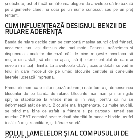
și etichete, astfel încât următoarea alegere de anvelope să fie bazată
pe argumente clare, nu doar pe un nume cunoscut sau pe un preț
tentant.
CUM INFLUENȚEAZĂ DESIGNUL BENZII DE
RULARE ADERENȚA
Banda de rulare decide cum se comportă mașina atunci când frânezi,
accelerezi sau ieși dintr-un viraj mai rapid. Desenul, adâncimea și
dispunerea canalelor dictează cât de bine reușește anvelopa să
muște din asfalt, să elimine apa și să îți ofere controlul de care ai
nevoie în situații limită. La anvelopele CEAT, aceste detalii se văd în
felul în care modelul de pe umăr, blocurile centrale și canelurile
laterale lucrează împreună.
Primul element care influențează aderența este forma și dimensiunea
blocurilor de pe banda de rulare. Blocurile mai mari și mai rigide
sprijină stabilitatea la viteze mari și în viraj, pentru că nu se
deformează atât de mult. Blocurile mai fragmentate, cu multe muchii,
se prind mai bine de asfalt la frânare și pe carosabil umed sau
murdar. CEAT combină aceste două abordări în modele hibride, astfel
încât să ai și stabilitate, și frânare scurtă.
ROLUL LAMELELOR ȘI AL COMPUSULUI DE