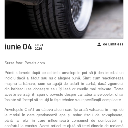
iunie 04
de Limitless
👤
13:21
2026
Sursa foto: Pexels.com
Primii kilometri după ce schimbi anvelopele pot să-ți dea imediat un
indiciu dacă ai făcut sau nu o alegere bună. Simți cum reacționează
mașina la frânare, cum se agață de asfalt în curbă, dacă zgomotul
din habitaclu te obosește sau îți lasă drumurile mai relaxate. Toate
aceste senzații îți spun o poveste despre calitatea anvelopelor, chiar
înainte să începi să te uiți la fișe tehnice sau specificații complicate.
Anvelopele CEAT au câteva atuuri care își arată valoarea în timp: de
la modul în care gestionează apa și reduc riscul de acvaplanare,
până la felul în care influențează consumul de combustibil și
confortul la condus. Acest articol te ajută să treci dincolo de reclamă