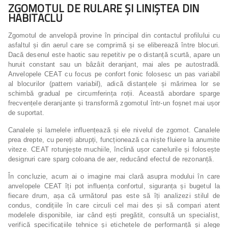
ZGOMOTUL DE RULARE ȘI LINIȘTEA DIN
HABITACLU
Zgomotul de anvelopă provine în principal din contactul profilului cu
asfaltul și din aerul care se comprimă și se eliberează între blocuri.
Dacă desenul este haotic sau repetitiv pe o distanță scurtă, apare un
huruit constant sau un bâzâit deranjant, mai ales pe autostradă.
Anvelopele CEAT cu focus pe confort fonic folosesc un pas variabil
al blocurilor (pattern variabil), adică distanțele și mărimea lor se
schimbă gradual pe circumferința roții. Această abordare sparge
frecvențele deranjante și transformă zgomotul într-un foșnet mai ușor
de suportat.
Canalele și lamelele influențează și ele nivelul de zgomot. Canalele
prea drepte, cu pereți abrupți, funcționează ca niște fluiere la anumite
viteze. CEAT rotunjește muchiile, înclină ușor canelurile și folosește
designuri care sparg coloana de aer, reducând efectul de rezonanță.
În concluzie, acum ai o imagine mai clară asupra modului în care
anvelopele CEAT îți pot influența confortul, siguranța și bugetul la
fiecare drum, așa că următorul pas este să îți analizezi stilul de
condus, condițiile în care circuli cel mai des și să compari atent
modelele disponibile, iar când ești pregătit, consultă un specialist,
verifică specificațiile tehnice și etichetele de performanță și alege