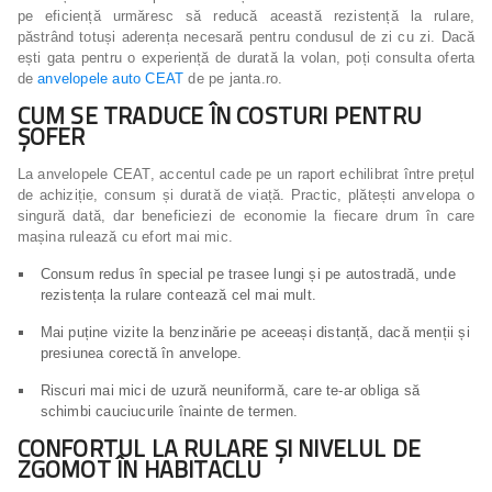
pe eficiență urmăresc să reducă această rezistență la rulare,
păstrând totuși aderența necesară pentru condusul de zi cu zi. Dacă
ești gata pentru o experiență de durată la volan, poți consulta oferta
de
anvelopele auto CEAT
de pe janta.ro.
CUM SE TRADUCE ÎN COSTURI PENTRU
ȘOFER
La anvelopele CEAT, accentul cade pe un raport echilibrat între prețul
de achiziție, consum și durată de viață. Practic, plătești anvelopa o
singură dată, dar beneficiezi de economie la fiecare drum în care
mașina rulează cu efort mai mic.
Consum redus în special pe trasee lungi și pe autostradă, unde
rezistența la rulare contează cel mai mult.
Mai puține vizite la benzinărie pe aceeași distanță, dacă menții și
presiunea corectă în anvelope.
Riscuri mai mici de uzură neuniformă, care te-ar obliga să
schimbi cauciucurile înainte de termen.
CONFORTUL LA RULARE ȘI NIVELUL DE
ZGOMOT ÎN HABITACLU