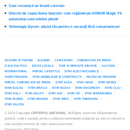
Cum recunoști un brand coreean
Dincolo de capacitatea bateriei: cum regândește HONOR Magic V6
autonomia unui telefon pliabil
Tehnologia Dyson: aliatul tău pentru o vacanță fără compromisuri
AFACERI SI TURISM
ALEGERI
CARICATURI
COMUNICATE DE PRESA
D`ALE POLITICII
EDITIE LOCALA
TAXE SI IMPOZITE ABUZIVE
CULTURA
INTERNATIONAL
PORTAL LIFESTYLE
STIRI ELECTROCASNICE
ZIARE PRAHOVA
STIRI IMOBILIARE SI CONSTRUCTII
INCISIV DE PRAHOVA
PORTAL COMUNICATE DE PRESA
STIRI ALBA
STIRI ARAD
STIRI ARGES
STIRI BACAU
STIRI BRAILA
STIRI BUZAU
STIRI BUCURESTI
STIRI CLUJ
STIRI DOLJ
STIRI GALATI
STIRI IASI
STIRI JIU
STIRI MARAMURES
STIRI MURES
STIRI ORADEA
STIRI SIBIU
STIRI TIMISOARA
STIRI VALCEA
© 2020 Copyright
CRITERIUL NATIONAL
. All Rights reserved. Răspunderea
juridică, civilă și penală, pentru conținutul materialelor publicate pe site-ul criteriul.ro
este purtată exclusiv de către autorul acestora.
Designed by ROCADIA