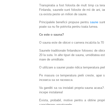
Transpiratia a fost folosita de mult timp ca te
Finlanda, saunele sunt folosite de mii de ani, ia
ca exista peste un milion de saune.
Principalele beneficii propuse pentru
saune
sun
poate sa nu fie potrivita pentru toata lumea.
Ce este o sauna?
O sauna este de obicei o camera incalzita la 70 
Saunele traditionale finlandeze folosesc de obice
20 la suta. In alte tipuri de sauna, umiditatea e
mare de umiditate.
O utilizare a saunei poate ridica temperatura piel
Pe masura ce temperatura pielii creste, apar s
incearca sa se raceasca.
Va ganditi sa va instalati propria sauna acasa
incepe instalarea!
Exista, probabil, motive pentru a obtine prop
considerare urmatoarele: