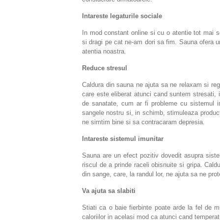
Intareste legaturile sociale
In mod constant online si cu o atentie tot mai 
si dragi pe cat ne-am dori sa fim. Sauna ofera 
atentia noastra.
Reduce stresul
Caldura din sauna ne ajuta sa ne relaxam si regl
care este eliberat atunci cand suntem stresati, i
de sanatate, cum ar fi probleme cu sistemul i
sangele nostru si, in schimb, stimuleaza product
ne simtim bine si sa contracaram depresia.
Intareste sistemul imunitar
Sauna are un efect pozitiv dovedit asupra siste
riscul de a prinde raceli obisnuite si gripa. Cal
din sange, care, la randul lor, ne ajuta sa ne prot
Va ajuta sa slabiti
Stiati ca o baie fierbinte poate arde la fel de
caloriilor in acelasi mod ca atunci cand temperatu