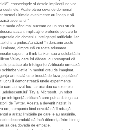
icială”, consecințele și desele implicații ne vor
ta destinele. Poate părea ceva de domeniul
ar tocmai ultimele evenimente au început să
azică „scenariul.”
ecut moda când mai auzeam de un nou studiu
descria savant implicațiile profunde pe care le
ogresele din domeniul inteligenței artificiale. Iar,
tabilul s-a pridus.Au căzut în derizoriu acele
i luminate, dimpreună cu toata adunarea
oșilor experți, a think tankuri sau a celebritățilir
ilicon Valley care își dădeau cu presupsul că
ațiile practice ale Inteligenței Artificiale urmează
e schimbe viețile în moduri greu de imaginat.
igenţa artificială este trecută de faza „copilăriei”.
t lucru îl demonstrează unele experimente
te care au avut loc. Iar aici dau ca exemplu
 „adolescentului” Tay al Microsoft, un robot
 pe inteligenţă artificială care putea dialoga cu
zatorii de Twitter. Acesta a devenit nazist în
a ore, compania fiind nevoită să îl retragă.
entul a arătat limitările pe care le au maşinile,
abile deocamdată să facă diferenţa între bine şi
sau să dea dovadă de empatie.