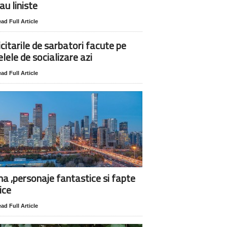
au liniste
ad Full Article
icitarile de sarbatori facute pe
elele de socializare azi
ad Full Article
na ,personaje fantastice si fapte
ice
ad Full Article