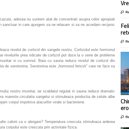
Vre

Re
scazuta, adesea nu suntem atat de concentrati asupra celor apropiati
Fel
un sanctuar in care ajungem sa ne relaxam si sa ne acordam reciproc
ret

Re
eaza nivelul de cortizol din sangele nostru. Cortizolul este hormonul
ar nivelurile prea ridicate de cortizol pot duce la o serie de probleme
munitar si cu somnul. Baia cu sauna reduce nivelul de cortizol din
ia de serotonina. Serotonina este „hormonul fericirii” care ne face sa
mului nostru imunitar, iar scaldatul regulat in sauna reduce dramatic
dura mareste circulatia sangelui si stimuleaza productia de celule albe
Chi
ejam corpul impotriva atacurilor virale si bacteriene.
ero

Re
 multe calorii ca o alergare? Temperatura crescuta stimuleaza arderea
ra corpului este crescuta prin activitate fizica.