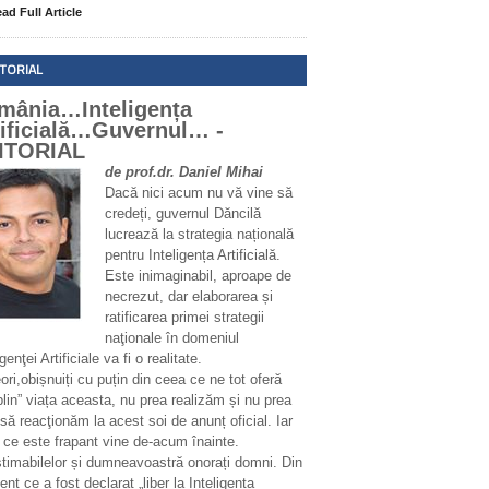
ad Full Article
ITORIAL
mânia…Inteligența
tificială…Guvernul… -
ITORIAL
de prof.dr. Daniel Mihai
Dacă nici acum nu vă vine să
credeți, guvernul Dăncilă
lucrează la strategia națională
pentru Inteligența Artificială.
Este inimaginabil, aproape de
necrezut, dar elaborarea și
ratificarea primei strategii
naţionale în domeniul
igenţei Artificiale va fi o realitate.
ri,obișnuiți cu puțin din ceea ce ne tot oferă
plin” viața aceasta, nu prea realizăm și nu prea
să reacţionăm la acest soi de anunț oficial. Iar
 ce este frapant vine de-acum înainte.
stimabilelor și dumneavoastră onorați domni. Din
t ce a fost declarat „liber la Inteligența