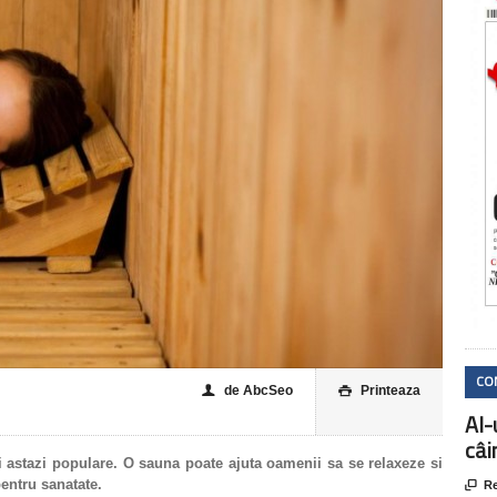
CO
de AbcSeo
Printeaza
👤

AI-
câi
i astazi populare. O sauna poate ajuta oamenii sa se relaxeze si
pentru sanatate.

Re