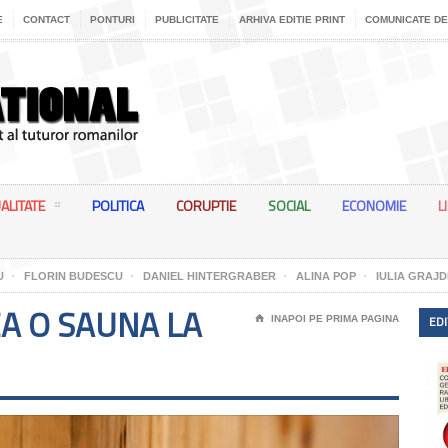
E
CONTACT
PONTURI
PUBLICITATE
ARHIVA EDITIE PRINT
COMUNICATE DE
ALITATE
POLITICA
CORUPTIE
SOCIAL
ECONOMIE
L
U
FLORIN BUDESCU
DANIEL HINTERGRABER
ALINA POP
IULIA GRAJD
EA O SAUNA LA
EDI
⌂
INAPOI PE PRIMA PAGINA