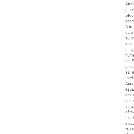
Artif
afec
SF,d
contr
A tr
care 
au pr
inevi
minț
numer
din S
aplic
să n
Intel
Aces
eşua
cazul
bazat
utili
câtev
Incid
incap
rău 