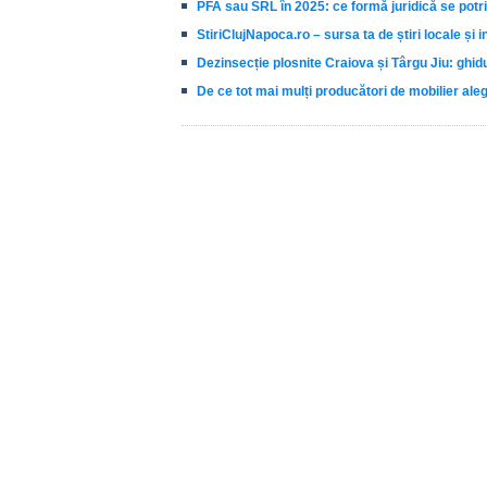
PFA sau SRL în 2025: ce formă juridică se potri
StiriClujNapoca.ro – sursa ta de știri locale și i
Dezinsecție plosnite Craiova și Târgu Jiu: ghidu
De ce tot mai mulți producători de mobilier al