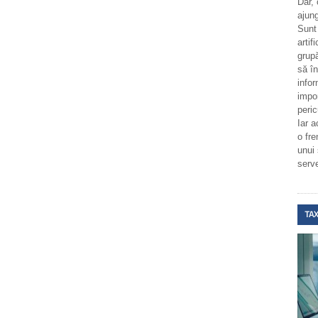
Dar,
ajung
Sunt
artif
grupă
să î
infor
impo
peric
Iar a
o fr
unui
serv
TAX