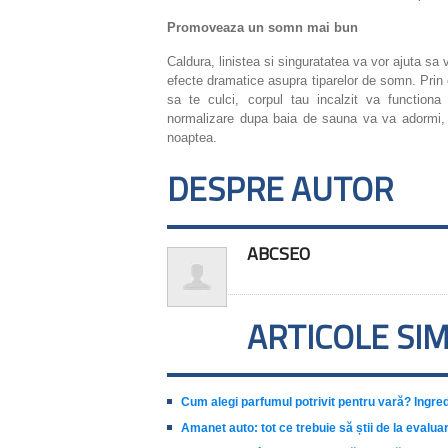
Promoveaza un somn mai bun
Caldura, linistea si singuratatea va vor ajuta sa 
efecte dramatice asupra tiparelor de somn. Prin c
sa te culci, corpul tau incalzit va functiona
normalizare dupa baia de sauna va va adormi, la
noaptea.
DESPRE AUTOR
ABCSEO
ARTICOLE SI
Cum alegi parfumul potrivit pentru vară? Ingred
Amanet auto: tot ce trebuie să știi de la eval