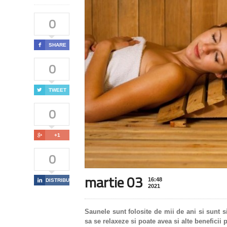
0

SHARE
0

TWEET
0

+1
0
martie 03
16:48

DISTRIBUIE
2021
Saunele sunt folosite de mii de ani si sunt s
sa se relaxeze si poate avea si alte beneficii 