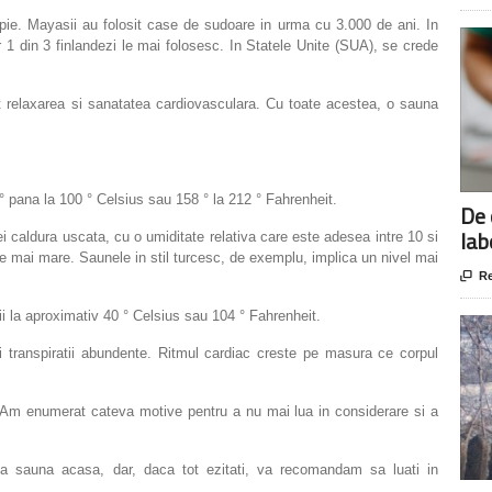
rapie. Mayasii au folosit case de sudoare in urma cu 3.000 de ani. In
r 1 din 3 finlandezi le mai folosesc. In Statele Unite (SUA), se crede
t relaxarea si sanatatea cardiovasculara. Cu toate acestea, o sauna
° pana la 100 ° Celsius sau 158 ° la 212 ° Fahrenheit.
De 
lab
i caldura uscata, cu o umiditate relativa care este adesea intre 10 si
ste mai mare. Saunele in stil turcesc, de exemplu, implica un nivel mai

Re
ii la aproximativ 40 ° Celsius sau 104 ° Fahrenheit.
i transpiratii abundente. Ritmul cardiac creste pe masura ce corpul
? Am enumerat cateva motive pentru a nu mai lua in considerare si a
ria sauna acasa, dar, daca tot ezitati, va recomandam sa luati in