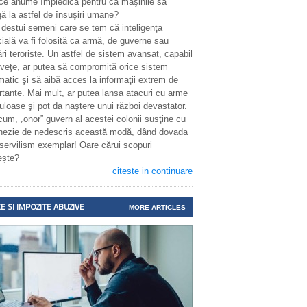
 ce anume împiedică pentru ca maşinile să
ă la astfel de însuşiri umane?
 destui semeni care se tem că inteligenţa
icială va fi folosită ca armă, de guverne sau
ri teroriste. Un astfel de sistem avansat, capabil
nveţe, ar putea să compromită orice sistem
matic şi să aibă acces la informaţii extrem de
rtante. Mai mult, ar putea lansa atacuri cu arme
uloase şi pot da naştere unui război devastator.
cum, „onor” guvern al acestei colonii susţine cu
enezie de nedescris această modă, dând dovada
 servilism exemplar! Oare cărui scopuri
ește?
citeste in continuare
E SI IMPOZITE ABUZIVE
MORE ARTICLES