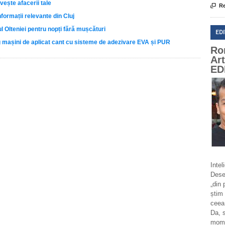
vește afacerii tale

Re
nformații relevante din Cluj
l Olteniei pentru nopți fără mușcături
ED
eg mașini de aplicat cant cu sisteme de adezivare EVA și PUR
Ro
Ar
ED
Intel
Deseo
„din 
știm 
ceea
Da, 
momen