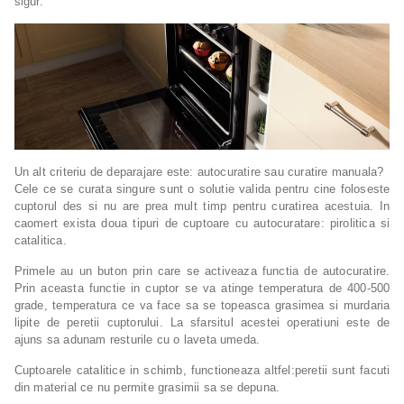
sigur.
Un alt criteriu de deparajare este: autocuratire sau curatire manuala?
Cele ce se curata singure sunt o solutie valida pentru cine foloseste
cuptorul des si nu are prea mult timp pentru curatirea acestuia. In
caomert exista doua tipuri de cuptoare cu autocuratare: pirolitica si
catalitica.
Primele au un buton prin care se activeaza functia de autocuratire.
Prin aceasta functie in cuptor se va atinge temperatura de 400-500
grade, temperatura ce va face sa se topeasca grasimea si murdaria
lipite de peretii cuptorului. La sfarsitul acestei operatiuni este de
ajuns sa adunam resturile cu o laveta umeda.
Cuptoarele catalitice in schimb, functioneaza altfel:peretii sunt facuti
din material ce nu permite grasimii sa se depuna.