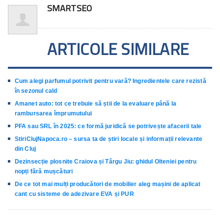
SMARTSEO
ARTICOLE SIMILARE
Cum alegi parfumul potrivit pentru vară? Ingredientele care rezistă
în sezonul cald
Amanet auto: tot ce trebuie să știi de la evaluare până la
rambursarea împrumutului
PFA sau SRL în 2025: ce formă juridică se potrivește afacerii tale
StiriClujNapoca.ro – sursa ta de știri locale și informații relevante
din Cluj
Dezinsecție plosnite Craiova și Târgu Jiu: ghidul Olteniei pentru
nopți fără mușcături
De ce tot mai mulți producători de mobilier aleg mașini de aplicat
cant cu sisteme de adezivare EVA și PUR