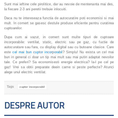
Sunt mai ieftine cele pirolitice, dar au nevoie de mentenanta mai des,
la fiecare 2-3 ani peretii trebuie inlocuiti.
Daca nu te intereseaza functia de autocuratire poti economisi si mai
mult. In comert se gasesc destule produse eficiente pentru curatirea
cuptoarelor.
Dupa cum ai vazut, in comert sunt multe tipuri de cuptoare
incorporabile: ventilat, static, electric sau pe gaz, cu fuctie de
autocuratare sau fara, cu display digital sau cu butoane clasice. Care
este
cel mai bun cuptor incorporabil
? Simplu! Nu exista un cel mai
bun in general ci doar un tip mai mult sau mai putin adaptat nevoilor
tale. Ce preferi? Sa economisesti energie electrica? Ia-l pe cel pe
gaz! Vrei sa obtii preparate deein carne si peste perfecte? Atunci
alege unul electric ventilat.
Tags
cuptor incorporabil
DESPRE AUTOR