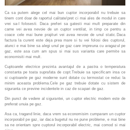
Ca sa putem alege cel mai bun cuptor incorporabil nu trebuie sa
tinem cont doar de raportul calitate/pret ci mai ales de modul in care
vrei sa-l folosesti. Daca preferi sa gatesti mai mult preparate din
carne vei avea nevoie de un cuptor ventilat, in timp ce pentru a
coace cele mai bune prajituri vei avea nevoie de unul static.Daca
factura la curent este deja prea mare si tu vei folosi des cuptorul,
atunci e mai bine sa alegi unul pe gaz care impreuna cu aragazul pe
gaz, este asa cum am spus si mai sus varianta care permite sa
economisiti mai mult.
Cuptoarele electrice prezinta avantajul de a pastra o temperatura
constanta pe toata suprafata de copt.Trebuie sa specificam insa ce
si cuptoarele pe gaz moderne sunt dotate cu termostat ce reduc la
minim aceasta problema.Cele pe gaz trebuie dotate cu sistem de
siguranta ce previne incidentele in caz de scapari de gaz.
Din punct de vedere al sigurantei, un cuptor electric modern este de
preferat unuia pe gaz.
Asa ca, tragand linie, daca vrem sa economisim cumparam un cuptor
incorporabil pe gaz, iar daca bugetul nu ne pune probleme, e mai bine
sa ne orientam spre cuptorul incorporabil electric, mai comod si mai