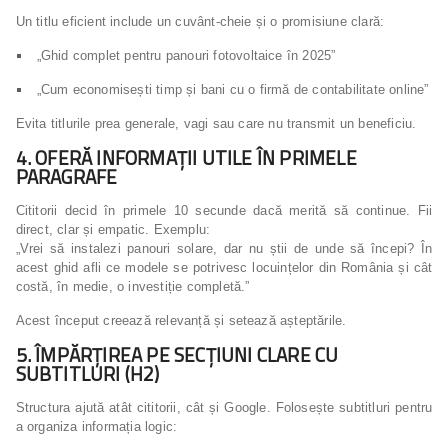
Un titlu eficient include un cuvânt-cheie și o promisiune clară:
„Ghid complet pentru panouri fotovoltaice în 2025”
„Cum economisești timp și bani cu o firmă de contabilitate online”
Evita titlurile prea generale, vagi sau care nu transmit un beneficiu.
4. OFERĂ INFORMAȚII UTILE ÎN PRIMELE
PARAGRAFE
Cititorii decid în primele 10 secunde dacă merită să continue. Fii
direct, clar și empatic. Exemplu:
„Vrei să instalezi panouri solare, dar nu știi de unde să începi? În
acest ghid afli ce modele se potrivesc locuințelor din România și cât
costă, în medie, o investiție completă.”
Acest început creează relevanță și setează așteptările.
5. ÎMPĂRȚIREA PE SECȚIUNI CLARE CU
SUBTITLURI (H2)
Structura ajută atât cititorii, cât și Google. Folosește subtitluri pentru
a organiza informația logic: