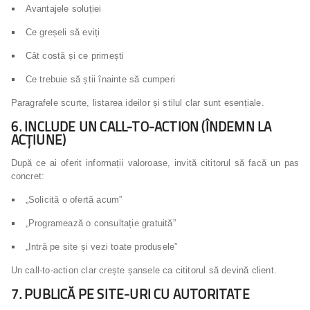
Avantajele soluției
Ce greșeli să eviți
Cât costă și ce primești
Ce trebuie să știi înainte să cumperi
Paragrafele scurte, listarea ideilor și stilul clar sunt esențiale.
6. INCLUDE UN CALL-TO-ACTION (ÎNDEMN LA
ACȚIUNE)
După ce ai oferit informații valoroase, invită cititorul să facă un pas
concret:
„Solicită o ofertă acum”
„Programează o consultație gratuită”
„Intră pe site și vezi toate produsele”
Un call-to-action clar crește șansele ca cititorul să devină client.
7. PUBLICĂ PE SITE-URI CU AUTORITATE