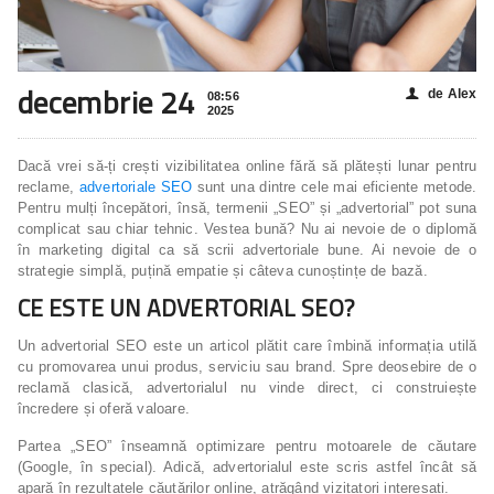
decembrie 24
de Alex
👤
08:56
2025
Dacă vrei să-ți crești vizibilitatea online fără să plătești lunar pentru
reclame,
advertoriale SEO
sunt una dintre cele mai eficiente metode.
Pentru mulți începători, însă, termenii „SEO” și „advertorial” pot suna
complicat sau chiar tehnic. Vestea bună? Nu ai nevoie de o diplomă
în marketing digital ca să scrii advertoriale bune. Ai nevoie de o
strategie simplă, puțină empatie și câteva cunoștințe de bază.
CE ESTE UN ADVERTORIAL SEO?
Un advertorial SEO este un articol plătit care îmbină informația utilă
cu promovarea unui produs, serviciu sau brand. Spre deosebire de o
reclamă clasică, advertorialul nu vinde direct, ci construiește
încredere și oferă valoare.
Partea „SEO” înseamnă optimizare pentru motoarele de căutare
(Google, în special). Adică, advertorialul este scris astfel încât să
apară în rezultatele căutărilor online, atrăgând vizitatori interesați.