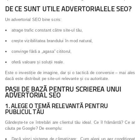
DE CE SUNT UTILE ADVERTORIALELE SEO?
Un advertorial SEO bine scris:
atrage trafic constant către site-ul tău,
crește vizibilitatea brandului în mod natural,
convinge fără a „agasa” cititorul,
oferă valoare și soluții reale.
Este o investiție de imagine, dar și o tactică de conversie – mai ales
dacă este distribuit pe site-uri relevante și cu autoritate.
PAȘII DE BAZĂ PENTRU SCRIEREA UNUI
ADVERTORIAL SEO
1. ALEGE O TEMĂ RELEVANTĂ PENTRU
PUBLICUL TĂU
Gândește-te ce întrebări are clientul tău ideal. Ce îl frământă? Ce ar
căuta pe Google? De exemplu:
Dacă vinzi sisteme de climatizare: „Cum alegi un aer condiționat