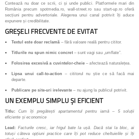
Contează nu doar ce scrii, ci și unde publici. Platformele mari din
România precum spotmedia.ro, wall-street.ro sau start-up.ro oferă
secțiuni pentru advertoriale. Alegerea unui canal potrivit îți aduce
expunere și credibilitate.
GREȘELI FRECVENTE DE EVITAT
Textul este doar reclamă
– fără valoare reală pentru cititor.
Titlurile nu spun nimic concret
– sunt vagi sau „umflate”.
Folosirea excesivă a cuvintelor-cheie
– afectează naturalețea.
Lipsa unui call-to-action
– cititorul nu știe ce să facă mai
departe.
Publicare pe site-uri irelevante
– nu ajung la publicul potrivit.
UN EXEMPLU SIMPLU ȘI EFICIENT
Titlu:
Cum îți pregătești apartamentul pentru iarnă – 5 soluții
eficiente și economice
Lead:
Facturile cresc, iar frigul bate la ușă. Dacă stai la bloc, ai
totuși câteva opțiuni practice care îți pot reduce cheltuielile și îți