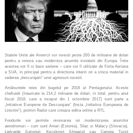
Statele Unite ale Americii vor investi peste 200 de milioane de dolari
pentru a renova sau moderniza anumite instalatii din Europa. Între
acestea vor fi si baze aeriene – care vor fi utilizate de Forta Aeriana
a SUA, in principal pentru a directiona intariri ori a stoca material in
vederea „descurajarii” unei agresiuni rusesti.
Amãnuntele reies din bugetul pe 2018 al Pentagonului. Aceste
cheltuieli (înaumate la 214,2 milioane de dolari, in total, pentru anul
fiscal 2018, care a inceput din 1 octombrie 2017) sunt parte a
„Initiativei Europene de Descurajare” (fosta „Initiativa Europeana de
Linistire”), potrivit Rador care citeaza editia online a RTL.
Fondurile vor permite renovarea ori modernizarea anumitor
aerodromuri – cum sunt Amari (Estonia), Sliac si Malacy (Slovacia),
Lielvarde (Letonia), Kecskmet (Ungaria) sau Campia Turzii