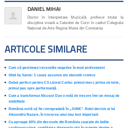
DANIEL MIHAI
Doctor în Interpretare Muzicală, profesor titular la
disciplina vioară a Catedrei de Corzi în cadrul Colegiului
Național de Arte Regina Maria din Constanța
ARTICOLE SIMILARE
Cum să gestionezi recenziile negative în mod profesionist
Ghid by Sante: 3 cauze ascunse ale oboselii cronice
Debut perfect pentru CS Litoral Corbu: primul meci, prima victorie,
primul pas spre performanță
Cum a transformat Nicușor Dan o notă de trecere într-un mesaj de
stabilitate
România evită să fie retrogradată în „JUNK”. Rolul decisiv al lui
Alexandru Nazare, în trecerea unui nou test important
Cu aproape 60% din decesele din România cauzate de bolile
cardiovasculare, rapiditatea diagnosticului în urgențe devine o