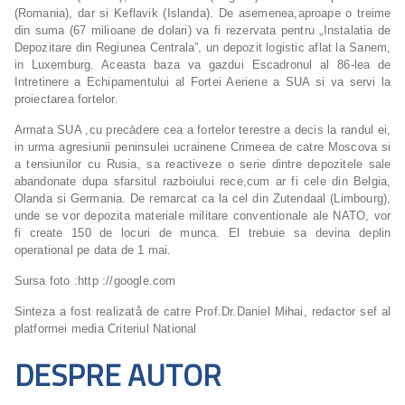
(Romania), dar si Keflavik (Islanda). De asemenea,aproape o treime
din suma (67 milioane de dolari) va fi rezervata pentru „Instalatia de
Depozitare din Regiunea Centrala”, un depozit logistic aflat la Sanem,
in Luxemburg. Aceasta baza va gazdui Escadronul al 86-lea de
Intretinere a Echipamentului al Fortei Aeriene a SUA si va servi la
proiectarea fortelor.
Armata SUA ,cu precādere cea a fortelor terestre a decis la randul ei,
in urma agresiunii peninsulei ucrainene Crimeea de catre Moscova si
a tensiunilor cu Rusia, sa reactiveze o serie dintre depozitele sale
abandonate dupa sfarsitul razboiului rece,cum ar fi cele din Belgia,
Olanda si Germania. De remarcat ca la cel din Zutendaal (Limbourg),
unde se vor depozita materiale militare conventionale ale NATO, vor
fi create 150 de locuri de munca. El trebuie sa devina deplin
operational pe data de 1 mai.
Sursa foto :http ://google.com
Sinteza a fost realizatå de catre Prof.Dr.Daniel Mihai, redactor sef al
platformei media Criteriul National
DESPRE AUTOR