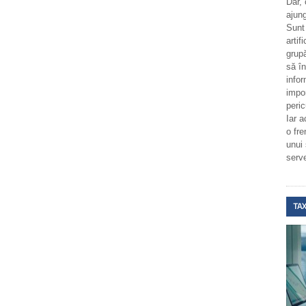
Dar,
ajung
Sunt
artif
grupă
să î
infor
impo
peric
Iar a
o fr
unui
serv
TAX