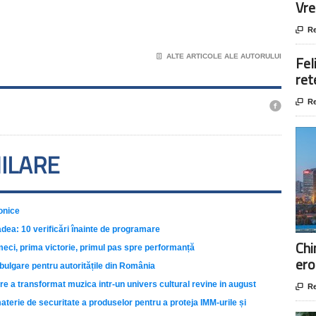
Vre

Re
📄
ALTE ARTICOLE ALE AUTORULUI
Fel
ret

Re

MILARE
onice
adea: 10 verificări înainte de programare
Chi
meci, prima victorie, primul pas spre performanță
ero
ulgare pentru autoritățile din România
 a transformat muzica intr-un univers cultural revine in august

Re
erie de securitate a produselor pentru a proteja IMM-urile și