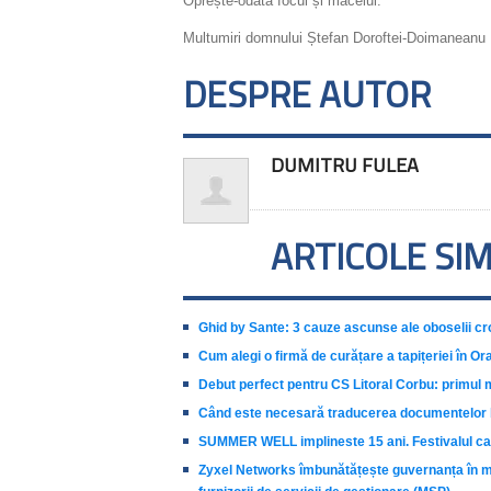
Oprește-odată focul și măcelul.
Multumiri domnului Ștefan Doroftei-Doimaneanu
DESPRE AUTOR
DUMITRU FULEA
ARTICOLE SI
Ghid by Sante: 3 cauze ascunse ale oboselii cr
Cum alegi o firmă de curățare a tapițeriei în Or
Debut perfect pentru CS Litoral Corbu: primul 
Când este necesară traducerea documentelor b
SUMMER WELL implineste 15 ani. Festivalul care
Zyxel Networks îmbunătățește guvernanța în mat