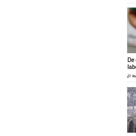
De 
lab

Re