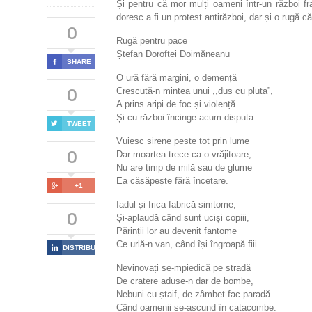
Și pentru că mor mulți oameni într-un război fra
doresc a fi un protest antirăzboi, dar și o rugă c
0
Rugă pentru pace
Ștefan Doroftei Doimăneanu

SHARE
O ură fără margini, o demență
0
Crescută-n mintea unui ,,dus cu pluta”,
A prins aripi de foc și violență
Și cu război încinge-acum disputa.

TWEET
Vuiesc sirene peste tot prin lume
0
Dar moartea trece ca o vrăjitoare,
Nu are timp de milă sau de glume
Ea căsăpește fără încetare.

+1
Iadul și frica fabrică simtome,
0
Și-aplaudă când sunt uciși copiii,
Părinții lor au devenit fantome
Ce urlă-n van, când își îngroapă fiii.

DISTRIBUIE
Nevinovați se-mpiedică pe stradă
De cratere aduse-n dar de bombe,
Nebuni cu ștaif, de zâmbet fac paradă
Când oamenii se-ascund în catacombe.