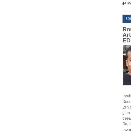

Re
ED
Ro
Ar
ED
Intel
Deseo
„din 
știm 
ceea
Da, 
momen