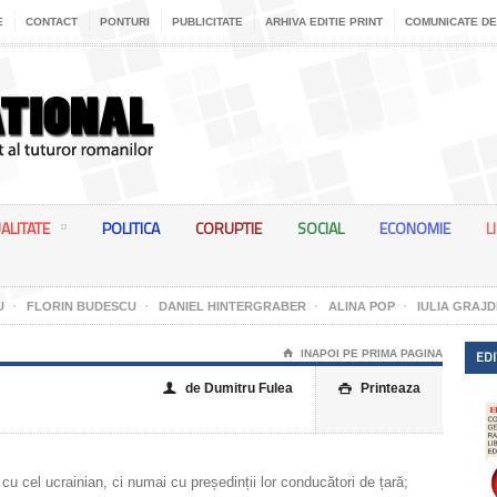
E
CONTACT
PONTURI
PUBLICITATE
ARHIVA EDITIE PRINT
COMUNICATE DE
ALITATE
POLITICA
CORUPTIE
SOCIAL
ECONOMIE
L
U
FLORIN BUDESCU
DANIEL HINTERGRABER
ALINA POP
IULIA GRAJD
EDI
⌂
INAPOI PE PRIMA PAGINA
de Dumitru Fulea
Printeaza
👤

cu cel ucrainian, ci numai cu președinții lor conducători de țară;