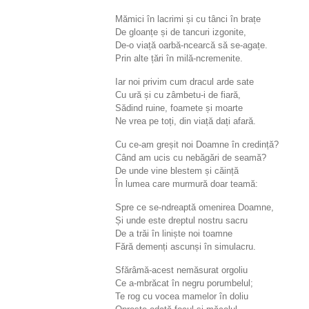
Mămici în lacrimi și cu tânci în brațe
De gloanțe și de tancuri izgonite,
De-o viață oarbă-ncearcă să se-agațe.
Prin alte țări în milă-ncremenite.
Iar noi privim cum dracul arde sate
Cu ură și cu zâmbetu-i de fiară,
Sădind ruine, foamete și moarte
Ne vrea pe toți, din viață dați afară.
Cu ce-am greșit noi Doamne în credință?
Când am ucis cu nebăgări de seamă?
De unde vine blestem și căință
În lumea care murmură doar teamă:
Spre ce se-ndreaptă omenirea Doamne,
Și unde este dreptul nostru sacru
De a trăi în liniște noi toamne
Fără demenți ascunși în simulacru.
Sfărâmă-acest nemăsurat orgoliu
Ce a-mbrăcat în negru porumbelul;
Te rog cu vocea mamelor în doliu