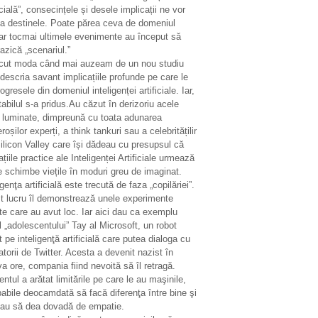
icială”, consecințele și desele implicații ne vor
ta destinele. Poate părea ceva de domeniul
ar tocmai ultimele evenimente au început să
azică „scenariul.”
ecut moda când mai auzeam de un nou studiu
descria savant implicațiile profunde pe care le
ogresele din domeniul inteligenței artificiale. Iar,
tabilul s-a pridus.Au căzut în derizoriu acele
i luminate, dimpreună cu toata adunarea
oșilor experți, a think tankuri sau a celebritățilir
ilicon Valley care își dădeau cu presupsul că
ațiile practice ale Inteligenței Artificiale urmează
e schimbe viețile în moduri greu de imaginat.
igenţa artificială este trecută de faza „copilăriei”.
t lucru îl demonstrează unele experimente
te care au avut loc. Iar aici dau ca exemplu
 „adolescentului” Tay al Microsoft, un robot
 pe inteligenţă artificială care putea dialoga cu
zatorii de Twitter. Acesta a devenit nazist în
a ore, compania fiind nevoită să îl retragă.
entul a arătat limitările pe care le au maşinile,
abile deocamdată să facă diferenţa între bine şi
sau să dea dovadă de empatie.