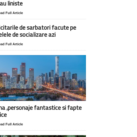
au liniste
ad Full Article
icitarile de sarbatori facute pe
elele de socializare azi
ad Full Article
na ,personaje fantastice si fapte
ice
ad Full Article