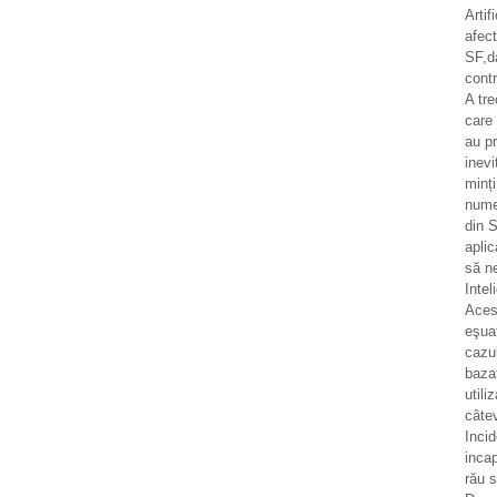
Artif
afec
SF,d
contr
A tr
care 
au pr
inevi
minț
numer
din S
aplic
să n
Intel
Aces
eşua
cazul
bazat
utili
câtev
Incid
incap
rău 