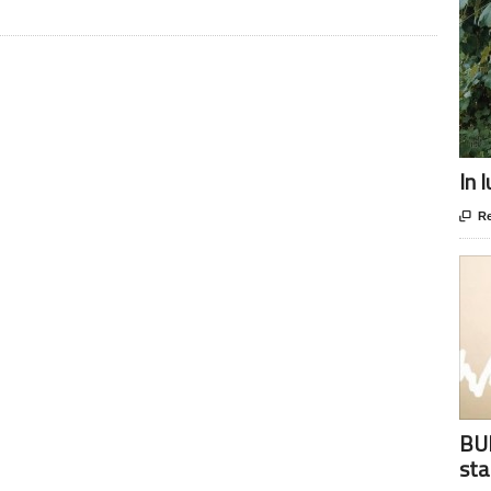
In 

Re
BUR
sta