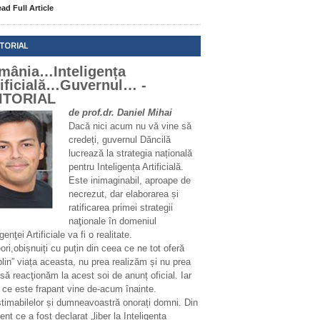
ad Full Article
ITORIAL
mânia…Inteligența
tificială…Guvernul… -
ITORIAL
de prof.dr. Daniel Mihai
Dacă nici acum nu vă vine să
credeți, guvernul Dăncilă
lucrează la strategia națională
pentru Inteligența Artificială.
Este inimaginabil, aproape de
necrezut, dar elaborarea și
ratificarea primei strategii
naţionale în domeniul
igenţei Artificiale va fi o realitate.
ri,obișnuiți cu puțin din ceea ce ne tot oferă
plin” viața aceasta, nu prea realizăm și nu prea
să reacţionăm la acest soi de anunț oficial. Iar
 ce este frapant vine de-acum înainte.
stimabilelor și dumneavoastră onorați domni. Din
t ce a fost declarat „liber la Inteligența