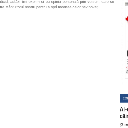
ticid, astăzi îmi exprim și eu opinia personală prin versuri, care se
ătre Mântuitorul nostru pentru a opri moartea celor nevinovați.
CO
AI-
câi

Re