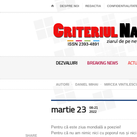
⌂
DESPRE NOI
REDACTIA
CONFIDENTIALITAT
DEZVALUIRI
BREAKING NEWS
ACTU
AUTORI
DANIEL MIHAI
MIRCEA VINTILESC
martie 23
08:21
2022
Pentru că este ziua mondială a poeziei!
Pentru că nu am nimic nici cu poporul rus și nici 
SHARE