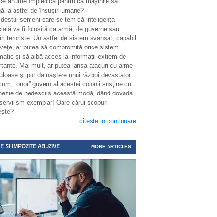
 ce anume împiedică pentru ca maşinile să
ă la astfel de însuşiri umane?
 destui semeni care se tem că inteligenţa
icială va fi folosită ca armă, de guverne sau
ri teroriste. Un astfel de sistem avansat, capabil
nveţe, ar putea să compromită orice sistem
matic şi să aibă acces la informaţii extrem de
rtante. Mai mult, ar putea lansa atacuri cu arme
uloase şi pot da naştere unui război devastator.
cum, „onor” guvern al acestei colonii susţine cu
enezie de nedescris această modă, dând dovada
 servilism exemplar! Oare cărui scopuri
ește?
citeste in continuare
E SI IMPOZITE ABUZIVE
MORE ARTICLES