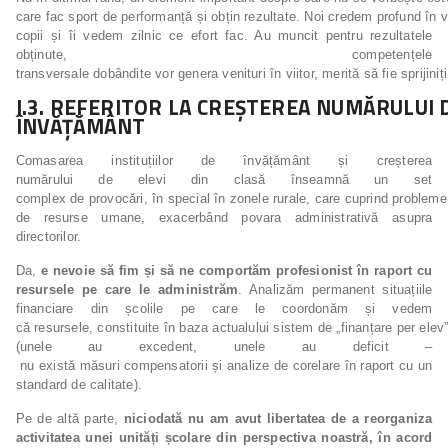
care fac sport de performanță și obțin rezultate. Noi credem profund în 
copii și îi vedem zilnic ce efort fac. Au muncit pentru rezultatele
obținute, competențele
transversale dobândite vor genera venituri în viitor, merită să fie sprijiniț
I.3.
REFERITOR
LA
CREȘTEREA
NUMĂRULUI
ÎNVĂȚĂMÂNT
Comasarea instituțiilor de învățământ și creșterea
numărului de elevi din clasă înseamnă un set
complex de provocări, în special în zonele rurale, care cuprind probleme f
de resurse umane, exacerbând povara administrativă asupra
directorilor.
Da,
e nevoie să fim și să ne comportăm profesionist în raport cu
resursele pe care le
administrăm
. Analizăm permanent situațiile
financiare din școlile pe care le coordonăm și vedem
că resursele, constituite în baza actualului sistem de „finanțare per elev”
(unele au excedent, unele au deficit –
nu există măsuri compensatorii și analize de corelare în raport cu un
standard de calitate).
Pe de altă parte,
niciodată nu am avut libertatea de a reorganiza
activitatea unei unități școlare din perspectiva noastră, în acord