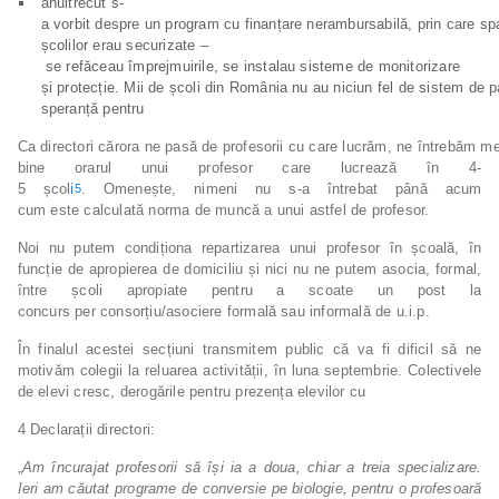
anultrecut s-
a vorbit despre un program cu finanțare nerambursabilă, prin care spa
școlilor erau securizate –
se refăceau împrejmuirile, se instalau sisteme de monitorizare
și protecție. Mii de școli din România nu au niciun fel de sistem de 
speranță pentru
Ca directori cărora ne pasă de profesorii cu care lucrăm, ne întrebăm 
bine orarul unui profesor care lucrează în 4-
5 școl
i
. Omenește, nimeni nu s-a întrebat până acum
5
cum este calculată norma de muncă a unui astfel de profesor.
Noi nu putem condiționa repartizarea unui profesor în școală, în
funcție de apropierea de domiciliu și nici nu ne putem asocia, formal,
între școli apropiate pentru a scoate un post la
concurs per consorțiu/asociere formală sau informală de u.i.p.
În finalul acestei secțiuni transmitem public că va fi dificil să ne
motivăm colegii la reluarea activității, în luna septembrie. Colectivele
de elevi cresc, derogările pentru prezența elevilor cu
4 Declarații directori:
„
Am încurajat profesorii să își ia a doua, chiar a treia specializare.
Ieri am căutat programe de conversie pe biologie, pentru o profesoară