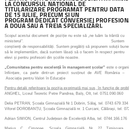
LA CONCURSUL NAȚIONAL DE
TITULARIZARE PROGRAMAT PENTRU DATA
DE 15 IULIE, PRECUM ȘI UN
PROGRAM
DEDICAT
CONVERSIEI
PROFESION
A
DOUA
SAU A TREIA SPECIALIZĂRI.
Scopul acestui document de poziție nu este să „ne luăm la trântă cu
ministerul”. Suntem
conștienți de responsabilități. Suntem pregătiți să propunem soluții bune
să le implementăm, dacă suntem lăsați să o facem în respect pentru
elevi și pentru profesorii din școlile noastre.
„Comunitatea
pentru
excelență
în
management
școlar”
este o organi
înființare, ca parte dintr-un proiect susținut de AVE România –
Asociația pentru Valori în Educație
Pentru
detalii
referitoare
la
poziția
exprimată
mai
sus,
în
funcție
de
prob
ANGHEL, Liceul Teoretic Petre Pandrea, Balș, Olt, tel. 0751.090.060
Delia PETRAN, Școala Gimnazială Nr.1 Dobrin, Sălaj, tel. 0743.679.334
Viforel DOROBANȚU, Școala Gimnazială nr. 1 Curcani, Călărași, tel. 0
Adrian SIMION, Centrul Județean de Excelență Alba, tel. 0744.166.176
Marius C. Cimpoae, Școala Gimnazială Nr. 27 Timișoara,