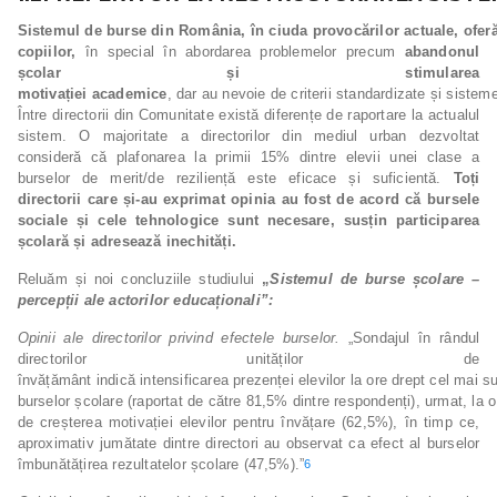
Sistemul
de
burse
din
România,
în
ciuda
provocărilor
actuale,
ofer
copiilor,
în special în abordarea problemelor precum
abandonul
școlar și stimularea
motivației
academice
, dar au nevoie de criterii standardizate și sistem
Între directorii din Comunitate există diferențe de raportare la actualul
sistem. O majoritate a directorilor din mediul urban dezvoltat
consideră că plafonarea la primii 15% dintre elevii unei clase a
burselor de merit/de reziliență este eficace și suficientă.
Toți
directorii care și-au exprimat opinia au fost de acord că bursele
sociale și cele tehnologice sunt necesare, susțin participarea
școlară și adresează inechități.
Reluăm și noi concluziile studiului
„
Sistemul de burse școlare –
percepții ale actorilor
educaționali”:
Opinii ale directorilor privind efectele burselor.
„Sondajul în rândul
directorilor unităților de
învățământ indică intensificarea prezenței elevilor la ore drept cel mai s
burselor școlare (raportat de către 81,5% dintre respondenți), urmat, la o
de creșterea motivației elevilor pentru învățare (62,5%), în timp ce,
aproximativ jumătate dintre directori au observat ca efect al burselor
îmbunătățirea rezultatelor școlare (47,5%).”
6