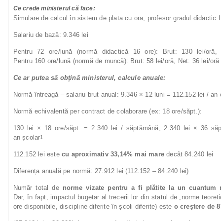
Ce
crede
ministerul
că
face:
Simulare de calcul în sistem de plata cu ora, profesor gradul didactic 
Salariu de bază: 9.346 lei
Pentru 72 ore/lună (normă didactică 16 ore): Brut: 130 lei/oră, 
Pentru 160 ore/lună (normă de muncă): Brut: 58 lei/oră, Net: 36 lei/oră
Ce
ar
putea
să
obțină
ministerul,
calcule
anuale:
Normă întreagă – salariu brut anual: 9.346 × 12 luni = 112.152 lei / an 
Normă echivalentă per contract de colaborare (ex: 18 ore/săpt.):
130 lei × 18 ore/săpt. = 2.340 lei / săptămână, 2.340 lei × 36 săp
an școlar
1
112.152 lei este
cu
aproximativ
33,14%
mai
mare
decât 84.240 lei
Diferența anuală pe normă: 27.912 lei (112.152 – 84.240 lei)
Număr total de
norme vizate pentru a fi plătite la un cuantum
Dar, în fapt, impactul bugetar al trecerii lor din statul de „norme teoret
ore disponibile, discipline diferite în școli diferite) este
o
creștere de 