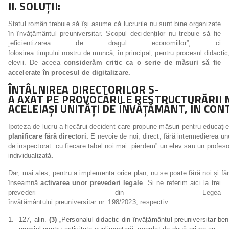
II.
SOLUȚII:
Statul român trebuie să își asume că lucrurile nu sunt bine organizate
în învățământul preuniversitar. Scopul decidenților nu trebuie să fie
„eficientizarea de dragul economiilor”, ci
folosirea timpului nostru de muncă, în principal, pentru procesul didactic
elevii. De aceea
considerăm critic ca o serie de măsuri să fie
accelerate în procesul de
digitalizare.
ÎNTÂLNIREA DIRECTORILOR S-
A AXAT PE
PROVOCĂRILE
RESTRUCTURĂRII
ACELEIAȘI
UNITĂȚI
DE
ÎNVĂȚĂMÂNT,
ÎN
CON
Ipoteza de lucru a fiecărui decident care propune măsuri pentru educație
planificare
fără
directori.
E nevoie de noi, direct, fără intermedierea u
de inspectorat: cu fiecare tabel noi mai „pierdem” un elev sau un profes
individualizată.
Dar, mai ales, pentru a implementa orice plan, nu se poate fără noi și fă
înseamnă
activarea unor prevederi legale
. Și ne referim aici la trei
prevederi din Legea
învățământului preuniversitar nr. 198/2023, respectiv:
127, alin.
(3)
„Personalul didactic din învățământul preuniversitar ben