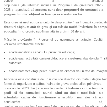
control, a analizat
propunerile „de reforme” incluse în Programul de guvernare 2025-
2028 și apreciază că
acestea
sunt doar propuneri de contracție a
progresului mic obținut în finanțarea acestui sector.
Este
greu
și
nedrept
ca anunțurile despre „tăieri” să înceapă cu educaț
drepturi
obținute
atât
de
greu
și
cu
atât
de
multă
întârziere
în
compa
educația fiind cronic subfinanțată în ultimii 30 de ani.
Măsurile prevăzute în Programul de guvernare al actualei Coaliții
vor avea următoarele efecte:
scădereacalității serviciului public de educație;
scădereaatractivității carierei didactice și creșterea abandonului în r
didactice;
scădereaatractivității pentru funcția de director de unitate de învăță
Asociația este construită de un nucleu de directori din toate județele Ro
forme de organizare a apărut înainte de greva profesorilor, primăvara –
vara anului 2023. Lecția acelor luni este că
trebuie ca directorii de
școli să fie consultați atunci când se decid modificări ale
actualului cadru de funcționare a școlilor,
mai ales că noi
considerăm că,
pentru fiecare problemă reclamată de minister sau de un beneficiar, und