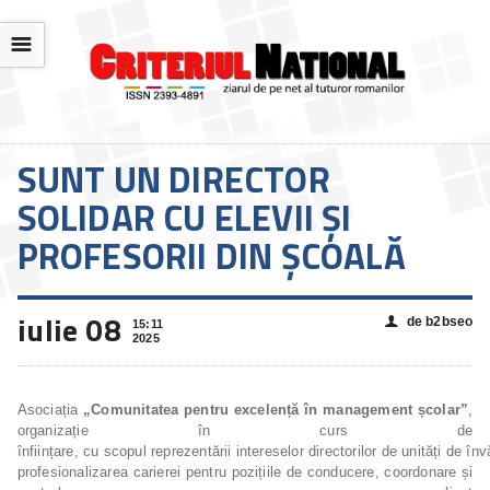
☰
SUNT UN DIRECTOR
SOLIDAR CU ELEVII ȘI
PROFESORII DIN ȘCOALĂ
iulie 08
de b2bseo
👤
15:11
2025
Asociația
„Comunitatea pentru excelență în management școlar”
,
organizație în curs de
înființare, cu scopul reprezentării intereselor directorilor de unități de în
profesionalizarea carierei pentru pozițiile de conducere, coordonare și