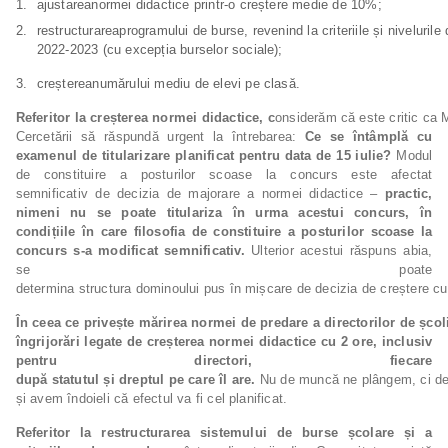
ajustareanormei didactice printr-o creștere medie de 10%;
restructurareaprogramului de burse, revenind la criteriile și nivelurile 
2022-2023 (cu excepția burselor sociale);
creștereanumărului mediu de elevi pe clasă.
Referitor
la
creșterea
normei
didactice,
c
onsiderăm că este critic ca M
Cercetării să răspundă urgent la întrebarea:
Ce se întâmplă cu
examenul de titularizare planificat pentru data de 15 iulie?
Modul
de constituire a posturilor scoase la concurs este afectat
semnificativ de decizia de majorare a normei didactice –
practic,
nimeni nu se poate titulariza
în
urma
acestui concurs,
în
condițiile în
care
filosofia
de constituire
a
posturilor scoase la
concurs s-a modificat semnificativ.
Ulterior acestui răspuns abia,
se poate
determina structura dominoului pus în mișcare de decizia de creștere cu
În
ceea
ce
privește
mărirea
normei
de
predare
a
directorilor
de
școl
îngrijorări legate de creșterea normei didactice cu 2 ore, inclusiv
pentru directori, fiecare
după
statutul
și
dreptul
pe
care
îl
are.
Nu de muncă ne plângem, ci de l
și avem îndoieli că efectul va fi cel planificat.
Referitor la restructurarea sistemului de burse școlare și a