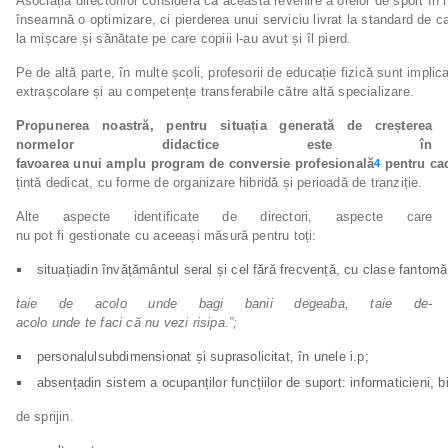
Asociația directorilor consideră că această revenire a orelor de sport în 
înseamnă o optimizare, ci pierderea unui serviciu livrat la standard de ca
la mișcare și sănătate pe care copiii l-au avut și îl pierd.
Pe de altă parte, în multe școli, profesorii de educație fizică sunt implicaț
extrașcolare și au competențe transferabile către altă specializare.
Propunerea noastră, pentru situația generată de creșterea
normelor didactice este în
favoarea
unui
amplu
program
de
conversie
profesională
pentru
ca
4
țintă dedicat, cu forme de organizare hibridă și perioadă de tranziție.
Alte aspecte identificate de directori, aspecte care
nu pot fi gestionate cu aceeași măsură pentru toți:
situațiadin învățământul seral și cel fără frecvență, cu clase fantom
taie
de
acolo
unde
bagi
banii
degeaba,
taie
de-
acolo
unde
te
faci
că
nu
vezi
risipa.”;
personalulsubdimensionat și suprasolicitat, în unele i.p;
absențadin sistem a ocupanților funcțiilor de suport: informaticieni, bi
de sprijin.