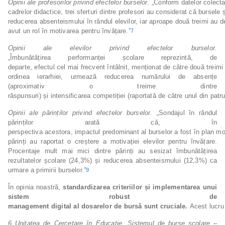
Opinii
ale
profesorilor
privind
efectelor
burselor.
„Conform datelor colecta
cadrelor didactice, trei sferturi dintre profesori au considerat că bursele
reducerea absenteismului în rândul elevilor, iar aproape două treimi au 
avut un rol în motivarea pentru învățare.”
7
Opinii
ale
elevilor
privind efectelor
burselor.
„Îmbunătățirea performanței școlare reprezintă, de
departe, efectul cel mai frecvent întâlnit, menționat de către două treimi d
ordinea ierarhiei, urmează reducerea numărului de absențe
(aproximativ o treime dintre
răspunsuri) și intensificarea competiției (raportată de către unul din patru
Opinii ale părinților privind efectelor burselor.
„Sondajul în rândul
părinților arată că, în
perspectiva acestora, impactul predominant al burselor a fost în plan mo
părinți au raportat o creștere a motivației elevilor pentru învățare.
Procentaje mult mai mici dintre părinți au sesizat îmbunătățirea
rezultatelor școlare (24,3%) și reducerea absenteismului (12,3%) ca
urmare a primirii burselor.”
9
În opinia noastră,
standardizarea criteriilor și implementarea unui
sistem robust de
management
digital
al
dosarelor
de
bursă
sunt
cruciale.
Acest lucru
6
Unitatea de Cercetare în Educație. Sistemul de burse școlare –