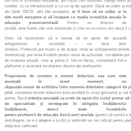
Am fost în schimburi europene, am văzut cum muncesc colegii noștri profe
condiții, cu ce infrastructură și cu ce tip de sprijin
. Dacă ne uităm la me
3
din țările OECD, alte țări europene,
ar
fi bine
să ne
uităm și
la
alte
medii
europene
și
să începem cu media investiției anuale în
educația preuniversitară!
Pentru un director de
școală, este foarte clar cine muncește și cine nu va munci nici dacă îi cre
Vrem să transmitem că e nevoie să ne oprim din această
antagonizare a societății – nu face bine
nimănui. Profesorii pot munci și de acasă, mulți au echipamente primite d
monitorizați, pot avea livrabile pentru restul de activitate. Livrabilele pot 
de evaluare anuală, care ar putea fi, într-un târziu, completată într-o
platformă și asociată rezultatelor directe ale profesorilor.
Propunerea de creștere a normei didactice, așa cum este
anunțată în acest moment, nu
răspunde
nevoii
de
echilibru
între
normele
diferitelor
categorii
de
p
pildă, creșterea normei didactice este posibilă în ciclul gimnazial și cel l
primar. Dacă
intenția
anunțată
ca
orele
de
sport
din
ciclul
primar
să
de
specialitate
și
reintegrate
în
obligația
învățătorului
învățătoarei,
atunci
toate
încadrările
pentru
profesorii
de
educație
fizică
sunt
anulate
(pentru că există o 
restrângere, nu e o alegere a școlii) și estimăm un risc ridicat pentru pi
didactice calificate.