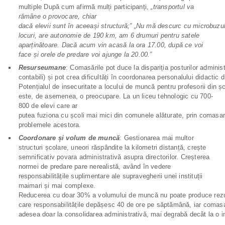
multiple După cum afirmă mulți participanți,
„transportul va
rămâne o provocare, chiar
dacă
elevii
sunt
în
aceeași
structură;”
„Nu
mă
descurc
cu
microbuzu
locuri, are autonomie de 190 km, am 6 drumuri pentru satele
aparținătoare. Dacă acum vin acasă la ora 17.00, după ce voi
face și orele de predare voi ajunge la 20.00.”
Resurse
umane
: Comasările pot duce la dispariția posturilor administ
contabili) și pot crea dificultăți în coordonarea personalului didactic d
Potențialul de insecuritate a locului de muncă pentru profesorii din ș
este, de asemenea, o preocupare. La un liceu tehnologic cu 700-
800 de elevi care ar
putea fuziona cu școli mai mici din comunele alăturate, prin comasare
problemele acestora.
Coordonare și volum de muncă
: Gestionarea mai multor
structuri școlare, uneori răspândite la kilometri distanță, crește
semnificativ povara administrativă asupra directorilor. Creșterea
normei de predare pare nerealistă, având în vedere
responsabilitățile suplimentare ale supravegherii unei instituții
maimari și mai complexe.
Reducerea cu doar 30% a volumului de muncă nu poate produce rezult
care responsabilitățile depășesc 40 de ore pe săptămână, iar coma
adesea doar la consolidarea administrativă, mai degrabă decât la o in