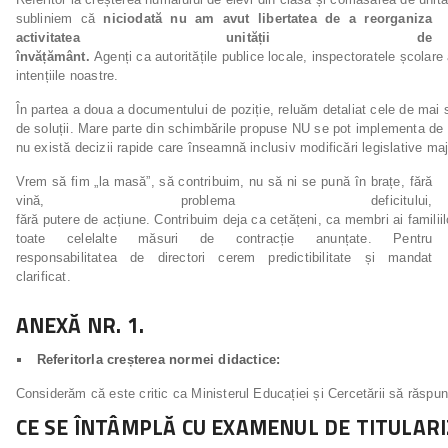
subliniem că
niciodată nu am avut libertatea de a reorganiza
activitatea unității de
învățământ.
Agenți ca autoritățile publice locale, inspectoratele școlare
intențiile noastre.
În partea a doua a documentului de poziție, reluăm detaliat cele de mai
de soluții. Mare parte din schimbările propuse NU se pot implementa de
nu există decizii rapide care înseamnă inclusiv modificări legislative maj
Vrem să fim „la masă”, să contribuim, nu să ni se pună în brațe, fără
vină, problema deficitului,
fără putere de acțiune. Contribuim deja ca cetățeni, ca membri ai familiil
toate celelalte măsuri de contracție anunțate. Pentru
responsabilitatea de directori cerem predictibilitate și mandat
clarificat.
ANEXĂ
NR.
1.
Referitor
la
creșterea
normei
didactice:
Considerăm că este critic ca Ministerul Educației și Cercetării să răspun
CE
SE
ÎNTÂMPLĂ
CU
EXAMENUL
DE
TITULAR