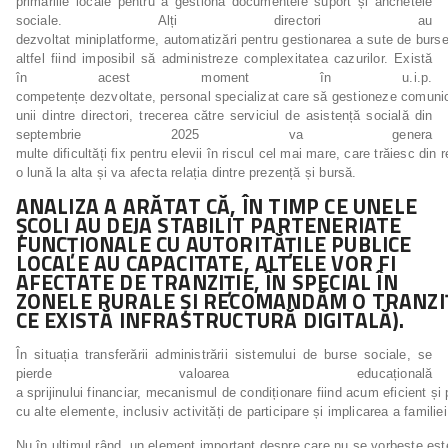
primăriile locale pentru a gestiona documentele suport și anchetele
sociale. Alți directori au
dezvoltat miniplatforme, automatizări pentru gestionarea a sute de burse
altfel fiind imposibil să administreze complexitatea cazurilor. Există
în acest moment în u.i.p.
competențe dezvoltate, personal specializat care să gestioneze comunica
unii dintre directori, trecerea către serviciul de asistență socială din
septembrie 2025 va genera
multe dificultăți fix pentru elevii în riscul cel mai mare, care trăiesc din 
o lună la alta și va afecta relația dintre prezență și bursă.
ANALIZA A ARĂTAT CĂ,
ÎN TIMP CE UNELE
ȘCOLI AU DEJA STABILIT PARTENERIATE
FUNCȚIONALE CU AUTORITĂȚILE PUBLICE
LOCALE AU CAPACITATE, ALTELE VOR FI
AFECTATE DE TRANZIȚIE, ÎN SPECIAL ÎN
ZONELE
RURALE
ȘI
RECOMANDĂM
O
TRANZI
CE EXISTĂ INFRASTRUCTURĂ DIGITALĂ).
În situația transferării administrării sistemului de burse sociale, se
pierde valoarea educațională
a sprijinului financiar, mecanismul de condiționare fiind acum eficient și 
cu alte elemente, inclusiv activități de participare și implicarea a familiei
Nu în ultimul rând, un element important despre care nu se vorbește es