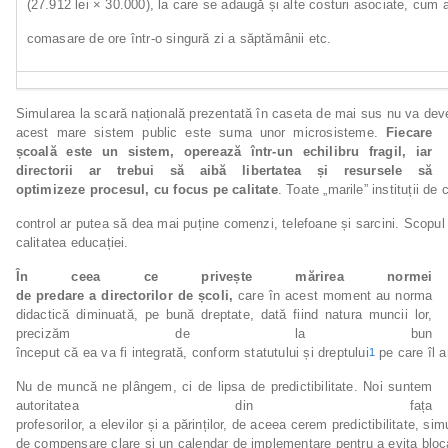
(27.912 lei × 30.000), la care se adaugă și alte costuri asociate, cum a
comasare de ore într-o singură zi a săptămânii etc.
Simularea la scară națională prezentată în caseta de mai sus nu va deven
acest mare sistem public este suma unor microsisteme.
Fiecare
școală este un sistem, operează într-un echilibru fragil, iar
directorii ar trebui să aibă libertatea și resursele să
optimizeze
procesul,
cu
focus
pe
calitate
. Toate „marile” instituții de
control ar putea să dea mai puține comenzi, telefoane și sarcini. Scopul t
calitatea educației.
În
ceea
ce
privește
mărirea
normei
de
predare
a
directorilor
de
școli,
care în acest moment au norma
didactică diminuată, pe bună dreptate, dată fiind natura muncii lor,
precizăm de la bun
început că ea va fi integrată, conform statutului și dreptului
pe care îl a
1
Nu de muncă ne plângem, ci de lipsa de predictibilitate. Noi suntem
autoritatea din fața
profesorilor, a elevilor și a părinților, de aceea cerem predictibilitate, si
de compensare clare și un calendar de implementare pentru a evita bloca