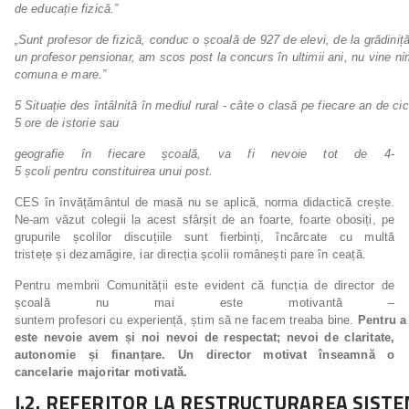
de educație fizică.”
„Sunt
profesor
de
fizică,
conduc
o
școală
de
927
de
elevi,
de
la
grădiniț
un
profesor
pensionar,
am
scos
post
la
concurs
în
ultimii
ani,
nu
vine
ni
comuna e mare.”
5
Situație
des
întâlnită
în
mediul
rural
-
câte
o
clasă
pe
fiecare
an
de
cic
5
ore
de
istorie
sau
geografie
în
fiecare
școală,
va
fi
nevoie
tot
de
4-
5
școli
pentru
constituirea
unui
post.
CES în învățământul de masă nu se aplică, norma didactică crește.
Ne-am văzut colegii la acest sfârșit de an foarte, foarte obosiți, pe
grupurile școlilor discuțiile sunt fierbinți, încărcate cu multă
tristețe și dezamăgire, iar direcția școlii românești pare în ceață.
Pentru membrii Comunității este evident că funcția de director de
școală nu mai este motivantă –
suntem profesori cu experiență, știm să ne facem treaba bine.
Pentru
a
este nevoie avem și noi nevoi de
respectat;
nevoi de claritate,
autonomie și finanțare. Un director motivat înseamnă o
cancelarie majoritar motivată.
I.2.
REFERITOR
LA
RESTRUCTURAREA
SISTE