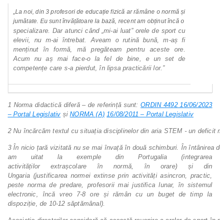
„La
noi,
din
3
profesori
de
educație
fizică
ar
rămâne
o
normă
și
jumătate.
Eu
sunt
învățătoare
la
bază,
recent
am
obținut
încă
o
specializare. Dar atunci când „mi-ai luat” orele de sport cu
elevii, nu m-ai întrebat. Aveam o rutină bună, m-aș fi
menținut în formă, mă pregăteam
pentru
aceste
ore.
Acum
nu
aș
mai
face-o
la
fel
de
bine, e un set de
competențe care s-a pierdut, în lipsa practicării lor.”
1
Norma didactică diferă – de referință sunt:
ORDIN 4492 16/06/2023
– Portal Legislativ
și
NORMA (A)
16/08/2011 – Portal Legislativ
2
Nu
încărcăm
textul
cu
situația
disciplinelor
din
aria
STEM
-
un
deficit
3
În
nicio
țară
vizitată
nu
se
mai
învață
în
două
schimburi.
În
întânirea
d
am
uitat
la exemple din Portugalia
(integrarea
activităților
extrașcolare în normă, în orare) și din
Ungaria
(justificarea normei extinse prin activități asincron, practic,
peste norma de predare, profesorii mai justifica lunar, în sistemul
electronic, încă vreo 7-8 ore și rămân cu un buget de timp la
dispoziție, de 10-12 săptămânal).