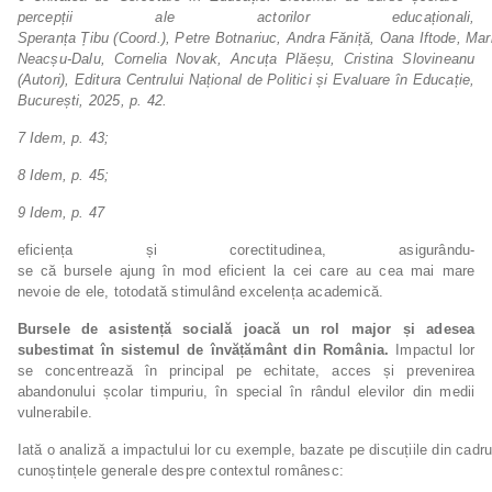
percepții ale actorilor educaționali,
Speranța
Țibu
(Coord.),
Petre
Botnariuc,
Andra
Făniță,
Oana
Iftode,
Mar
Neacșu-Dalu, Cornelia Novak, Ancuța Plăeșu, Cristina Slovineanu
(Autori), Editura Centrului Național de Politici și Evaluare în Educație,
București, 2025, p. 42.
7
Idem,
p.
43;
8
Idem,
p.
45;
9
Idem,
p.
47
eficiența și corectitudinea, asigurându-
se că bursele ajung în mod eficient la cei care au cea mai mare
nevoie de ele, totodată stimulând excelența academică.
Bursele de asistență socială joacă un rol major și adesea
subestimat în sistemul de învățământ din România.
Impactul lor
se concentrează în principal pe echitate, acces și prevenirea
abandonului școlar timpuriu, în special în rândul elevilor din medii
vulnerabile.
Iată o analiză a impactului lor cu exemple, bazate pe discuțiile din cadru
cunoștințele generale despre contextul românesc: