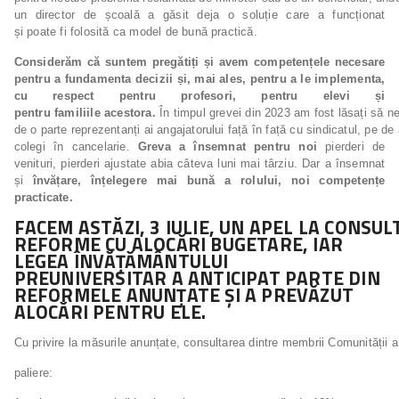
un director de școală a găsit deja o soluție care a funcționat
și poate fi folosită ca model de bună practică.
Considerăm că suntem pregătiți și avem competențele necesare
pentru a fundamenta decizii și, mai ales, pentru a le implementa,
cu respect pentru profesori, pentru elevi și
pentru
familiile
acestora.
În timpul grevei din 2023 am fost lăsați să n
de o parte reprezentanți ai angajatorului față în față cu sindicatul, pe de 
colegi în cancelarie.
Greva a însemnat pentru noi
pierderi de
venituri, pierderi ajustate abia câteva luni mai târziu. Dar a însemnat
și
învățare, înțelegere mai bună a rolului, noi competențe
practicate.
FACEM ASTĂZI, 3 IULIE,
UN
APEL
LA
CONSUL
REFORME CU
ALOCĂRI BUGETARE,
IAR
LEGEA
ÎNVĂȚĂMÂNTULUI
PREUNIVERSITAR A
ANTICIPAT PARTE
DIN
REFORMELE ANUNȚATE ȘI A PREVĂZUT
ALOCĂRI PENTRU ELE.
Cu privire la măsurile anunțate, consultarea dintre membrii Comunității a 
paliere: