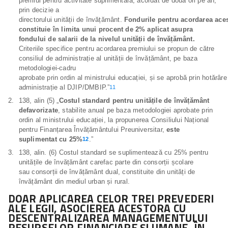
premiul pentru activitate suplimentară, acordat de două ori pe an,
prin decizie a
directorului unității de învățământ.
Fondurile
pentru
acordarea
ace
constituie în limita unui procent de 2% aplicat asupra
fondului de salarii de la nivelul
unității
de
învățământ.
Criteriile specifice pentru acordarea premiului se propun de către
consiliul de administrație al unității de învățământ, pe baza
metodologiei-cadru
aprobate prin ordin al ministrului educației, și se aprobă prin hotărâre
administrație al DJIP/DMBIP.”
11
138, alin (5) „
Costul standard pentru unitățile de învățământ
defavorizate
, stabilite anual pe baza metodologiei aprobate prin
ordin al ministrului educației, la propunerea Consiliului Național
pentru Finanțarea Învățământului Preuniversitar,
este
suplimentat cu 25%
.”
12
138, alin. (6) Costul standard se suplimentează cu 25% pentru
unitățile de învățământ carefac parte din consorții școlare
sau consorții de învățământ dual, constituite din unități de
învățământ din mediul urban și rural.
DOAR
APLICAREA CELOR TREI PREVEDERI
ALE LEGII, ASOCIEREA ACESTORA CU
DESCENTRALIZAREA MANAGEMENTULUI
RESURSELOR FINANCIARE ȘI UMANE, ÎN