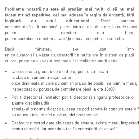
Problema noastră nu este să predăm mai mult, ci să nu mai
facem munci repetitive, cel mai adesea în regim de urgență, fără
legătură cu actul educațional.
Dacă sarcina
administrativă ar fi mai mică, putem intra mai mult la ore, la orele noastre
putem fi directori mai buni,
putem contribui la creșterea calității educației pentru fiecare elev.
Dacă ministerul s-a uitat într-
un calculator și a văzut că directorii țin multe ore în sistem de plată
cu ora, poate nu au văzut realitatea. Iar realitatea arată astfel:
Uneorine este greu cu cele 6-8 ore, pentru că intrăm
la clasă și suntem învățați ca în
orice dimineață în care suntem în oră să fie posibil să primim mesaj
inspectorat cu poruncă de completare până la ora 13:00;
Poți fi director și învățător, poți fi director și singurul profesor de o
anume disciplină din
școală- ai o normă didactică, ceea ce poți scoate la concurs este o 
nu aduce stabilite nici elevilor, nici profesorilor;
Dacăsunt directori care abuzează de sistem, există mereu inspecto
pentru derogări. Iar aceștia o fac în cunoștință de cauză
.
2