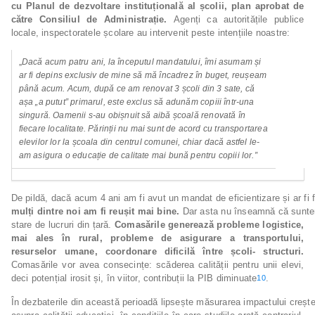
cu Planul de dezvoltare instituțională al școlii, plan aprobat de
către Consiliul de Administrație.
Agenți ca autoritățile publice
locale, inspectoratele școlare au intervenit peste intențiile noastre:
„
Dacă acum patru ani, la începutul mandatului, îmi asumam și
ar
fi
depins
exclusiv
de
mine
să
mă
încadrez
în
buget,
reușeam
până acum. Acum, după ce am renovat 3 școli din 3 sate, că
așa „a putut” primarul, este exclus să adunăm copiii într-una
singură. Oamenii s-au obișnuit să aibă școală renovată în
fiecare
localitate.
Părinții
nu
mai
sunt
de
acord
cu
transportarea
elevilor lor la școala din centrul comunei, chiar dacă astfel le-
am asigura o educație de calitate mai bună pentru copiii lor.”
De pildă, dacă acum 4 ani am fi avut un mandat de eficientizare și ar fi 
mulți
dintre
noi
am
fi
reușit
mai
bine.
Dar asta nu înseamnă că sunte
stare de lucruri din țară.
Comasările generează probleme logistice,
mai ales în rural, probleme de asigurare a transportului,
resurselor umane, coordonare dificilă între școli-
structuri.
Comasările vor avea consecințe: scăderea calității pentru unii elevi,
deci potențial irosit și, în viitor, contribuții la PIB diminuate
.
10
În dezbaterile din această perioadă lipsește măsurarea impactului creșter