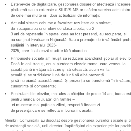
Estenevoie de digitalizare, gestionarea dosarelor afectează începerea
platformă sau o extensie a SIIIR/SIMS ar scădea sarcina administra
de cele mai multe ori, doar actualizări de informații;
Actualul sistem deburse a favorizat rezultate de pionierat,
de recuperarea unor elevi de clasa a opta, cu 2-
3 ani de repetenție în spate, care au fost prezenți, au recuperat, și
au susținut Evaluarea Națională. Sau o promoție de învățământ profe
sprijiniți în intervalul 2023-
2025, care finalizează studiile fără abandon.
Prinbursele sociale am reușit să reducem abandonul școlar al elevilo
Dacă în anii trecuți, anual pierdeam elevele rrome, care veneau la
școală până învățau să scrie și să citească, acum vin la
școală și se străduiesc lună de lună să aibă prezență
și să nu piardă această bursă. Și prezența se transformă în învățare,
cunoștințe și competențe;
Pentrufamiliile elevilor, mai ales a băieților de peste 14 ani, bursa 
pentru munca lor „luată” din familie –
ei muncesc mai puțin ca zilieri, respectă fiecare zi
de prezență care se reflectă în bursa încasată.
Membrii Comunității au discutat despre gestionarea burselor sociale și tran
de asistență socială, unii directori împărtășind din experiențele lor pozit