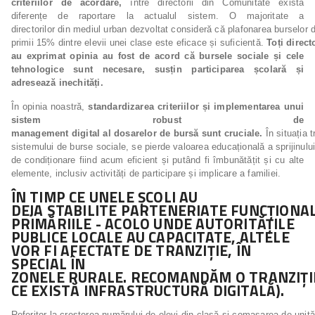
criteriilor de acordare,
între directorii din Comunitate există
diferențe de raportare la actualul sistem. O majoritate a
directorilor din mediul urban dezvoltat consideră că plafonarea burselor d
primii 15% dintre elevii unei clase este eficace și suficientă.
Toți
directo
au
exprimat opinia au fost de acord că bursele sociale și cele
tehnologice sunt necesare, susțin participarea școlară și
adresează inechități.
În opinia noastră,
standardizarea criteriilor și implementarea unui
sistem robust de
management
digital
al
dosarelor
de
bursă
sunt
cruciale.
În situația t
sistemului de burse sociale, se pierde valoarea educațională a sprijinulu
de condiționare fiind acum eficient și putând fi îmbunătățit și cu alte
elemente, inclusiv activități de participare și implicare a familiei.
ÎN
TIMP CE
UNELE
ȘCOLI AU
DEJA
STABILITE
PARTENERIATE
FUNCȚIONA
PRIMĂRIILE -
ACOLO
UNDE AUTORITĂȚILE
PUBLICE LOCALE AU CAPACITATE, ALTELE
VOR FI AFECTATE DE TRANZIȚIE, ÎN
SPECIAL ÎN
ZONELE
RURALE.
RECOMANDĂM
O
TRANZIȚI
CE EXISTĂ INFRASTRUCTURĂ DIGITALĂ).
Referitor la creșterea numărului de elevi din clasă și comasarea de unit