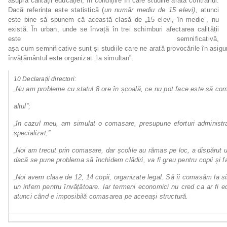
asupra calității educației, în condițiile în care studiile arată contrariul.
Dacă referința este statistică (
un număr mediu de 15 elevi),
atunci
este bine să spunem că această clasă de „15 elevi, în medie”, nu
există. În urban, unde se învață în trei schimburi afectarea calității
este semnificativă,
așa cum semnificative sunt și studiile care ne arată provocările în asigur
învățământul este organizat „la simultan”.
10
Declarații
directori:
„Nu
am
probleme
cu
statul
8
ore
în
școală,
ce
nu
pot
face
este
să
co
altul”;
„în cazul meu, am simulat o comasare, presupune eforturi administra
specializat;”
„Noi
am
trecut
prin
comasare,
dar
școlile
au
rămas
pe
loc,
a
dispărut
dacă se pune problema să închidem clădiri, va fi greu pentru copii și fa
„Noi
avem
clase
de
12,
14
copii,
organizate
legal.
Să
îi
comasăm
la
s
un infern pentru învățătoare. Iar termeni economici nu cred ca ar fi 
atunci când e imposibilă comasarea pe aceeași structură.