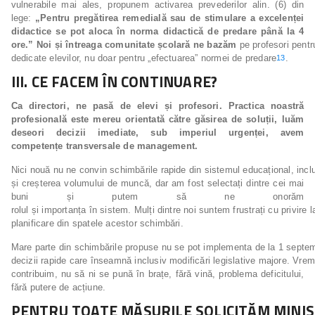
vulnerabile mai ales, propunem activarea prevederilor alin. (6) din
lege:
„Pentru pregătirea remedială sau de stimulare a excelenței
didactice se pot aloca în norma didactică de predare până la 4
ore.”
Noi
și
întreaga
comunitate
școlară
ne
bazăm
pe profesori pentru
dedicate elevilor, nu doar pentru „efectuarea” normei de predare
.
13
III.
CE
FACEM
ÎN
CONTINUARE?
Ca directori, ne pasă de elevi și profesori. Practica noastră
profesională este mereu orientată către găsirea de soluții, luăm
deseori decizii imediate, sub imperiul urgenței, avem
competențe transversale de management.
Nici nouă nu ne convin schimbările rapide din sistemul educațional, incl
și creșterea volumului de muncă, dar am fost selectați dintre cei mai
buni și putem să ne onorăm
rolul și importanța în sistem. Mulți dintre noi suntem frustrați cu privire l
planificare din spatele acestor schimbări.
Mare parte din schimbările propuse nu se pot implementa de la 1 septem
decizii rapide care înseamnă inclusiv modificări legislative majore. Vrem
contribuim, nu să ni se pună în brațe, fără vină, problema deficitului,
fără putere de acțiune.
PENTRU TOATE MĂSURILE
SOLICITĂM
MINIS