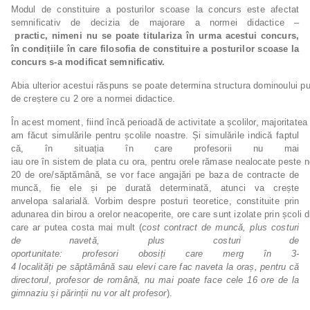
Modul de constituire a posturilor scoase la concurs este afectat
semnificativ de decizia de majorare a normei didactice –
practic,
nimeni
nu
se
poate
titulariza
în
urma
acestui
concurs,
în condițiile în care filosofia de constituire a posturilor scoase la
concurs s-a modificat
semnificativ.
Abia ulterior acestui răspuns se poate determina structura dominoului p
de creștere cu 2 ore a normei didactice.
În acest moment, fiind încă perioadă de activitate a școlilor, majoritatea 
am făcut simulările pentru școlile noastre. Și simulările indică faptul
că, în situația în care profesorii nu mai
iau ore în sistem de plata cu ora, pentru orele rămase nealocate peste 
20 de ore/săptămână, se vor face angajări pe baza de contracte de
muncă, fie ele și pe durată determinată, atunci va crește
anvelopa salarială. Vorbim despre posturi teoretice, constituite prin
adunarea din birou a orelor neacoperite, ore care sunt izolate prin școli di
care ar putea costa mai mult (
cost contract de muncă, plus costuri
de navetă, plus costuri de
oportunitate:
profesori
obosiți
care
merg
în
3-
4
localități
pe
săptămână
sau
elevi
care
fac
naveta la oraș, pentru că
directorul, profesor de română, nu mai poate face cele 16 ore de la
gimnaziu și părinții nu vor alt profesor
).