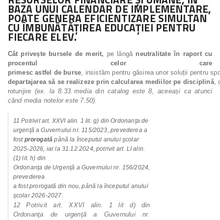
BAZA UNUI CALENDAR DE IMPLEMENTARE,
POATE GENERA EFICIENTIZARE SIMULTAN
CU ÎMBUNĂTĂȚIREA EDUCAȚIEI PENTRU
FIECARE ELEV
.
Cât privește bursele de merit,
pe lângă
neutralitate în raport cu
procentul celor care
primesc
astfel
de
burse
, insistăm pentru găsirea unor soluții pentru sp
departajarea
să
se
realizeze
prin
calcularea
mediilor
pe
disciplină
, 
rotunjire
(ex. la 8.33 media din catalog este 8, aceeași ca atunci
când media notelor este 7.50)
.
11
Potrivit art. XXVI alin. 1 lit. g) din Ordonanţa de
urgenţă a Guvernului nr. 115/2023, prevederea a
fost
prorogată
până la începutul anului şcolar
2025-2026, iar la 31.12.2024, potrivit art. LI alin.
(1) lit. h) din
Ordonanţa
de
Urgenţă
a
Guvernului
nr.
156/2024,
prevederea
a
fost
prorogată
din
nou,
până
la
începutul anului
şcolar 2026-2027.
12
Potrivit art. XXVI alin. 1 lit d) din
Ordonanţa de urgenţă a Guvernului nr.