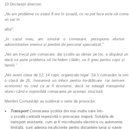
10
Declarații
directori:
„Nu
am
probleme
cu
statul
8
ore
în
școală,
ce
nu
pot
face
este
să
coma
un
sat
în
altul”;
„în cazul meu, am simulat o comasare, presupune eforturi
administrative imense și pierderi de personal
specializat;”
„Noi
am
trecut
prin
comasare,
dar
școlile
au
rămas
pe
loc,
a
dispărut
un
dacă se pune problema să închidem clădiri, va fi greu pentru copii și
familii.”
„Noi
avem
clase
de
12,
14
copii,
organizate
legal.
Să
îi
comasăm
la
sim
o
clasă
de
26,
înseamnă un infern pentru învățătoare. Iar termeni
economici nu cred ca ar fi economii, dacă se adaugă transportul
atunci când e imposibilă comasarea pe aceeași structură.
Membrii Comunității au subliniat o serie de provocări:
Transport
:Comasarea școlilor din mai multe sate într-
o școală centrală reprezintă o provocare majoră. Soluțiile de
transport existente, cum ar fi microbuzele electrice cu autonomie
limitată, sunt adesea insuficiente pentru distanțele lungi și rutele