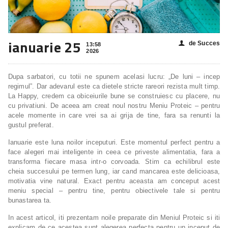
ianuarie 25
de Succes
👤
13:58
2026
Dupa sarbatori, cu totii ne spunem acelasi lucru: „De luni – incep
regimul”. Dar adevarul este ca dietele stricte rareori rezista mult timp.
La Happy, credem ca obiceiurile bune se construiesc cu placere, nu
cu privatiuni. De aceea am creat noul nostru Meniu Proteic – pentru
acele momente in care vrei sa ai grija de tine, fara sa renunti la
gustul preferat.
Ianuarie este luna noilor inceputuri. Este momentul perfect pentru a
face alegeri mai inteligente in ceea ce priveste alimentatia, fara a
transforma fiecare masa intr-o corvoada. Stim ca echilibrul este
cheia succesului pe termen lung, iar cand mancarea este delicioasa,
motivatia vine natural. Exact pentru aceasta am conceput acest
meniu special – pentru tine, pentru obiectivele tale si pentru
bunastarea ta.
In acest articol, iti prezentam noile preparate din Meniul Proteic si iti
explicam de ce acestea sunt alegerea perfecta pentru un inceput de