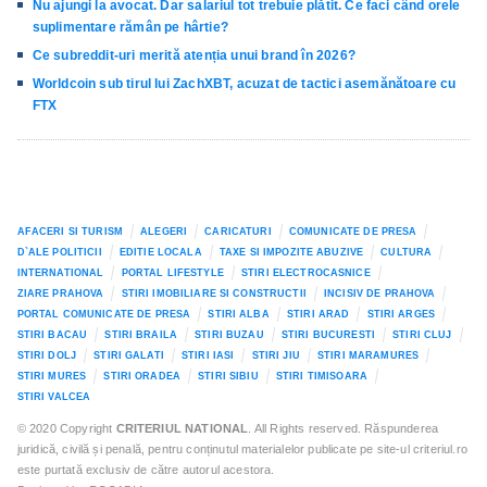
Nu ajungi la avocat. Dar salariul tot trebuie plătit. Ce faci când orele
suplimentare rămân pe hârtie?
Ce subreddit-uri merită atenția unui brand în 2026?
Worldcoin sub tirul lui ZachXBT, acuzat de tactici asemănătoare cu
FTX
AFACERI SI TURISM
ALEGERI
CARICATURI
COMUNICATE DE PRESA
D`ALE POLITICII
EDITIE LOCALA
TAXE SI IMPOZITE ABUZIVE
CULTURA
INTERNATIONAL
PORTAL LIFESTYLE
STIRI ELECTROCASNICE
ZIARE PRAHOVA
STIRI IMOBILIARE SI CONSTRUCTII
INCISIV DE PRAHOVA
PORTAL COMUNICATE DE PRESA
STIRI ALBA
STIRI ARAD
STIRI ARGES
STIRI BACAU
STIRI BRAILA
STIRI BUZAU
STIRI BUCURESTI
STIRI CLUJ
STIRI DOLJ
STIRI GALATI
STIRI IASI
STIRI JIU
STIRI MARAMURES
STIRI MURES
STIRI ORADEA
STIRI SIBIU
STIRI TIMISOARA
STIRI VALCEA
© 2020 Copyright
CRITERIUL NATIONAL
. All Rights reserved. Răspunderea
juridică, civilă și penală, pentru conținutul materialelor publicate pe site-ul criteriul.ro
este purtată exclusiv de către autorul acestora.