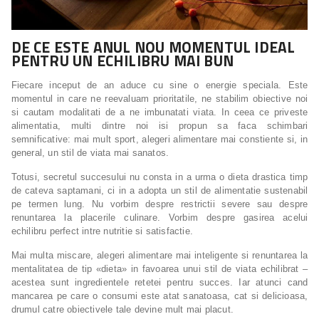
DE CE ESTE ANUL NOU MOMENTUL IDEAL
PENTRU UN ECHILIBRU MAI BUN
Fiecare inceput de an aduce cu sine o energie speciala. Este
momentul in care ne reevaluam prioritatile, ne stabilim obiective noi
si cautam modalitati de a ne imbunatati viata. In ceea ce priveste
alimentatia, multi dintre noi isi propun sa faca schimbari
semnificative: mai mult sport, alegeri alimentare mai constiente si, in
general, un stil de viata mai sanatos.
Totusi, secretul succesului nu consta in a urma o dieta drastica timp
de cateva saptamani, ci in a adopta un stil de alimentatie sustenabil
pe termen lung. Nu vorbim despre restrictii severe sau despre
renuntarea la placerile culinare. Vorbim despre gasirea acelui
echilibru perfect intre nutritie si satisfactie.
Mai multa miscare, alegeri alimentare mai inteligente si renuntarea la
mentalitatea de tip «dieta» in favoarea unui stil de viata echilibrat –
acestea sunt ingredientele retetei pentru succes. Iar atunci cand
mancarea pe care o consumi este atat sanatoasa, cat si delicioasa,
drumul catre obiectivele tale devine mult mai placut.