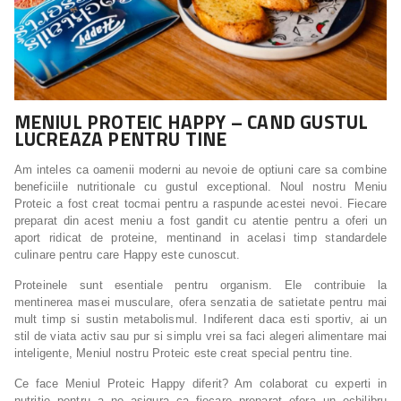
MENIUL PROTEIC HAPPY – CAND GUSTUL
LUCREAZA PENTRU TINE
Am inteles ca oamenii moderni au nevoie de optiuni care sa combine
beneficiile nutritionale cu gustul exceptional. Noul nostru Meniu
Proteic a fost creat tocmai pentru a raspunde acestei nevoi. Fiecare
preparat din acest meniu a fost gandit cu atentie pentru a oferi un
aport ridicat de proteine, mentinand in acelasi timp standardele
culinare pentru care Happy este cunoscut.
Proteinele sunt esentiale pentru organism. Ele contribuie la
mentinerea masei musculare, ofera senzatia de satietate pentru mai
mult timp si sustin metabolismul. Indiferent daca esti sportiv, ai un
stil de viata activ sau pur si simplu vrei sa faci alegeri alimentare mai
inteligente, Meniul nostru Proteic este creat special pentru tine.
Ce face Meniul Proteic Happy diferit? Am colaborat cu experti in
nutritie pentru a ne asigura ca fiecare preparat ofera un echilibru