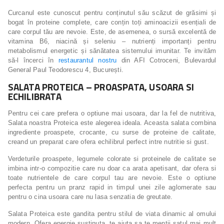
Curcanul este cunoscut pentru conținutul său scăzut de grăsimi și
bogat în proteine complete, care conțin toți aminoacizii esențiali de
care corpul tău are nevoie. Este, de asemenea, o sursă excelentă de
vitamina B6, niacină și seleniu – nutrienți importanți pentru
metabolismul energetic și sănătatea sistemului imunitar. Te invităm
să-l încerci în
restaurantul nostru
din AFI Cotroceni, Bulevardul
General Paul Teodorescu 4, București.
SALATA PROTEICA – PROASPATA, USOARA SI
ECHILIBRATA
Pentru cei care prefera o optiune mai usoara, dar la fel de nutritiva,
Salata noastra Proteica este alegerea ideala. Aceasta salata combina
ingrediente proaspete, crocante, cu surse de proteine de calitate,
creand un preparat care ofera echilibrul perfect intre nutritie si gust.
Verdeturile proaspete, legumele colorate si proteinele de calitate se
imbina intr-o compozitie care nu doar ca arata apetisant, dar ofera si
toate nutrientele de care corpul tau are nevoie. Este o optiune
perfecta pentru un pranz rapid in timpul unei zile aglomerate sau
pentru o cina usoara care nu lasa senzatia de greutate.
Salata Proteica este gandita pentru stilul de viata dinamic al omului
modern. Ofera energie sustinuta, te ajuta sa te mentii satul mai mult