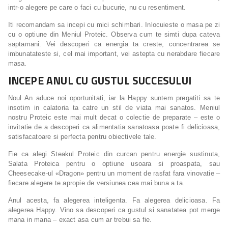
intr-o alegere pe care o faci cu bucurie, nu cu resentiment.
Iti recomandam sa incepi cu mici schimbari. Inlocuieste o masa pe zi
cu o optiune din Meniul Proteic. Observa cum te simti dupa cateva
saptamani. Vei descoperi ca energia ta creste, concentrarea se
imbunatateste si, cel mai important, vei astepta cu nerabdare fiecare
masa.
INCEPE ANUL CU GUSTUL SUCCESULUI
Noul An aduce noi oportunitati, iar la Happy suntem pregatiti sa te
insotim in calatoria ta catre un stil de viata mai sanatos. Meniul
nostru Proteic este mai mult decat o colectie de preparate – este o
invitatie de a descoperi ca alimentatia sanatoasa poate fi delicioasa,
satisfacatoare si perfecta pentru obiectivele tale.
Fie ca alegi Steakul Proteic din curcan pentru energie sustinuta,
Salata Proteica pentru o optiune usoara si proaspata, sau
Cheesecake-ul «Dragon» pentru un moment de rasfat fara vinovatie –
fiecare alegere te apropie de versiunea cea mai buna a ta.
Anul acesta, fa alegerea inteligenta. Fa alegerea delicioasa. Fa
alegerea Happy. Vino sa descoperi ca gustul si sanatatea pot merge
mana in mana – exact asa cum ar trebui sa fie.