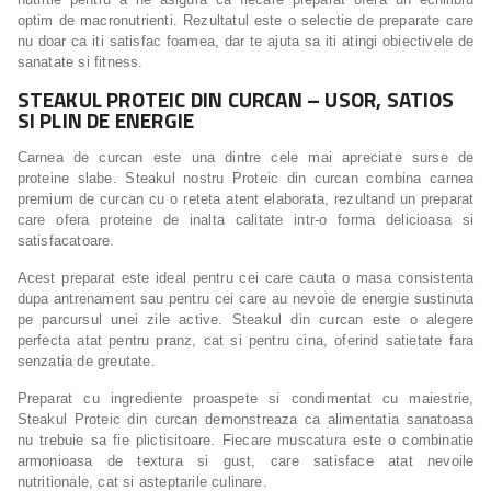
optim de macronutrienti. Rezultatul este o selectie de preparate care
nu doar ca iti satisfac foamea, dar te ajuta sa iti atingi obiectivele de
sanatate si fitness.
STEAKUL PROTEIC DIN CURCAN – USOR, SATIOS
SI PLIN DE ENERGIE
Carnea de curcan este una dintre cele mai apreciate surse de
proteine slabe. Steakul nostru Proteic din curcan combina carnea
premium de curcan cu o reteta atent elaborata, rezultand un preparat
care ofera proteine de inalta calitate intr-o forma delicioasa si
satisfacatoare.
Acest preparat este ideal pentru cei care cauta o masa consistenta
dupa antrenament sau pentru cei care au nevoie de energie sustinuta
pe parcursul unei zile active. Steakul din curcan este o alegere
perfecta atat pentru pranz, cat si pentru cina, oferind satietate fara
senzatia de greutate.
Preparat cu ingrediente proaspete si condimentat cu maiestrie,
Steakul Proteic din curcan demonstreaza ca alimentatia sanatoasa
nu trebuie sa fie plictisitoare. Fiecare muscatura este o combinatie
armonioasa de textura si gust, care satisface atat nevoile
nutritionale, cat si asteptarile culinare.