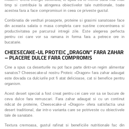
timp si contribuie la atingerea obiectivelor tale nutritionale, toate
acestea fara a face compromisuri in ceea ce priveste gustul.
Combinatia de verdturi proaspete, proteine si grasimi sanatoase face
din aceasta salata o masa completa care sustine concentrarea si
productivitatea pe parcursul intregii zile. Este alegerea perfecta
pentru cei care vor sa ramana in forma fara a petrece ore in
bucatarie.
CHEESECAKE-UL PROTEIC „DRAGON” FARA ZAHAR
– PLACERE DULCE FARA COMPROMIS
Cine a spus ca deserturile nu pot face parte dintr-un regim alimentar
sanatos? Cheesecake-ul nostru Proteic «Dragon» fara zahar adaugat
este dovada ca dulciurile pot fi atat delicioase, cat si benefice pentru
organism.
Acest desert special a fost creat pentru cei care vor sa se bucure de
ceva dulce fara remuscari. Fara zahar adaugat si cu un continut
ridicat de proteine, Cheesecake-ul «Dragon» ofera satisfactia unui
desert traditional, dar intr-o varianta care se potriveste cu obiectivele
tale de sanatate.
Textura cremoasa, gustul rafinat si beneficiile nutritionale fac din