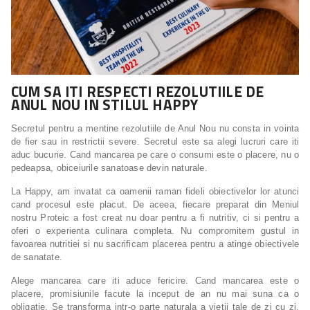
CUM SA ITI RESPECTI REZOLUTIILE DE
ANUL NOU IN STILUL HAPPY
Secretul pentru a mentine rezolutiile de Anul Nou nu consta in vointa
de fier sau in restrictii severe. Secretul este sa alegi lucruri care iti
aduc bucurie. Cand mancarea pe care o consumi este o placere, nu o
pedeapsa, obiceiurile sanatoase devin naturale.
La Happy, am invatat ca oamenii raman fideli obiectivelor lor atunci
cand procesul este placut. De aceea, fiecare preparat din Meniul
nostru Proteic a fost creat nu doar pentru a fi nutritiv, ci si pentru a
oferi o experienta culinara completa. Nu compromitem gustul in
favoarea nutritiei si nu sacrificam placerea pentru a atinge obiectivele
de sanatate.
Alege mancarea care iti aduce fericire. Cand mancarea este o
placere, promisiunile facute la inceput de an nu mai suna ca o
obligatie. Se transforma intr-o parte naturala a vietii tale de zi cu zi,