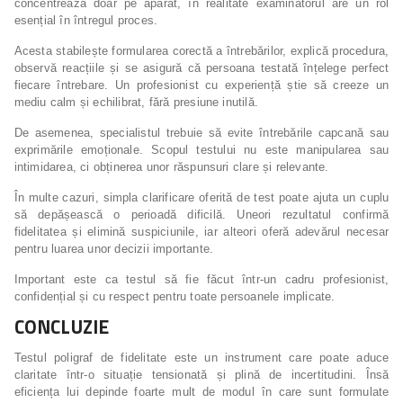
concentrează doar pe aparat, în realitate examinatorul are un rol
esențial în întregul proces.
Acesta stabilește formularea corectă a întrebărilor, explică procedura,
observă reacțiile și se asigură că persoana testată înțelege perfect
fiecare întrebare. Un profesionist cu experiență știe să creeze un
mediu calm și echilibrat, fără presiune inutilă.
De asemenea, specialistul trebuie să evite întrebările capcană sau
exprimările emoționale. Scopul testului nu este manipularea sau
intimidarea, ci obținerea unor răspunsuri clare și relevante.
În multe cazuri, simpla clarificare oferită de test poate ajuta un cuplu
să depășească o perioadă dificilă. Uneori rezultatul confirmă
fidelitatea și elimină suspiciunile, iar alteori oferă adevărul necesar
pentru luarea unor decizii importante.
Important este ca testul să fie făcut într-un cadru profesionist,
confidențial și cu respect pentru toate persoanele implicate.
CONCLUZIE
Testul poligraf de fidelitate este un instrument care poate aduce
claritate într-o situație tensionată și plină de incertitudini. Însă
eficiența lui depinde foarte mult de modul în care sunt formulate