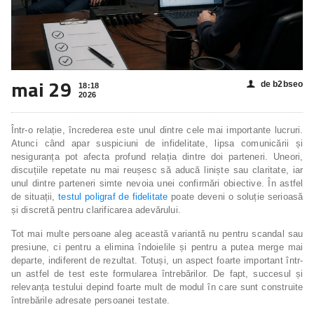
mai 29
de b2bseo
👤
18:18
2026
Într-o relație, încrederea este unul dintre cele mai importante lucruri.
Atunci când apar suspiciuni de infidelitate, lipsa comunicării și
nesiguranța pot afecta profund relația dintre doi parteneri. Uneori,
discuțiile repetate nu mai reușesc să aducă liniște sau claritate, iar
unul dintre parteneri simte nevoia unei confirmări obiective. În astfel
de situații,
testul poligraf de fidelitate
poate deveni o soluție serioasă
și discretă pentru clarificarea adevărului.
Tot mai multe persoane aleg această variantă nu pentru scandal sau
presiune, ci pentru a elimina îndoielile și pentru a putea merge mai
departe, indiferent de rezultat. Totuși, un aspect foarte important într-
un astfel de test este formularea întrebărilor. De fapt, succesul și
relevanța testului depind foarte mult de modul în care sunt construite
întrebările adresate persoanei testate.