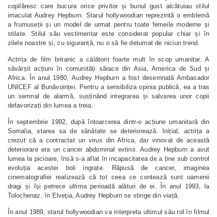
copilăresc care bucura orice privitor și bunul gust alcătuiau stilul
imaculat Audrey Hepburn. Starul hollywoodian reprezintă o emblemă
a frumuseții și un model de urmat pentru toate femeile moderne și
stilate. Stilul său vestimentar este considerat popular chiar și în
zilele noastre și, cu siguranță, nu o să fie deturnat de niciun trend.
Actrița de film britanic a călătorit foarte mult în scop umanitar. A
săvârșit acțiuni în comunități sărace din Asia, America de Sud și
Africa. În anul 1980, Audrey Hepburn a fost desemnată Ambasador
UNICEF al Bunăvoinței. Pentru a sensibiliza opinia publică, ea a tras
un semnal de alarmă, susținând integrarea și salvarea unor copii
defavorizați din lumea a treia.
În septembrie 1992, după întoarcerea dintr-o acțiune umanitară din
Somalia, starea sa de sănătate se deteriorează. Inițial, actrița a
crezut că a contractat un virus din Africa, dar vinovat de această
deteriorare era un cancer abdominal extins. Audrey Hepburn a avut
lumea la picioare, însă s-a aflat în incapacitatea de a ține sub control
evoluția acestei boli ingrate. Răpusă de cancer, imaginea
cinematografiei realizează că tot ceea ce contează sunt oamenii
dragi și își petrece ultima perioadă alături de ei. În anul 1993, la
Tolochenaz, în Elveţia, Audrey Hepburn se stinge din viață.
În anul 1989, starul hollywoodian va interpreta ultimul său rol în filmul