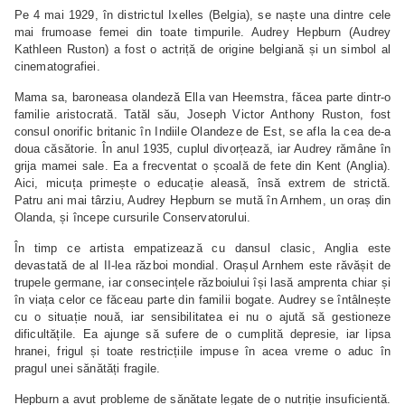
Pe 4 mai 1929, în districtul Ixelles (Belgia), se naște una dintre cele
mai frumoase femei din toate timpurile. Audrey Hepburn (Audrey
Kathleen Ruston) a fost o actriță de origine belgiană și un simbol al
cinematografiei.
Mama sa, baroneasa olandeză Ella van Heemstra, făcea parte dintr-o
familie aristocrată. Tatăl său, Joseph Victor Anthony Ruston, fost
consul onorific britanic în Indiile Olandeze de Est, se afla la cea de-a
doua căsătorie. În anul 1935, cuplul divorțează, iar Audrey rămâne în
grija mamei sale. Ea a frecventat o școală de fete din Kent (Anglia).
Aici, micuța primește o educație aleasă, însă extrem de strictă.
Patru ani mai târziu, Audrey Hepburn se mută în Arnhem, un oraș din
Olanda, și începe cursurile Conservatorului.
În timp ce artista empatizează cu dansul clasic, Anglia este
devastată de al II-lea război mondial. Orașul Arnhem este răvășit de
trupele germane, iar consecințele războiului își lasă amprenta chiar și
în viața celor ce făceau parte din familii bogate. Audrey se întâlnește
cu o situație nouă, iar sensibilitatea ei nu o ajută să gestioneze
dificultățile. Ea ajunge să sufere de o cumplită depresie, iar lipsa
hranei, frigul și toate restricțiile impuse în acea vreme o aduc în
pragul unei sănătăți fragile.
Hepburn a avut probleme de sănătate legate de o nutriție insuficientă.