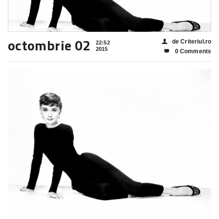
octombrie 02
de Criteriul.ro
👤
22:52
2015
0 Comments
