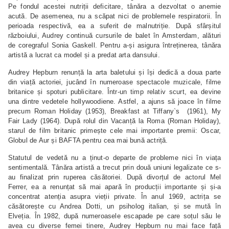
Pe fondul acestei nutriții deficitare, tânăra a dezvoltat o anemie
acută. De asemenea, nu a scăpat nici de problemele respiratorii. În
perioada respectivă, ea a suferit de malnutriție. După sfârșitul
războiului, Audrey continuă cursurile de balet în Amsterdam, alături
de coregraful Sonia Gaskell. Pentru a-și asigura întreținerea, tânăra
artistă a lucrat ca model și a predat arta dansului.
Audrey Hepburn renunță la arta baletului și își dedică a doua parte
din viață actoriei, jucând în numeroase spectacole muzicale, filme
britanice și spoturi publicitare. Într-un timp relativ scurt, ea devine
una dintre vedetele hollywoodiene. Astfel, a ajuns să joace în filme
precum Roman Holiday (1953), Breakfast at Tiffany`s (1961), My
Fair Lady (1964). După rolul din Vacanță la Roma (Roman Holiday),
starul de film britanic primește cele mai importante premii: Oscar,
Globul de Aur și BAFTA pentru cea mai bună actriță.
Statutul de vedetă nu a ținut-o departe de probleme nici în viața
sentimentală. Tânăra artistă a trecut prin două uniuni legalizate ce s-
au finalizat prin ruperea căsătoriei. După divorțul de actorul Mel
Ferrer, ea a renunțat să mai apară în producții importante și și-a
concentrat atenția asupra vieții private. În anul 1969, actrița se
căsătorește cu Andrea Dotti, un psiholog italian, și se mută în
Elveția. În 1982, după numeroasele escapade pe care soțul său le
avea cu diverse femei tinere, Audrey Hepburn nu mai face față