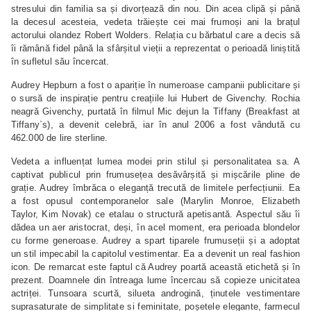
stresului din familia sa și divorțează din nou. Din acea clipă și până
la decesul acesteia, vedeta trăiește cei mai frumoși ani la brațul
actorului olandez Robert Wolders. Relația cu bărbatul care a decis să
îi rămână fidel până la sfârșitul vieții a reprezentat o perioadă liniștită
în sufletul său încercat.
Audrey Hepburn a fost o apariție în numeroase campanii publicitare și
o sursă de inspirație pentru creațiile lui Hubert de Givenchy. Rochia
neagră Givenchy, purtată în filmul Mic dejun la Tiffany (Breakfast at
Tiffany`s), a devenit celebră, iar în anul 2006 a fost vândută cu
462.000 de lire sterline.
Vedeta a influențat lumea modei prin stilul și personalitatea sa. A
captivat publicul prin frumusețea desăvârșită și mișcările pline de
grație. Audrey îmbrăca o eleganță trecută de limitele perfecțiunii. Ea
a fost opusul contemporanelor sale (Marylin Monroe, Elizabeth
Taylor, Kim Novak) ce etalau o structură apetisantă. Aspectul său îi
dădea un aer aristocrat, deși, în acel moment, era perioada blondelor
cu forme generoase. Audrey a spart tiparele frumuseții și a adoptat
un stil impecabil la capitolul vestimentar. Ea a devenit un real fashion
icon. De remarcat este faptul că Audrey poartă această etichetă și în
prezent. Doamnele din întreaga lume încercau să copieze unicitatea
actriței. Tunsoara scurtă, silueta androgină, ținutele vestimentare
suprasaturate de simplitate si feminitate, poșetele elegante, farmecul