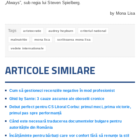
„Always”, sub regia lui Steven Spielberg.
by Mona Lisa
Tags
aristocratie
audrey hepburn
criteriul national
malnutritie
mona lisa
scriitoarea mona lisa
vedete internationale
ARTICOLE SIMILARE
Cum să gestionezi recenziile negative în mod profesionist
Ghid by Sante: 3 cauze ascunse ale oboselii cronice
Debut perfect pentru CS Litoral Corbu: primul meci, prima victorie,
primul pas spre performanță
Când este necesară traducerea documentelor bulgare pentru
autoritățile din România
Încălțăminte pentru bărbați care vor confort fără să renunțe la stil