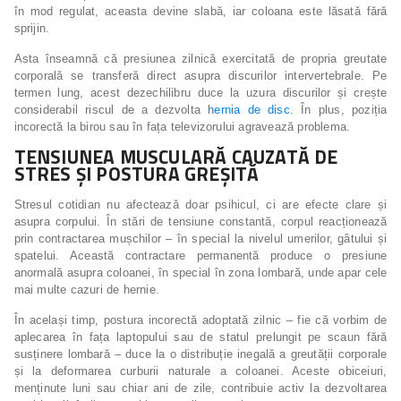
în mod regulat, aceasta devine slabă, iar coloana este lăsată fără
sprijin.
Asta înseamnă că presiunea zilnică exercitată de propria greutate
corporală se transferă direct asupra discurilor intervertebrale. Pe
termen lung, acest dezechilibru duce la uzura discurilor și crește
considerabil riscul de a dezvolta
hernia de disc
. În plus, poziția
incorectă la birou sau în fața televizorului agravează problema.
TENSIUNEA MUSCULARĂ CAUZATĂ DE
STRES ȘI POSTURA GREȘITĂ
Stresul cotidian nu afectează doar psihicul, ci are efecte clare și
asupra corpului. În stări de tensiune constantă, corpul reacționează
prin contractarea mușchilor – în special la nivelul umerilor, gâtului și
spatelui. Această contractare permanentă produce o presiune
anormală asupra coloanei, în special în zona lombară, unde apar cele
mai multe cazuri de hernie.
În același timp, postura incorectă adoptată zilnic – fie că vorbim de
aplecarea în fața laptopului sau de statul prelungit pe scaun fără
susținere lombară – duce la o distribuție inegală a greutății corporale
și la deformarea curburii naturale a coloanei. Aceste obiceiuri,
menținute luni sau chiar ani de zile, contribuie activ la dezvoltarea