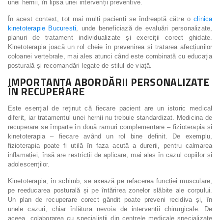
unei hernii, în lipsa unei intervenții preventive.
În acest context, tot mai mulți pacienți se îndreaptă către o
clinica
kinetoterapie Bucuresti
, unde beneficiază de evaluări personalizate,
planuri de tratament individualizate și exerciții corect ghidate.
Kinetoterapia joacă un rol cheie în prevenirea și tratarea afecțiunilor
coloanei vertebrale, mai ales atunci când este combinată cu educația
posturală și recomandări legate de stilul de viață.
IMPORTANȚA ABORDĂRII PERSONALIZATE
ÎN RECUPERARE
Este esențial de reținut că fiecare pacient are un istoric medical
diferit, iar tratamentul unei hernii nu trebuie standardizat. Medicina de
recuperare se împarte în două ramuri complementare – fizioterapia și
kinetoterapia – fiecare având un rol bine definit. De exemplu,
fizioterapia poate fi utilă în faza acută a durerii, pentru calmarea
inflamației, însă are restricții de aplicare, mai ales în cazul copiilor și
adolescenților.
Kinetoterapia, în schimb, se axează pe refacerea funcției musculare,
pe reeducarea posturală și pe întărirea zonelor slăbite ale corpului.
Un plan de recuperare corect gândit poate preveni recidiva și, în
unele cazuri, chiar înlătura nevoia de intervenții chirurgicale. De
aceea, colaborarea cu specialiștii din centrele medicale specializate