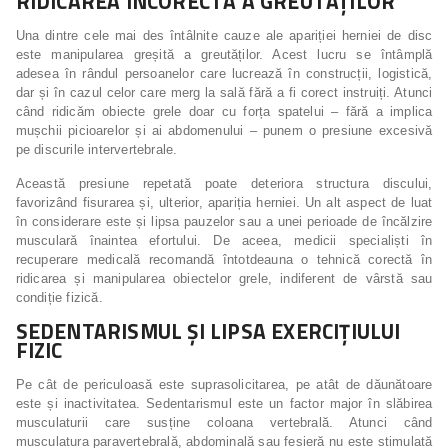
RIDICAREA INCORECTĂ A GREUTĂȚILOR
Una dintre cele mai des întâlnite cauze ale apariției herniei de disc
este manipularea greșită a greutăților. Acest lucru se întâmplă
adesea în rândul persoanelor care lucrează în construcții, logistică,
dar și în cazul celor care merg la sală fără a fi corect instruiți. Atunci
când ridicăm obiecte grele doar cu forța spatelui – fără a implica
mușchii picioarelor și ai abdomenului – punem o presiune excesivă
pe discurile intervertebrale.
Această presiune repetată poate deteriora structura discului,
favorizând fisurarea și, ulterior, apariția herniei. Un alt aspect de luat
în considerare este și lipsa pauzelor sau a unei perioade de încălzire
musculară înaintea efortului. De aceea, medicii specialiști în
recuperare medicală recomandă întotdeauna o tehnică corectă în
ridicarea și manipularea obiectelor grele, indiferent de vârstă sau
condiție fizică.
SEDENTARISMUL ȘI LIPSA EXERCIȚIULUI
FIZIC
Pe cât de periculoasă este suprasolicitarea, pe atât de dăunătoare
este și inactivitatea. Sedentarismul este un factor major în slăbirea
musculaturii care susține coloana vertebrală. Atunci când
musculatura paravertebrală, abdominală sau fesieră nu este stimulată